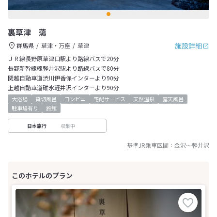
裏草津 蕩
施設詳細
群馬県
草津・万座
草津
ＪＲ線長野原草津口駅より路線バスで20分
長野新幹線線軽井沢駅より路線バスで80分
関越自動車道渋川伊香保インターより90分
上越自動車道碓氷軽井沢インターより90分
大浴場
貸切風呂
コンビニ
宅配サービス
天然温泉
露天風呂
駐車場有り
旅館
収集中
日本旅行
基準JR乗車区間：
金沢
～
軽井沢