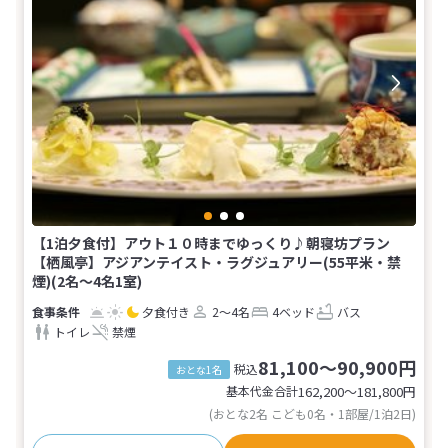
【1泊夕食付】アウト１０時までゆっくり♪朝寝坊プラン
【栖風亭】アジアンテイスト・ラグジュアリー(55平米・禁
煙)(2名～4名1室)
夕食付き
2～4名
4ベッド
バス
トイレ
禁煙
81,100～90,900円
税込
おとな1名
基本代金合計
162,200〜181,800
円
(おとな2名 こども0名・1部屋/1泊2日)