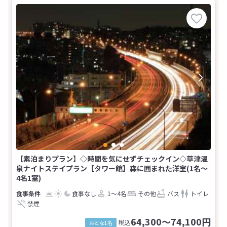
【素泊まりプラン】◇時間を気にせずチェックイン◇草津温
泉ナイトステイプラン【タワー館】森に囲まれた洋室(1名～
4名1室)
食事なし
1～4名
その他
バス
トイレ
禁煙
64,300～74,100円
税込
おとな1名