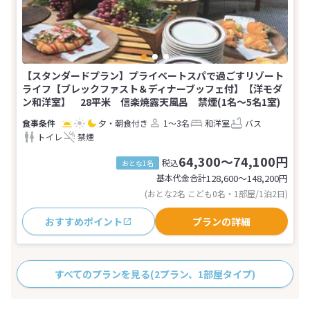
【スタンダードプラン】プライベートスパで過ごすリゾート
ライフ【ブレックファスト＆ディナーブッフェ付】【洋モダ
ン和洋室】 28平米 信楽焼露天風呂 禁煙(1名～5名1室)
夕・朝食付き
1～3名
和洋室
バス
トイレ
禁煙
64,300～74,100円
税込
おとな1名
基本代金合計
128,600〜148,200
円
(おとな2名 こども0名・1部屋/1泊2日)
おすすめポイント
プランの詳細
すべてのプランを見る
(2プラン、1部屋タイプ)