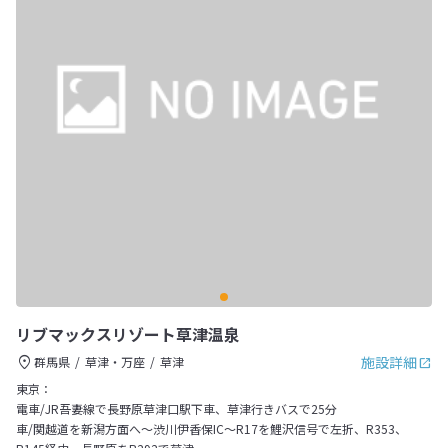
リブマックスリゾート草津温泉
施設詳細
群馬県
草津・万座
草津
東京：
電車/JR吾妻線で長野原草津口駅下車、草津行きバスで25分
車/関越道を新潟方面へ～渋川伊香保IC～R17を鯉沢信号で左折、R353、