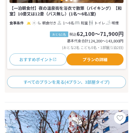
【一泊朝食付】夜の温泉街を浴衣で散策（バイキング）【和
室】10畳又は12畳（バス無し）(1名～6名1室)
朝食付き
1～6名
和室
トイレ
喫煙
62,100～71,900円
税込
おとな1名
基本代金合計
124,200〜143,800
円
(おとな2名 こども0名・1部屋/1泊2日)
おすすめポイント
プランの詳細
すべてのプランを見る
(4プラン、3部屋タイプ)