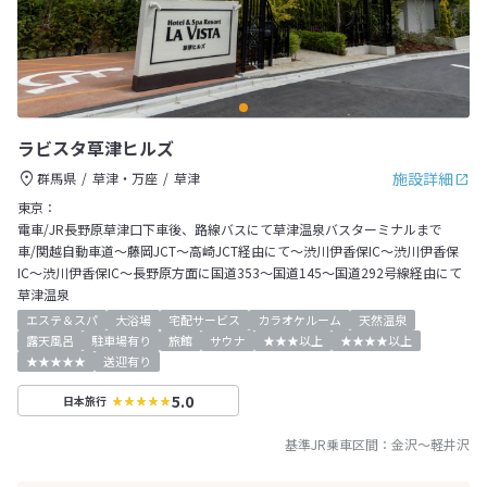
ラビスタ草津ヒルズ
施設詳細
群馬県
草津・万座
草津
東京：
電車/JR長野原草津口下車後、路線バスにて草津温泉バスターミナルまで
車/関越自動車道～藤岡JCT～高崎JCT経由にて～渋川伊香保IC～渋川伊香保
IC～渋川伊香保IC～長野原方面に国道353～国道145～国道292号線経由にて
草津温泉
エステ＆スパ
大浴場
宅配サービス
カラオケルーム
天然温泉
露天風呂
駐車場有り
旅館
サウナ
★★★以上
★★★★以上
★★★★★
送迎有り
5.0
日本旅行
基準JR乗車区間：
金沢
～
軽井沢