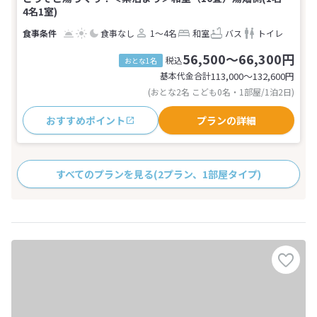
4名1室)
食事なし
1～4名
和室
バス
トイレ
56,500～66,300円
税込
おとな1名
基本代金合計
113,000〜132,600
円
(おとな2名 こども0名・1部屋/1泊2日)
おすすめポイント
プランの詳細
すべてのプランを見る
(2プラン、1部屋タイプ)