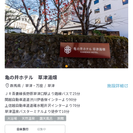
亀の井ホテル 草津湯畑
施設詳細
群馬県
草津・万座
草津
ＪＲ吾妻線長野原草津口駅より路線バスで25分
関越自動車道道渋川伊香保インターより90分
上信越自動車道道碓氷軽井沢インターより70分
草津温泉バスターミナルより徒歩で10分
大浴場
天然温泉
露天風呂
旅館
収集中
日本旅行