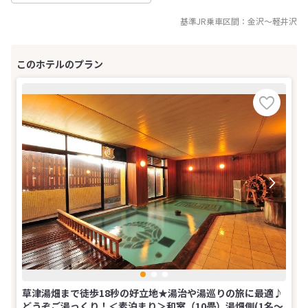
基準JR乗車区間：
金沢
～
軽井沢
草津湯畑まで徒歩18秒の好立地★湯治や湯巡りの旅に最適♪
どうぞご湯っくり！＜素泊まり＞和室（10畳）湯畑側(1名～