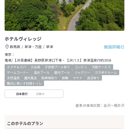
ホテルヴィレッジ
施設詳細
群馬県
草津・万座
草津
東京：
電車/【JR吾妻線】長野原草津口下車・【JRバス】草津温泉行約30分
エステ＆スパ
大浴場
子供用プール有り
コンビニ
宅配サービス
ゲームコーナー
温水プール
屋内プール
ジャグジー
カラオケルーム
天然温泉
露天風呂
駐車場有り
旅館
サウナ
送迎有り
館内に車いす利用トイレ
収集中
日本旅行
基準JR乗車区間：
金沢
～
軽井沢