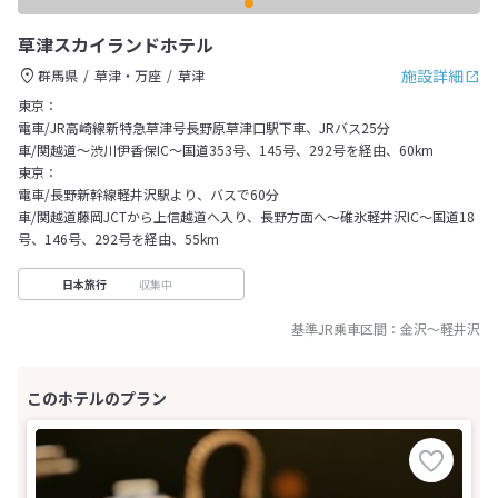
草津スカイランドホテル
施設詳細
群馬県
草津・万座
草津
東京：
電車/JR高崎線新特急草津号長野原草津口駅下車、JRバス25分
車/関越道～渋川伊香保IC～国道353号、145号、292号を経由、60km
東京：
電車/長野新幹線軽井沢駅より、バスで60分
車/関越道藤岡JCTから上信越道へ入り、長野方面へ～碓氷軽井沢IC～国道18
号、146号、292号を経由、55km
収集中
日本旅行
基準JR乗車区間：
金沢
～
軽井沢