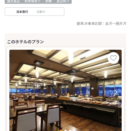
露天風呂
駐車場有り
旅館
送迎有り
収集中
日本旅行
基準JR乗車区間：
金沢
～
軽井沢