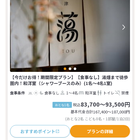
【今だけお得！期間限定プラン】【食事なし】湯畑まで徒歩
圏内！和洋室（シャワーブースのみ）(1名～4名1室)
食事なし
1～4名
和洋室
トイレ
禁煙
83,700～93,500円
税込
おとな1名
基本代金合計
167,400〜187,000
円
(おとな2名 こども0名・1部屋/1泊2日)
おすすめポイント
プランの詳細