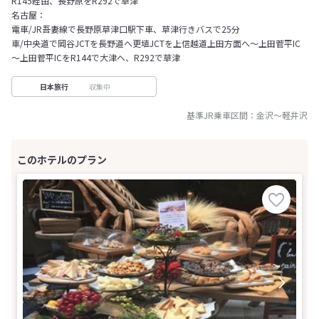
R145経由、長野原をR292で草津
名古屋：
電車/JR吾妻線で長野原草津口駅下車、草津行きバスで25分
車/中央道で岡谷JCTを長野道へ更埴JCTを上信越道上田方面へ～上田菅平IC
～上田菅平ICをR144で大津へ、R292で草津
収集中
日本旅行
基準JR乗車区間：
金沢
～
軽井沢