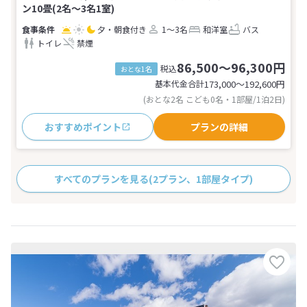
ン10畳(2名～3名1室)
夕・朝食付き
1～3名
和洋室
バス
トイレ
禁煙
86,500～96,300円
税込
おとな1名
基本代金合計
173,000〜192,600
円
(おとな2名 こども0名・1部屋/1泊2日)
おすすめポイント
プランの詳細
すべてのプランを見る
(2プラン、1部屋タイプ)