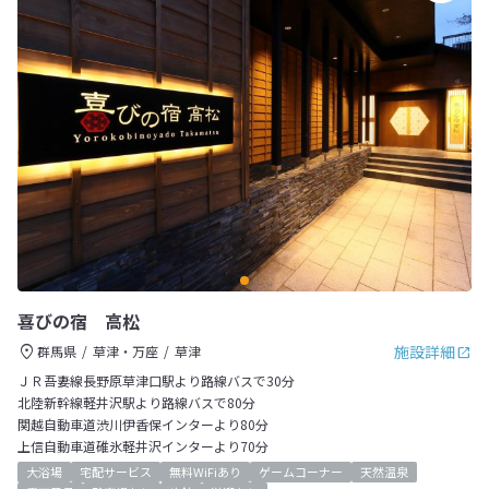
喜びの宿 高松
施設詳細
群馬県
草津・万座
草津
ＪＲ吾妻線長野原草津口駅より路線バスで30分
北陸新幹線軽井沢駅より路線バスで80分
関越自動車道渋川伊香保インターより80分
上信自動車道碓氷軽井沢インターより70分
大浴場
宅配サービス
無料WiFiあり
ゲームコーナー
天然温泉