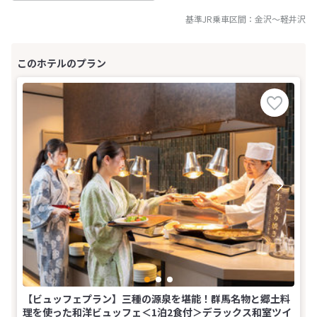
基準JR乗車区間：
金沢
～
軽井沢
【ビュッフェプラン】三種の源泉を堪能！群馬名物と郷土料
理を使った和洋ビュッフェ＜1泊2食付＞デラックス和室ツイ