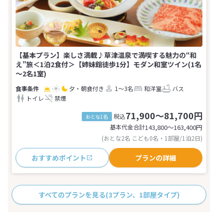
【基本プラン】楽しさ満載♪草津温泉で満喫する魅力の“和
え”旅＜1泊2食付＞【姉妹館徒歩1分】モダン和室ツイン(1名
～2名1室)
夕・朝食付き
1～3名
和洋室
バス
トイレ
禁煙
71,900～81,700円
税込
おとな1名
基本代金合計
143,800〜163,400
円
(おとな2名 こども0名・1部屋/1泊2日)
おすすめポイント
プランの詳細
すべてのプランを見る
(3プラン、1部屋タイプ)