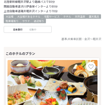
北陸新幹線軽井沢駅より路線バスで80分
関越自動車道渋川伊香保インターより80分
上信自動車道碓井軽井沢インターより70分
大浴場
大浴場があるホテル
宅配サービス
ホテル
天然温泉
露天風呂
駐車場有り
サウナ
送迎有り
収集中
日本旅行
基準JR乗車区間：
金沢
～
軽井沢