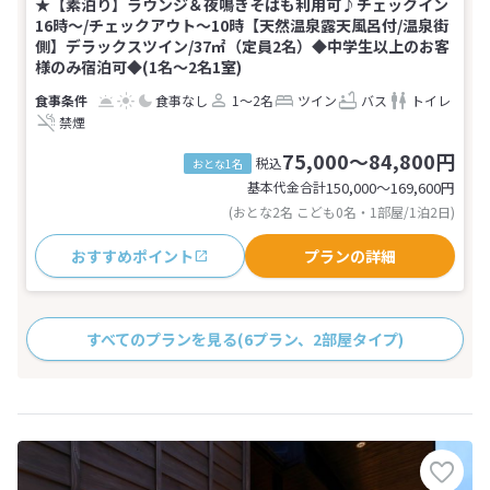
★【素泊り】ラウンジ＆夜鳴きそばも利用可♪チェックイン
16時～/チェックアウト～10時【天然温泉露天風呂付/温泉街
側】デラックスツイン/37㎡（定員2名）◆中学生以上のお客
様のみ宿泊可◆(1名～2名1室)
食事なし
1～2名
ツイン
バス
トイレ
禁煙
75,000～84,800円
税込
おとな1名
基本代金合計
150,000〜169,600
円
(おとな2名 こども0名・1部屋/1泊2日)
おすすめポイント
プランの詳細
すべてのプランを見る
(6プラン、2部屋タイプ)