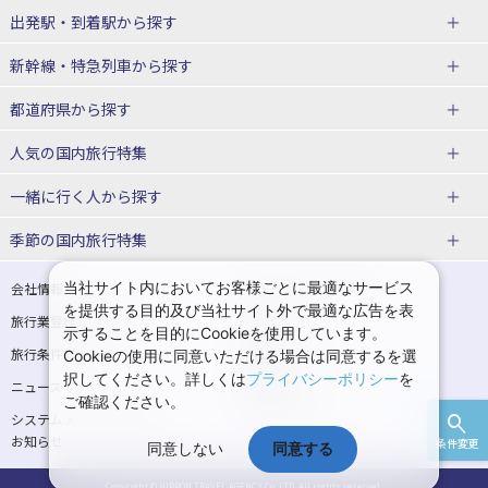
出発駅・到着駅
から探す
JR・新幹線＋ホテルパック
日帰り JR・新幹線 パック
新幹線・特急列車
から探す
出張パック
秋田⇔東京 新幹線パック
山形⇔東京 新幹線パック
都道府県から探す
仙台→東京 新幹線パック
新潟→東京 新幹線パック
北海道新幹線 旅行
東北新幹線 旅行
人気の国内旅行特集
富山⇔東京 新幹線パック
東京→青森 新幹線パック
山形新幹線 旅行
秋田新幹線 旅行
一緒に行く人
から探す
東京→仙台 新幹線パック
東京 新幹線パック
東海道新幹線 旅行
北陸新幹線 旅行
北海道旅行・ツアー
東京ディズニーリゾート®への旅
ユニバーサル・スタジオ・ジャパ
ンへの旅
季節の国内旅行特集
東京→金沢 新幹線パック
東京→新潟 新幹線パック
上越新幹線 旅行
山陽新幹線 旅行
東北
一人旅 国内版
家族・子連れ旅行 国内版
温泉旅行
日帰り旅行
東京⇔軽井沢 新幹線パック
東京→長野 新幹線パック
九州新幹線 旅行
西九州新幹線 旅行
青森旅行・ツアー
岩手旅行・ツアー
カップル・夫婦旅行 国内版
女子旅 国内版
桜・お花見特集
ゴールデンウィーク（GW）の国内
当社サイト内においてお客様ごとに最適なサービス
会社情報
プライバシーポリシー
旅行
を提供する目的及び当社サイト外で最適な広告を表
旅行業登録票・約款
規約集
東京→名古屋 新幹線パック
東京→京都 新幹線パック
特急サンダーバード 旅行
宮城旅行・ツアー
秋田旅行・ツアー
卒業旅行・学生旅行 国内版
示することを目的にCookieを使用しています。
夏休み・お盆の国内旅行
7月の国内旅行
旅行条件書
商標について
Cookieの使用に同意いただける場合は同意するを選
東京→大阪（新大阪） 新幹線パッ
東京→神戸（新神戸） 新幹線パッ
山形旅行・ツアー
福島旅行・ツアー
択してください。詳しくは
プライバシーポリシー
を
ニュースリリース
採用情報
ク
ク
8月の国内旅行
9月の国内旅行
ご確認ください。
関東
システムメンテナンスの
サイトマップ
東京→岡山 新幹線パック
東京→広島 新幹線パック
10月の国内旅行
11月の国内旅行
お知らせ
条件変更
同意しない
同意する
東京旅行・ツアー
神奈川旅行・ツアー
東京⇔山口 新幹線パック
東京→福岡（博多） 新幹線パック
紅葉旅行
クリスマスの国内旅行
Copyright © NIPPON TRAVEL AGENCY Co.,LTD. All rights reserved.