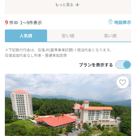
もっと見る
9
地図表示
件中
1～9件表示
人気順
安い順
高い順
※下記旅行代金は、往復JR(基準乗車区間)＋宿泊代金となります。
往復追加代金なし列車・普通車指定席
プランを表示する