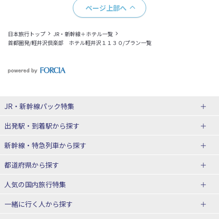
ページ上部へ
日本旅行トップ
JR・新幹線＋ホテル一覧
首都圏発/軽井沢倶楽部 ホテル軽井沢１１３０/プラン一覧
JR・新幹線パック
特集
出発駅・到着駅
から探す
JR・新幹線＋ホテルパック
日帰り JR・新幹線 パック
新幹線・特急列車
から探す
出張パック
秋田⇔東京 新幹線パック
山形⇔東京 新幹線パック
都道府県から探す
仙台→東京 新幹線パック
新潟→東京 新幹線パック
北海道新幹線 旅行
東北新幹線 旅行
人気の国内旅行特集
富山⇔東京 新幹線パック
東京→青森 新幹線パック
山形新幹線 旅行
秋田新幹線 旅行
一緒に行く人
から探す
東京→仙台 新幹線パック
東京 新幹線パック
東海道新幹線 旅行
北陸新幹線 旅行
北海道旅行・ツアー
東京ディズニーリゾート®への旅
ユニバーサル・スタジオ・ジャパ
ンへの旅