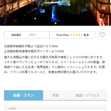
4.0
収集中
日本旅行
TrustYou
北陸新幹線軽井沢駅より送迎バスで40分
上信越自動車道碓氷軽井沢インターより50分
雄大な浅間山の裾に広がる北軽井沢高原の標高１１３０ｍの地にあります。
３６０度マウンテンビューのＴＷ５６㎡、スイートルーム８１㎡の客室、群
馬県で十指に入る名湯「鬼押温泉」で心身共にリフレッシュできます。料理
は、フランス料理フルコースと、和食会席料理をお選びいただけます。
部屋・プラン
写真
施設・アクセス
出発地