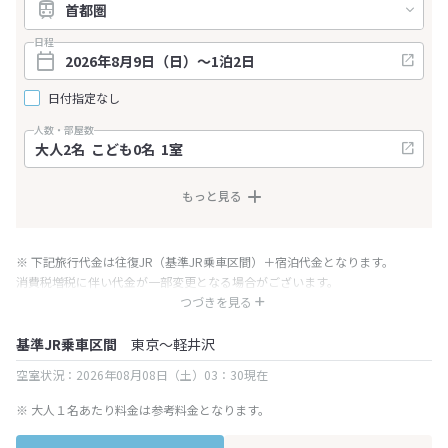
日程
日付指定なし
人数・部屋数
もっと見る
※ 下記旅行代金は往復JR（基準JR乗車区間）＋宿泊代金となります。
消費税増税に伴い代金が一部変更となる場合がございます。
※ 表示されている旅行代金・プラン内容は一定時間ごとに更新されます。最
つづきを見る
終確認画面でご確認ください。
基準JR乗車区間
東京～軽井沢
空室状況：2026年08月08日（土）03：30現在
※ 大人１名あたり料金は参考料金となります。