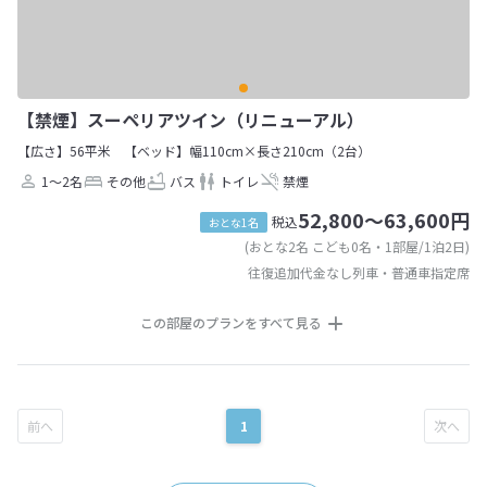
【禁煙】スーペリアツイン（リニューアル）
【広さ】56平米
【ベッド】幅110cm×長さ210cm（2台）
1～2名
その他
バス
トイレ
禁煙
52,800～63,600円
税込
おとな1名
(おとな2名 こども0名・1部屋/1泊2日)
往復追加代金なし列車・普通車指定席
この部屋のプランをすべて見る
1