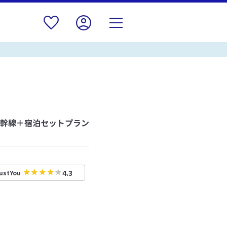
新幹線＋宿泊セットプラン
4.3
ustYou