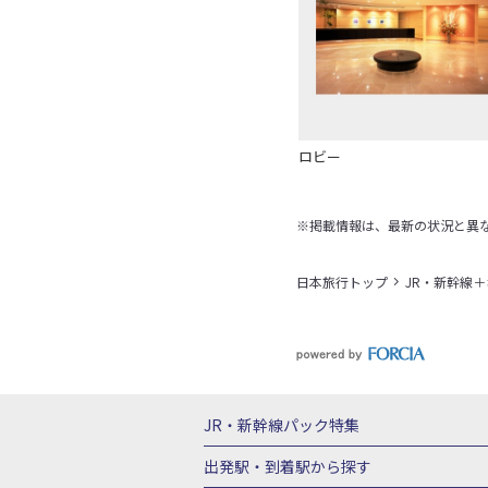
ロビー
※掲載情報は、最新の状況と異
日本旅行トップ
JR・新幹線
JR・新幹線パック
特集
JR・新幹線＋ホテルパック
日帰り JR
出発駅・到着駅
から探す