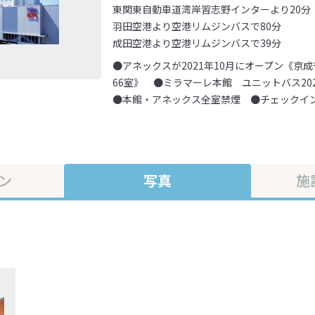
東関東自動車道湾岸習志野インターより20分
羽田空港より空港リムジンバスで80分
成田空港より空港リムジンバスで39分
●アネックスが2021年10月にオープン《京
66室》 ●ミラマーレ本館 ユニットバス20
●本館・アネックス全室禁煙 ●チェックイン1
ン
写真
施