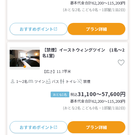
基本代金合計
62,200〜115,200
円
(おとな2名 こども0名・1部屋/1泊2日)
おすすめポイント
プラン詳細
【禁煙】イーストウィングツイン (1名～2
名1室)
【広さ】11.7平米
1～2名
ツイン
バス
トイレ
禁煙
31,100～57,600円
税込
おとな1名
基本代金合計
62,200〜115,200
円
(おとな2名 こども0名・1部屋/1泊2日)
おすすめポイント
プラン詳細