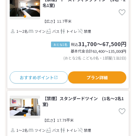
名1室)
【広さ】11.7平米
1～2名
ツイン
バス
トイレ
禁煙
31,700～67,500円
税込
おとな1名
基本代金合計
63,400〜135,000
円
(おとな2名 こども0名・1部屋/1泊2日)
おすすめポイント
プラン詳細
【禁煙】スタンダードツイン (1名～2名1
室)
【広さ】17.79平米
1～2名
ツイン
バス
トイレ
禁煙