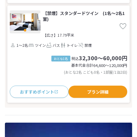
【禁煙】スタンダードツイン (1名～2名1
室)
【広さ】17.79平米
1～2名
ツイン
バス
トイレ
禁煙
32,300～60,000円
税込
おとな1名
基本代金合計
64,600〜120,000
円
(おとな2名 こども0名・1部屋/1泊2日)
おすすめポイント
プラン詳細