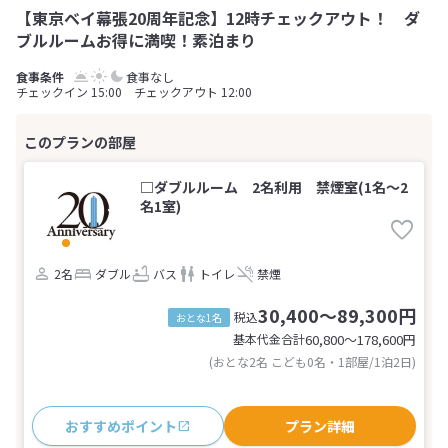
【東京ベイ幕張20周年記念】12時チェックアウト！ ダ
ブルルームお得に満喫！素泊まり
食事なし
チェックイン 15:00 チェックアウト 12:00
□ダブルルーム 2名利用 禁煙室(1名～2
名1室)
2名
ダブル
バス
トイレ
禁煙
30,400～89,300円
税込
おとな1名
基本代金合計
60,800〜178,600
円
(おとな2名 こども0名・1部屋/1泊2日)
おすすめポイント
プラン詳細