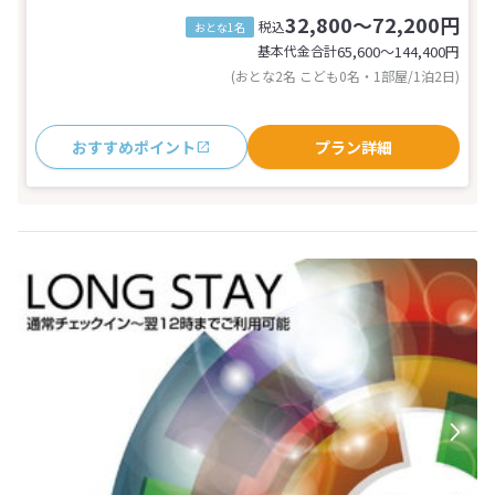
32,800～72,200円
税込
おとな1名
基本代金合計
65,600〜144,400
円
(おとな2名 こども0名・1部屋/1泊2日)
おすすめポイント
プラン詳細