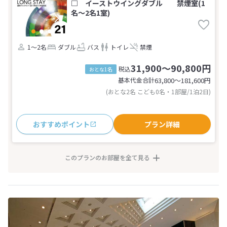
□ イーストウイングダブル 禁煙室(1
名～2名1室)
1～2名
ダブル
バス
トイレ
禁煙
31,900～90,800円
税込
おとな1名
基本代金合計
63,800〜181,600
円
(おとな2名 こども0名・1部屋/1泊2日)
おすすめポイント
プラン詳細
このプランのお部屋を全て見る