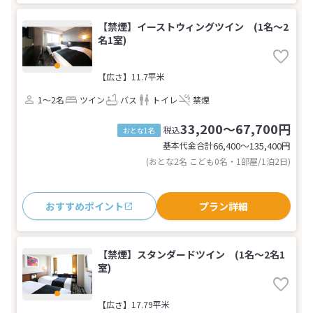
【禁煙】イーストウィングツイン (1名～2
名1室)
【広さ】11.7平米
1～2名
ツイン
バス
トイレ
禁煙
33,200～67,700円
税込
おとな1名
基本代金合計
66,400〜135,400
円
(おとな2名 こども0名・1部屋/1泊2日)
おすすめポイント
プラン詳細
【禁煙】スタンダードツイン (1名～2名1
室)
【広さ】17.79平米