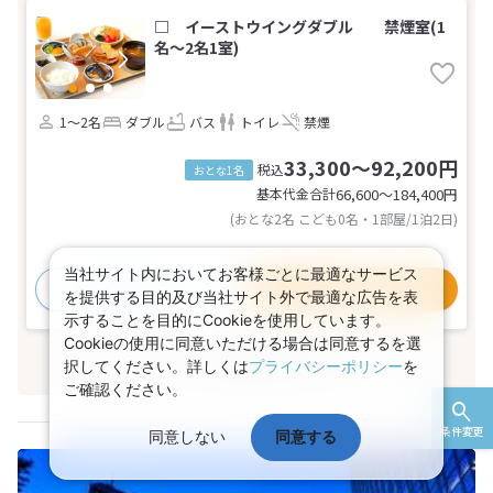
□ イーストウイングダブル 禁煙室(1
名～2名1室)
1～2名
ダブル
バス
トイレ
禁煙
33,300～92,200円
税込
おとな1名
基本代金合計
66,600〜184,400
円
(おとな2名 こども0名・1部屋/1泊2日)
当社サイト内においてお客様ごとに最適なサービス
おすすめポイント
プラン詳細
を提供する目的及び当社サイト外で最適な広告を表
示することを目的にCookieを使用しています。
Cookieの使用に同意いただける場合は同意するを選
このプランのお部屋を全て見る
択してください。詳しくは
プライバシーポリシー
を
ご確認ください。
条件変更
同意しない
同意する