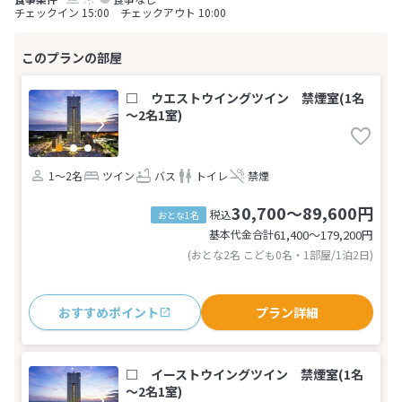
チェックイン 15:00 チェックアウト 10:00
□ ウエストウイングツイン 禁煙室(1名
～2名1室)
1～2名
ツイン
バス
トイレ
禁煙
30,700～89,600円
税込
おとな1名
基本代金合計
61,400〜179,200
円
(おとな2名 こども0名・1部屋/1泊2日)
おすすめポイント
プラン詳細
□ イーストウイングツイン 禁煙室(1名
～2名1室)