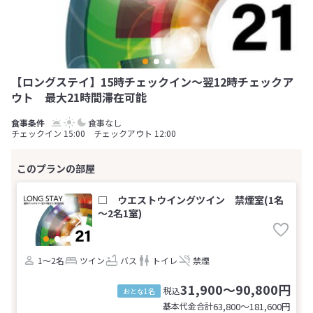
【ロングステイ】15時チェックイン〜翌12時チェックア
ウト 最大21時間滞在可能
食事なし
チェックイン 15:00 チェックアウト 12:00
□ ウエストウイングツイン 禁煙室(1名
～2名1室)
1～2名
ツイン
バス
トイレ
禁煙
31,900～90,800円
税込
おとな1名
基本代金合計
63,800〜181,600
円