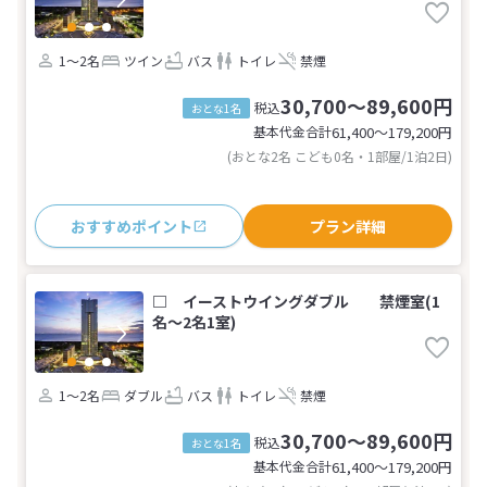
1～2名
ツイン
バス
トイレ
禁煙
30,700～89,600円
税込
おとな1名
基本代金合計
61,400〜179,200
円
(おとな2名 こども0名・1部屋/1泊2日)
おすすめポイント
プラン詳細
□ イーストウイングダブル 禁煙室(1
名～2名1室)
1～2名
ダブル
バス
トイレ
禁煙
30,700～89,600円
税込
おとな1名
基本代金合計
61,400〜179,200
円