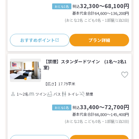
32,300～68,100円
税込
おとな1名
基本代金合計
64,600〜136,200
円
(おとな2名 こども0名・1部屋/1泊2日)
おすすめポイント
プラン詳細
【禁煙】スタンダードツイン (1名～2名1
室)
【広さ】17.79平米
1～2名
ツイン
バス
トイレ
禁煙
33,400～72,700円
税込
おとな1名
基本代金合計
66,800〜145,400
円
(おとな2名 こども0名・1部屋/1泊2日)