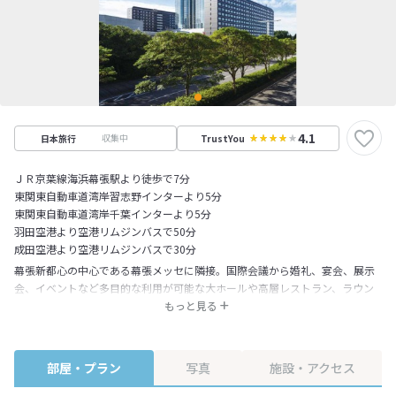
4.1
収集中
日本旅行
TrustYou
ＪＲ京葉線海浜幕張駅より徒歩で7分
東関東自動車道湾岸習志野インターより5分
東関東自動車道湾岸千葉インターより5分
羽田空港より空港リムジンバスで50分
成田空港より空港リムジンバスで30分
幕張新都心の中心である幕張メッセに隣接。国際会議から婚礼、宴会、展示
会、イベントなど多目的な利用が可能な大ホールや高層レストラン、ラウン
ジを備えた地上５０階、高さ１８０Ｍ、客室数１００１室、全室オーシャン
もっと見る
ビューの超高層ホテルです。2014年にウエストウイング500室、2016年12月
にイーストウイング506室を増築し、国内最大級となる全2007室の大型ホテ
ルとなりました。
部屋・プラン
写真
施設・アクセス