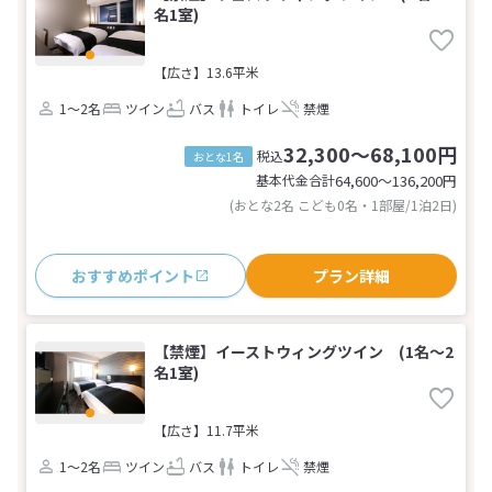
名1室)
【広さ】13.6平米
1～2名
ツイン
バス
トイレ
禁煙
32,300～68,100円
税込
おとな1名
基本代金合計
64,600〜136,200
円
(おとな2名 こども0名・1部屋/1泊2日)
おすすめポイント
プラン詳細
【禁煙】イーストウィングツイン (1名～2
名1室)
【広さ】11.7平米
1～2名
ツイン
バス
トイレ
禁煙