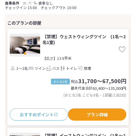
食事なし
チェックイン 15:00 チェックアウト 10:00
【禁煙】ウェストウィングツイン (1名～2
名1室)
【広さ】13.6平米
1～2名
ツイン
バス
トイレ
禁煙
31,700～67,500円
税込
おとな1名
基本代金合計
63,400〜135,000
円
(おとな2名 こども0名・1部屋/1泊2日)
おすすめポイント
プラン詳細
【禁煙】イーストウィングツイン (1名～2