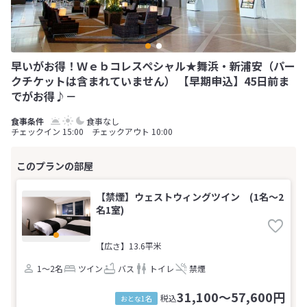
早いがお得！Ｗｅｂコレスペシャル★舞浜・新浦安（パー
クチケットは含まれていません） 【早期申込】45日前ま
でがお得♪－
食事なし
チェックイン 15:00 チェックアウト 10:00
【禁煙】ウェストウィングツイン (1名～2
名1室)
【広さ】13.6平米
1～2名
ツイン
バス
トイレ
禁煙
31,100～57,600円
税込
おとな1名