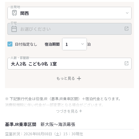
出発地
日程
日付指定なし
宿泊期間
泊
人数・部屋数
もっと見る
※ 下記旅行代金は往復JR（基準JR乗車区間）＋宿泊代金となります。
消費税増税に伴い代金が一部変更となる場合がございます。
※ 表示されている旅行代金・プラン内容は一定時間ごとに更新されます。最
つづきを見る
終確認画面でご確認ください。
基準JR乗車区間
新大阪～海浜幕張
空室状況：2026年08月08日（土）15：30現在