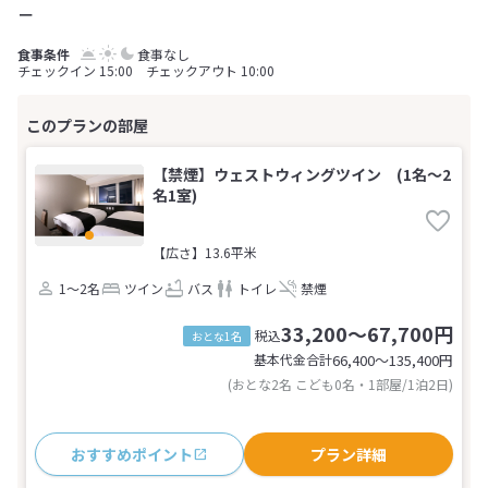
－
食事なし
チェックイン 15:00 チェックアウト 10:00
【禁煙】ウェストウィングツイン (1名～2
名1室)
【広さ】13.6平米
1～2名
ツイン
バス
トイレ
禁煙
33,200～67,700円
税込
おとな1名
基本代金合計
66,400〜135,400
円
(おとな2名 こども0名・1部屋/1泊2日)
おすすめポイント
プラン詳細