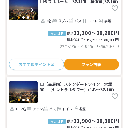
□ダブルルーム 2名利用 禁煙室(2名1室)
2名
ダブル
バス
トイレ
禁煙
31,300～90,200円
税込
おとな1名
基本代金合計
62,600〜180,400
円
(おとな2名 こども0名・1部屋/1泊2日)
おすすめポイント
プラン詳細
□【高層階】スタンダードツイン 禁煙
室 （セントラルタワー）(1名～2名1室)
1～2名
ツイン
バス
トイレ
喫煙
31,900～90,800円
税込
おとな1名
基本代金合計
63,800〜181,600
円