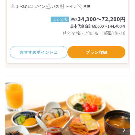
1～2名
ツイン
バス
トイレ
禁煙
34,300～72,200円
税込
おとな1名
基本代金合計
68,600〜144,400
円
(おとな2名 こども0名・1部屋/1泊2日)
おすすめポイント
プラン詳細