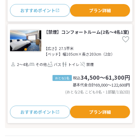
おすすめポイント
プラン詳細
【禁煙】コンフォートルーム(2名～4名1室)
【広さ】27.5平米
【ベッド】幅105cm×長さ203cm（2台）
2～4名
その他
バス
トイレ
禁煙
34,500～61,300円
税込
おとな1名
基本代金合計
69,000〜122,600
円
(おとな2名 こども0名・1部屋/1泊2日)
おすすめポイント
プラン詳細