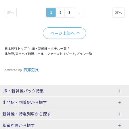
1
2
3
...
ページ上部へ
日本旅行トップ
JR・新幹線＋ホテル一覧
北陸発/東京ベイ舞浜ホテル ファーストリゾート/プラン一覧
JR・新幹線パック
特集
出発駅・到着駅
から探す
JR・新幹線＋ホテルパック
日帰り JR・新幹線 パック
新幹線・特急列車
から探す
出張パック
秋田⇔東京 新幹線パック
山形⇔東京 新幹線パック
都道府県から探す
仙台→東京 新幹線パック
新潟→東京 新幹線パック
北海道新幹線 旅行
東北新幹線 旅行