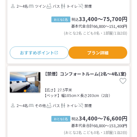
2～4名
ツイン
バス
トイレ
禁煙
33,400～75,700円
税込
おとな1名
基本代金合計
66,800〜151,400
円
(おとな2名 こども0名・1部屋/1泊2日)
おすすめポイント
プラン詳細
【禁煙】コンフォートルーム(2名～4名1室)
【広さ】27.5平米
【ベッド】幅105cm×長さ203cm（2台）
2～4名
その他
バス
トイレ
禁煙
34,400～76,600円
税込
おとな1名
基本代金合計
68,800〜153,200
円
(おとな2名 こども0名・1部屋/1泊2日)