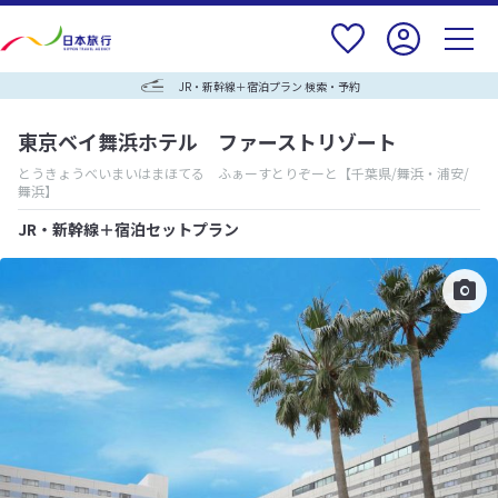
JR・新幹線＋宿泊プラン 検索・予約
東京ベイ舞浜ホテル ファーストリゾート
とうきょうべいまいはまほてる ふぁーすとりぞーと
【千葉県/舞浜・浦安/
舞浜】
JR・新幹線＋宿泊セットプラン