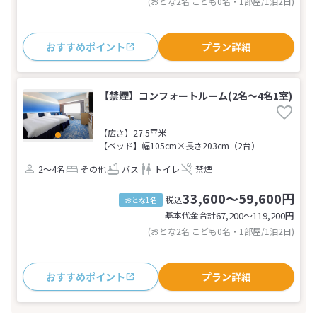
(おとな2名 こども0名・1部屋/1泊2日)
おすすめポイント
プラン詳細
【禁煙】コンフォートルーム(2名～4名1室)
【広さ】27.5平米
【ベッド】幅105cm×長さ203cm（2台）
2～4名
その他
バス
トイレ
禁煙
33,600～59,600円
税込
おとな1名
基本代金合計
67,200〜119,200
円
(おとな2名 こども0名・1部屋/1泊2日)
おすすめポイント
プラン詳細