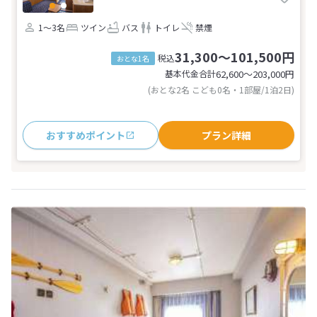
1～3名
ツイン
バス
トイレ
禁煙
31,300～101,500円
税込
おとな1名
基本代金合計
62,600〜203,000
円
(おとな2名 こども0名・1部屋/1泊2日)
おすすめポイント
プラン詳細