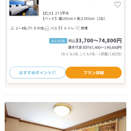
【広さ】27.5平米
【ベッド】幅105cm×長さ203cm（2台）
2～4名
その他
バス
トイレ
禁煙
33,700～74,800円
税込
おとな1名
基本代金合計
67,400〜149,600
円
(おとな2名 こども0名・1部屋/1泊2日)
おすすめポイント
プラン詳細