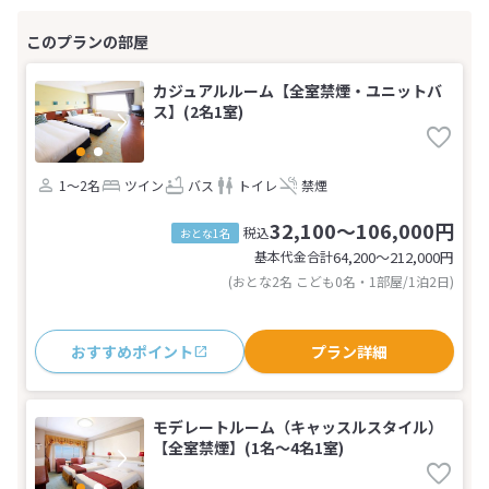
カジュアルルーム【全室禁煙・ユニットバ
ス】(2名1室)
1～2名
ツイン
バス
トイレ
禁煙
32,100～106,000円
税込
おとな1名
基本代金合計
64,200〜212,000
円
(おとな2名 こども0名・1部屋/1泊2日)
おすすめポイント
プラン詳細
モデレートルーム（キャッスルスタイル）
【全室禁煙】(1名～4名1室)