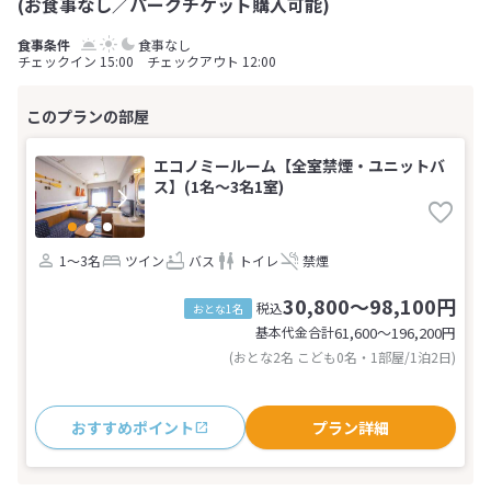
(お食事なし／パークチケット購入可能)
食事なし
チェックイン 15:00 チェックアウト 12:00
エコノミールーム【全室禁煙・ユニットバ
ス】(1名～3名1室)
1～3名
ツイン
バス
トイレ
禁煙
30,800～98,100円
税込
おとな1名
基本代金合計
61,600〜196,200
円
(おとな2名 こども0名・1部屋/1泊2日)
おすすめポイント
プラン詳細