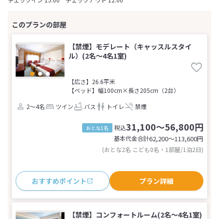
【禁煙】モデレート（キャッスルスタイ
ル）(2名～4名1室)
【広さ】26.6平米
【ベッド】幅100cm×長さ205cm（2台）
2～4名
ツイン
バス
トイレ
禁煙
31,100～56,800円
税込
おとな1名
基本代金合計
62,200〜113,600
円
(おとな2名 こども0名・1部屋/1泊2日)
おすすめポイント
プラン詳細
【禁煙】コンフォートルーム(2名～4名1室)