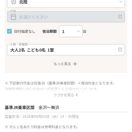
日程
日付指定なし
宿泊期間
泊
人数・部屋数
もっと見る
※ 下記旅行代金は往復JR（基準JR乗車区間）＋宿泊代金となります。
消費税増税に伴い代金が一部変更となる場合がございます。
※ 表示されている旅行代金・プラン内容は一定時間ごとに更新されます。最
つづきを見る
終確認画面でご確認ください。
基準JR乗車区間
金沢～舞浜
空室状況：2026年08月05日（水）19：30現在
※ 大人１名あたり料金は参考料金となります。