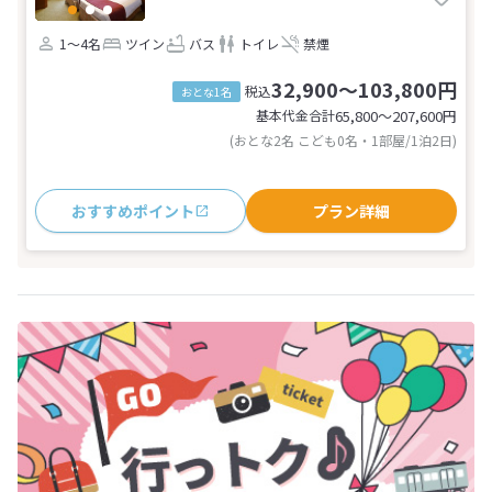
1～4名
ツイン
バス
トイレ
禁煙
32,900～103,800円
税込
おとな1名
基本代金合計
65,800〜207,600
円
(おとな2名 こども0名・1部屋/1泊2日)
おすすめポイント
プラン詳細