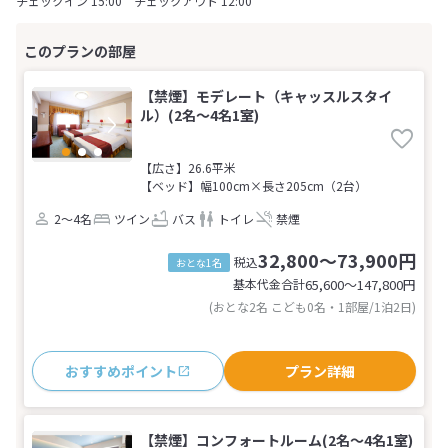
チェックイン 15:00 チェックアウト 12:00
【禁煙】モデレート（キャッスルスタイ
ル）(2名～4名1室)
【広さ】26.6平米
【ベッド】幅100cm×長さ205cm（2台）
2～4名
ツイン
バス
トイレ
禁煙
32,800～73,900円
税込
おとな1名
基本代金合計
65,600〜147,800
円
(おとな2名 こども0名・1部屋/1泊2日)
おすすめポイント
プラン詳細
【禁煙】コンフォートルーム(2名～4名1室)