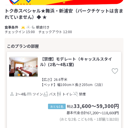
トク赤スペシャル★舞浜・新浦安（パークチケットは含ま
れていません）◆ ★
朝食付き
チェックイン 15:00 チェックアウト 12:00
【禁煙】モデレート（キャッスルスタイ
ル）(2名～4名1室)
【広さ】26.6平米
【ベッド】幅100cm×長さ205cm（2台）
2～4名
ツイン
バス
トイレ
禁煙
33,600～59,300円
税込
おとな1名
基本代金合計
67,200〜118,600
円
(おとな2名 こども0名・1部屋/1泊2日)