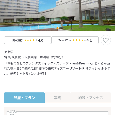
4.0
4.2
日本旅行
TrustYou
東京駅：
電車/東京駅→JR京葉線 舞浜駅（約20分）
「おもてなしのファンタスティック・ステージ～Fun&Dream～」じゃらん売
れた宿大賞6年連続"1位"獲得の東京ディズニーリゾート(R)オフィシャルホテ
ル。送迎シャトルバスも運行！
部屋・プラン
写真
施設・アクセス
出発地