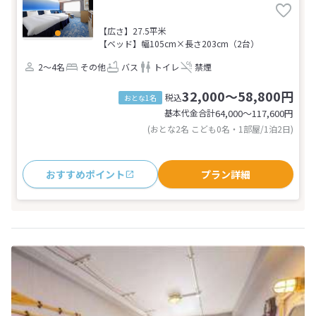
【広さ】27.5平米
【ベッド】幅105cm×長さ203cm（2台）
2～4名
その他
バス
トイレ
禁煙
32,000～58,800円
税込
おとな1名
基本代金合計
64,000〜117,600
円
(おとな2名 こども0名・1部屋/1泊2日)
おすすめポイント
プラン詳細