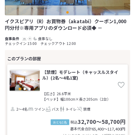
イクスピアリ（R）お買物券（akatabi）クーポン1,000
円分付※専用アプリのダウンロード必須◆ －
食事なし
チェックイン 15:00 チェックアウト 12:00
【禁煙】モデレート（キャッスルスタイ
ル）(2名～4名1室)
【広さ】26.6平米
【ベッド】幅100cm×長さ205cm（2台）
2～4名
ツイン
バス
トイレ
禁煙
32,700～58,700円
税込
おとな1名
基本代金合計
65,400〜117,400
円