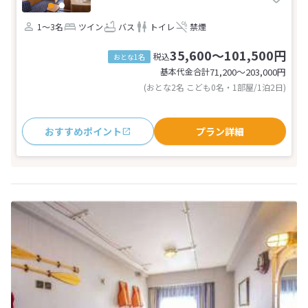
1～3名
ツイン
バス
トイレ
禁煙
35,600～101,500円
税込
おとな1名
基本代金合計
71,200〜203,000
円
(おとな2名 こども0名・1部屋/1泊2日)
おすすめポイント
プラン詳細