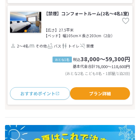
【禁煙】コンフォートルーム(2名～4名1室)
【広さ】27.5平米
【ベッド】幅105cm×長さ203cm（2台）
2～4名
その他
バス
トイレ
禁煙
38,000～59,300円
税込
おとな1名
基本代金合計
76,000〜118,600
円
(おとな2名 こども0名・1部屋/1泊2日)
おすすめポイント
プラン詳細