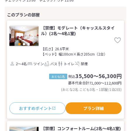
【禁煙】モデレート（キャッスルスタイ
ル）(2名～4名1室)
【広さ】26.6平米
【ベッド】幅100cm×長さ205cm（2台）
2～4名
ツイン
バス
トイレ
禁煙
35,500～56,300円
税込
おとな1名
基本代金合計
71,000〜112,600
円
(おとな2名 こども0名・1部屋/1泊2日)
おすすめポイント
プラン詳細
【禁煙】コンフォートルーム(2名～4名1室)