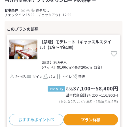
食事なし
チェックイン 15:00 チェックアウト 12:00
【禁煙】モデレート（キャッスルスタイ
ル）(2名～4名1室)
【広さ】26.6平米
【ベッド】幅100cm×長さ205cm（2台）
2～4名
ツイン
バス
トイレ
禁煙
37,100～58,400円
税込
おとな1名
基本代金合計
74,200〜116,800
円
(おとな2名 こども0名・1部屋/1泊2日)
おすすめポイント
プラン詳細