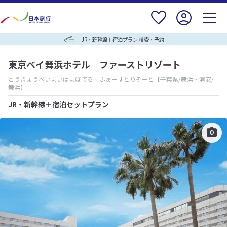
JR・新幹線＋宿泊プラン 検索・予約
東京ベイ舞浜ホテル ファーストリゾート
とうきょうべいまいはまほてる ふぁーすとりぞーと
【千葉県/舞浜・浦安/
舞浜】
JR・新幹線＋宿泊セットプラン