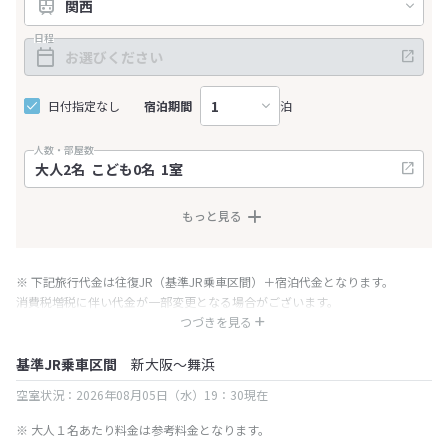
日程
日付指定なし
宿泊期間
泊
人数・部屋数
もっと見る
※ 下記旅行代金は往復JR（基準JR乗車区間）＋宿泊代金となります。
消費税増税に伴い代金が一部変更となる場合がございます。
※ 表示されている旅行代金・プラン内容は一定時間ごとに更新されます。最
つづきを見る
終確認画面でご確認ください。
基準JR乗車区間
新大阪～舞浜
空室状況：2026年08月05日（水）19：30現在
※ 大人１名あたり料金は参考料金となります。