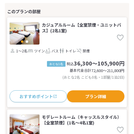
カジュアルルーム【全室禁煙・ユニットバ
ス】(2名1室)
1～2名
ツイン
バス
トイレ
禁煙
36,300～105,900円
税込
おとな1名
基本代金合計
72,600〜211,800
円
(おとな2名 こども0名・1部屋/1泊2日)
おすすめポイント
プラン詳細
モデレートルーム（キャッスルスタイル）
【全室禁煙】(1名～4名1室)