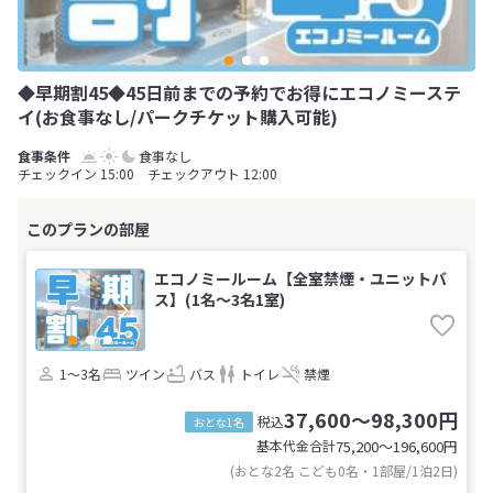
◆早期割45◆45日前までの予約でお得にエコノミーステ
イ(お食事なし/パークチケット購入可能)
食事なし
チェックイン 15:00 チェックアウト 12:00
エコノミールーム【全室禁煙・ユニットバ
ス】(1名～3名1室)
1～3名
ツイン
バス
トイレ
禁煙
37,600～98,300円
税込
おとな1名
基本代金合計
75,200〜196,600
円
(おとな2名 こども0名・1部屋/1泊2日)