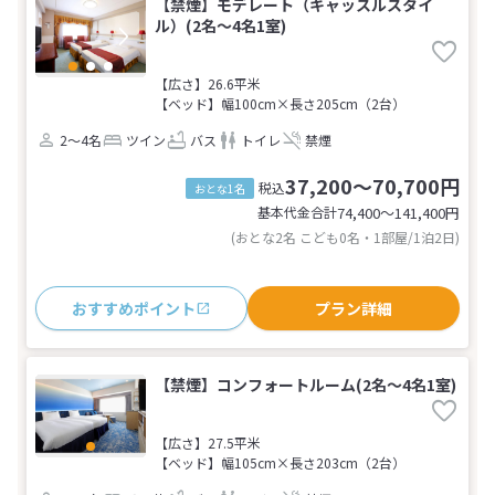
【禁煙】モデレート（キャッスルスタイ
ル）(2名～4名1室)
【広さ】26.6平米
【ベッド】幅100cm×長さ205cm（2台）
2～4名
ツイン
バス
トイレ
禁煙
37,200～70,700円
税込
おとな1名
基本代金合計
74,400〜141,400
円
(おとな2名 こども0名・1部屋/1泊2日)
おすすめポイント
プラン詳細
【禁煙】コンフォートルーム(2名～4名1室)
【広さ】27.5平米
【ベッド】幅105cm×長さ203cm（2台）