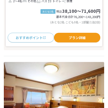
2～4名
その他
バス
トイレ
禁煙
38,100～71,600円
税込
おとな1名
基本代金合計
76,200〜143,200
円
(おとな2名 こども0名・1部屋/1泊2日)
おすすめポイント
プラン詳細