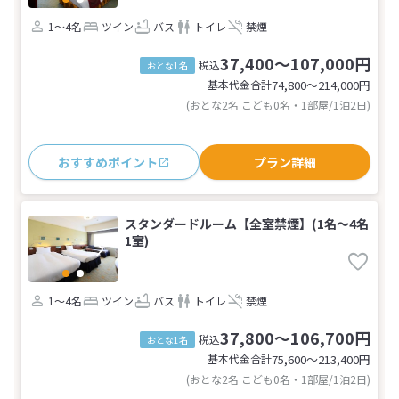
1～4名
ツイン
バス
トイレ
禁煙
37,400～107,000円
税込
おとな1名
基本代金合計
74,800〜214,000
円
(おとな2名 こども0名・1部屋/1泊2日)
おすすめポイント
プラン詳細
スタンダードルーム【全室禁煙】(1名～4名
1室)
1～4名
ツイン
バス
トイレ
禁煙
37,800～106,700円
税込
おとな1名
基本代金合計
75,600〜213,400
円
(おとな2名 こども0名・1部屋/1泊2日)