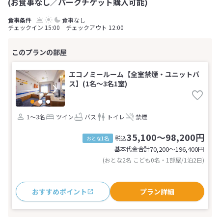
(お食事なし／パークチケット購入可能)
食事なし
チェックイン 15:00 チェックアウト 12:00
エコノミールーム【全室禁煙・ユニットバ
ス】(1名～3名1室)
1～3名
ツイン
バス
トイレ
禁煙
35,100～98,200円
税込
おとな1名
基本代金合計
70,200〜196,400
円
(おとな2名 こども0名・1部屋/1泊2日)
おすすめポイント
プラン詳細