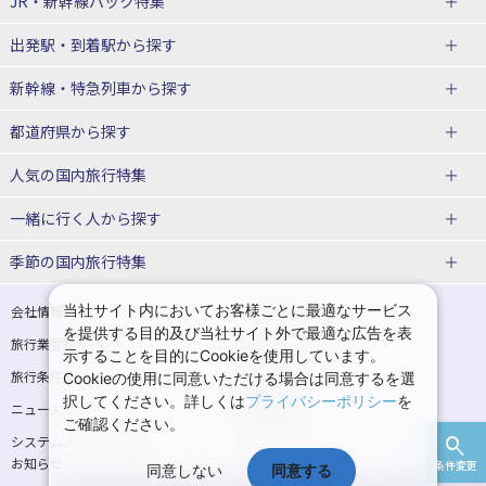
JR・新幹線パック
特集
出発駅・到着駅
から探す
JR・新幹線＋ホテルパック
日帰り JR・新幹線 パック
新幹線・特急列車
から探す
出張パック
秋田⇔東京 新幹線パック
山形⇔東京 新幹線パック
都道府県から探す
仙台→東京 新幹線パック
新潟→東京 新幹線パック
北海道新幹線 旅行
東北新幹線 旅行
人気の国内旅行特集
富山⇔東京 新幹線パック
東京→青森 新幹線パック
山形新幹線 旅行
秋田新幹線 旅行
一緒に行く人
から探す
東京→仙台 新幹線パック
東京 新幹線パック
東海道新幹線 旅行
北陸新幹線 旅行
北海道旅行・ツアー
東京ディズニーリゾート®への旅
ユニバーサル・スタジオ・ジャパ
ンへの旅
季節の国内旅行特集
東京→金沢 新幹線パック
東京→新潟 新幹線パック
上越新幹線 旅行
山陽新幹線 旅行
東北
一人旅 国内版
家族・子連れ旅行 国内版
温泉旅行
日帰り旅行
東京⇔軽井沢 新幹線パック
東京→長野 新幹線パック
九州新幹線 旅行
西九州新幹線 旅行
青森旅行・ツアー
岩手旅行・ツアー
カップル・夫婦旅行 国内版
女子旅 国内版
桜・お花見特集
ゴールデンウィーク（GW）の国内
当社サイト内においてお客様ごとに最適なサービス
会社情報
プライバシーポリシー
旅行
を提供する目的及び当社サイト外で最適な広告を表
旅行業登録票・約款
規約集
東京→名古屋 新幹線パック
東京→京都 新幹線パック
特急サンダーバード 旅行
宮城旅行・ツアー
秋田旅行・ツアー
卒業旅行・学生旅行 国内版
示することを目的にCookieを使用しています。
夏休み・お盆の国内旅行
7月の国内旅行
旅行条件書
商標について
Cookieの使用に同意いただける場合は同意するを選
東京→大阪（新大阪） 新幹線パッ
東京→神戸（新神戸） 新幹線パッ
山形旅行・ツアー
福島旅行・ツアー
択してください。詳しくは
プライバシーポリシー
を
ニュースリリース
採用情報
ク
ク
8月の国内旅行
9月の国内旅行
ご確認ください。
関東
システムメンテナンスの
サイトマップ
東京→岡山 新幹線パック
東京→広島 新幹線パック
10月の国内旅行
11月の国内旅行
お知らせ
条件変更
同意しない
同意する
東京旅行・ツアー
神奈川旅行・ツアー