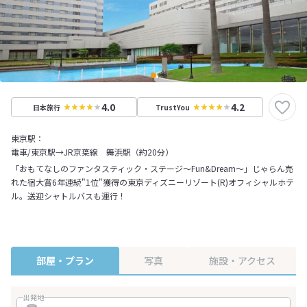
4.0
4.2
日本旅行
TrustYou
東京駅：
電車/東京駅→JR京葉線 舞浜駅（約20分）
「おもてなしのファンタスティック・ステージ～Fun&Dream～」じゃらん売
れた宿大賞6年連続"1位"獲得の東京ディズニーリゾート(R)オフィシャルホテ
ル。送迎シャトルバスも運行！
部屋・プラン
写真
施設・アクセス
出発地