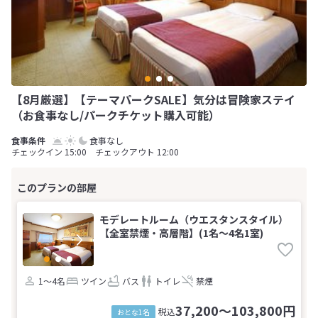
【8月厳選】【テーマパークSALE】気分は冒険家ステイ
（お食事なし/パークチケット購入可能）
食事なし
チェックイン 15:00 チェックアウト 12:00
モデレートルーム（ウエスタンスタイル）
【全室禁煙・高層階】(1名～4名1室)
1～4名
ツイン
バス
トイレ
禁煙
37,200～103,800円
税込
おとな1名