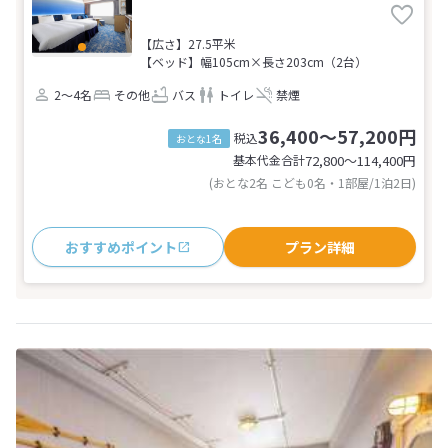
【広さ】27.5平米
【ベッド】幅105cm×長さ203cm（2台）
2～4名
その他
バス
トイレ
禁煙
36,400～57,200円
税込
おとな1名
基本代金合計
72,800〜114,400
円
(おとな2名 こども0名・1部屋/1泊2日)
おすすめポイント
プラン詳細