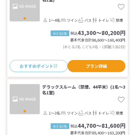
1～4名
ツイン
バス
トイレ
禁煙
43,300～80,200円
税込
おとな1名
基本代金合計
86,600〜160,400
円
(おとな2名 こども0名・1部屋/1泊2日)
おすすめポイント
プラン詳細
デラックスルーム（禁煙、44平米）(1名～3
名1室)
1～3名
ツイン
バス
トイレ
禁煙
44,700～81,600円
税込
おとな1名
基本代金合計
89,400〜163,200
円