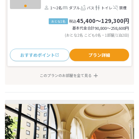
1～2名
ダブル
バス
トイレ
禁煙
45,400～129,300円
税込
おとな1名
基本代金合計
90,800〜258,600
円
(おとな2名 こども0名・1部屋/1泊2日)
おすすめポイント
プラン詳細
このプランのお部屋を全て見る