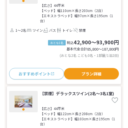
【広さ】44平米
【ベッド】幅110cm×長さ203cm（2台）
【エキストラベッド】幅97cm×長さ195cm（1
台）
1～2名
ツイン
バス
トイレ
禁煙
42,900～93,900円
税込
おとな1名
基本代金合計
85,800〜187,800
円
(おとな2名 こども0名・1部屋/1泊2日)
おすすめポイント
プラン詳細
【禁煙】デラックスツイン(2名～3名1室)
【広さ】44平米
【ベッド】幅122cm×長さ208cm（2台）
【エキストラベッド】幅103cm×長さ195cm（1
台）