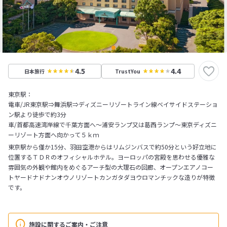
4.5
4.4
日本旅行
TrustYou
東京駅：
電車/JR東京駅⇒舞浜駅⇒ディズニーリゾートライン線ベイサイドステーショ
ン駅より徒歩で約3分
車/首都高速湾岸線で千葉方面へ～浦安ランプ又は葛西ランプ～東京ディズニ
ーリゾート方面へ向かって５ｋｍ
東京駅から僅か15分、羽田空港からはリムジンバスで約50分という好立地に
位置するＴＤＲのオフィシャルホテル。ヨーロッパの宮殿を思わせる優雅な
雰囲気の外観や館内をめぐるアーチ型の大理石の回廊、オープンエアノコー
トヤードナドナンオウノリゾートカンガタダヨウロマンチックな造りが特徴
です。
施設に関するご案内・ご注意