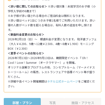
＜添い寝に関してのお知らせ＞
※添い寝対象：未就学児のお子様（小
学校入学前の6歳まで）
※お子様が添い寝される場合のご宿泊料金は無料となります。
※添い寝はベッド1台につきお子様1名様でご利用いただけます。添い
寝の人数がベッド数を超える場合は、有料人数の追加を申し受けま
す。
＜朝食料金変更のお知らせ＞
2026年2月1日（日）～ 朝食料金が変更になります。 和洋食ブッフェ
（大人￥4.200、9歳～12歳￥2.500、4歳～8歳￥1.900）モーニング
BOX（￥2.300）
＜夏季イベントのお知らせ＞
2026年7月13日～2026年9月13日は、期間限定イベント『 Oh！
Cool！Love！Summer （オークラサマー） 』を開催。
オリジナル謎解きプログラムの他、コンセプトルーム（マーメイドス
トーリールーム）の販売、レストランフェアや各種イベント等が盛り
だくさん。
※詳細や各イベント開催期間は
ホテル公式ホームページ
をご確認くだ
さい。
部屋・プラン
写真
施設・アクセス