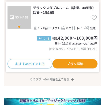
デラックスダブルルーム（禁煙、44平米）
(1名～2名1室)
1～2名
ダブル
バス
トイレ
禁煙
42,800～103,900円
税込
おとな1名
基本代金合計
85,600〜207,800
円
(おとな2名 こども0名・1部屋/1泊2日)
おすすめポイント
プラン詳細
このプランのお部屋を全て見る