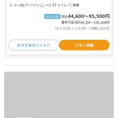
2～3名
ツイン
バス
トイレ
禁煙
44,600～95,500円
税込
おとな1名
基本代金合計
89,200〜191,000
円
(おとな2名 こども0名・1部屋/1泊2日)
おすすめポイント
プラン詳細