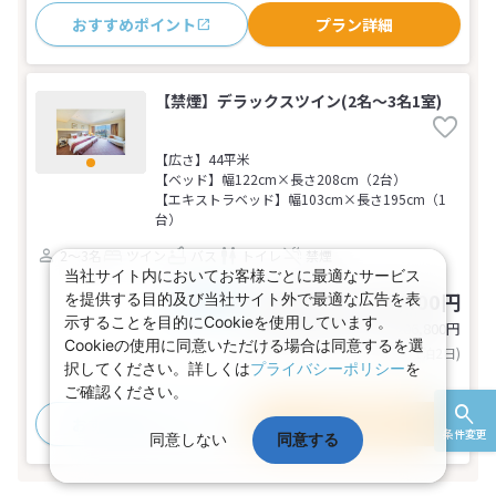
おすすめポイント
プラン詳細
【禁煙】デラックスツイン(2名～3名1室)
【広さ】44平米
【ベッド】幅122cm×長さ208cm（2台）
【エキストラベッド】幅103cm×長さ195cm（1
台）
2～3名
ツイン
バス
トイレ
禁煙
当社サイト内においてお客様ごとに最適なサービス
46,200～103,400円
を提供する目的及び当社サイト外で最適な広告を表
税込
おとな1名
示することを目的にCookieを使用しています。
基本代金合計
92,400〜206,800
円
Cookieの使用に同意いただける場合は同意するを選
(おとな2名 こども0名・1部屋/1泊2日)
択してください。詳しくは
プライバシーポリシー
を
ご確認ください。
おすすめポイント
プラン詳細
条件変更
同意しない
同意する