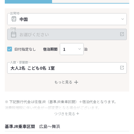
出発地
日程
日付指定なし
宿泊期間
泊
人数・部屋数
もっと見る
※ 下記旅行代金は往復JR（基準JR乗車区間）＋宿泊代金となります。
消費税増税に伴い代金が一部変更となる場合がございます。
※ 表示されている旅行代金・プラン内容は一定時間ごとに更新されます。最
つづきを見る
終確認画面でご確認ください。
基準JR乗車区間
広島～舞浜