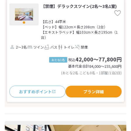
【禁煙】デラックスツイン(2名～3名1室)
【広さ】44平米
【ベッド】幅122cm×長さ208cm（2台）
【エキストラベッド】幅103cm×長さ195cm（1
台）
2～3名
ツイン
バス
トイレ
禁煙
42,000～77,800円
税込
おとな1名
基本代金合計
84,000〜155,600
円
(おとな2名 こども0名・1部屋/1泊2日)
おすすめポイント
プラン詳細