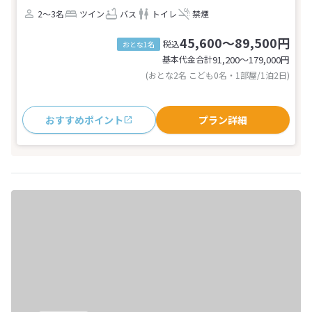
2～3名
ツイン
バス
トイレ
禁煙
45,600～89,500円
税込
おとな1名
基本代金合計
91,200〜179,000
円
(おとな2名 こども0名・1部屋/1泊2日)
おすすめポイント
プラン詳細