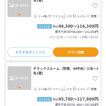
名1室)
1～4名
ツイン
バス
トイレ
禁煙
44,300～116,300円
税込
おとな1名
基本代金合計
88,600〜232,600
円
(おとな2名 こども0名・1部屋/1泊2日)
おすすめポイント
プラン詳細
デラックスルーム（禁煙、44平米）(1名～3
名1室)
1～3名
ツイン
バス
トイレ
禁煙
45,700～117,800円
税込
おとな1名
基本代金合計
91,400〜235,600
円