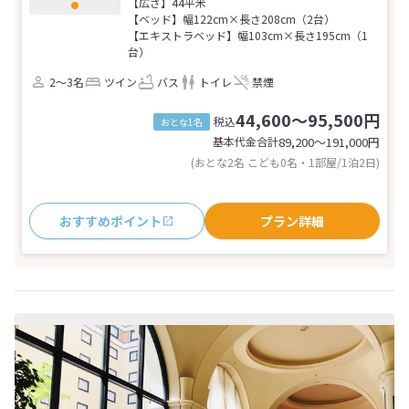
【広さ】44平米
【ベッド】幅122cm×長さ208cm（2台）
【エキストラベッド】幅103cm×長さ195cm（1
台）
2～3名
ツイン
バス
トイレ
禁煙
44,600～95,500円
税込
おとな1名
基本代金合計
89,200〜191,000
円
(おとな2名 こども0名・1部屋/1泊2日)
おすすめポイント
プラン詳細