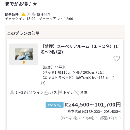
までがお得♪★
朝食付き
チェックイン 15:00 チェックアウト 12:00
【禁煙】スーペリアルーム（１～２名）(1
名～2名1室)
【広さ】44平米
【ベッド】幅110cm×長さ203cm（2台）
【エキストラベッド】幅97cm×長さ195cm（1
台）
1～2名
ツイン
バス
トイレ
禁煙
44,500～101,700円
税込
おとな1名
基本代金合計
89,000〜203,400
円
(おとな2名 こども0名・1部屋/1泊2日)