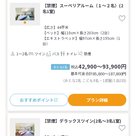
【禁煙】スーペリアルーム（１～２名）(2
名1室)
【広さ】44平米
【ベッド】幅110cm×長さ203cm（2台）
【エキストラベッド】幅97cm×長さ195cm（1
台）
1～2名
ツイン
バス
トイレ
禁煙
42,900～93,900円
税込
おとな1名
基本代金合計
85,800〜187,800
円
(おとな2名 こども0名・1部屋/1泊2日)
おすすめポイント
プラン詳細
【禁煙】デラックスツイン(2名～3名1室)