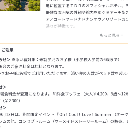
地に位置するＴＤＲのオフィシャルホテル。
優雅な雰囲気の外観や館内をめぐるアーチ型
アノコートヤードナドナンオウノリゾートカ
造りが特徴です。
もっと見る
・ご注意
らせ＞
※添い寝対象：未就学児のお子様（小学校入学前の6歳まで）
場合のご宿泊料金は無料となります。
つきお子様1名様でご利用いただけます。添い寝の人数がベッド数を超え
せ＞
 朝食料金が変更になります。 和洋食ブッフェ（大人￥4.200、9歳～12歳￥
（￥2.300）
せ＞
6年9月13日は、期間限定イベント『 Oh！Cool！Love！Summer （
ラムの他、コンセプトルーム（マーメイドストーリールーム）の販売、