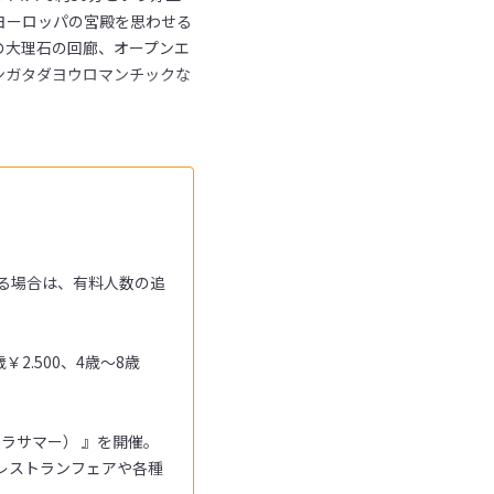
ヨーロッパの宮殿を思わせる
の大理石の回廊、オープンエ
ンガタダヨウロマンチックな
る場合は、有料人数の追
2.500、4歳～8歳
オークラサマー） 』を開催。
レストランフェアや各種