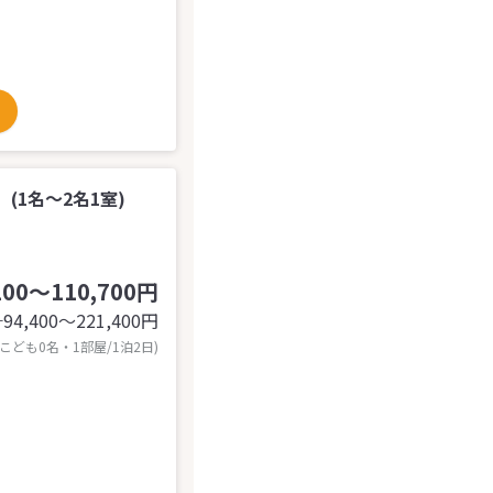
(1名～2名1室)
200～110,700円
94,400〜221,400
円
計
 こども0名・1部屋/1泊2日)