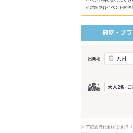
イベント等が盛りだくさ
※詳細や各イベント開催
部屋・プラ
出発地
人数・
部屋数
※ 下記旅行代金は往復JR