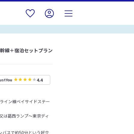
新幹線＋宿泊セットプラン
4.4
ustYou
トライン線ベイサイドステー
又は葛西ランプ～東京ディ
ンバスで約50分という好立