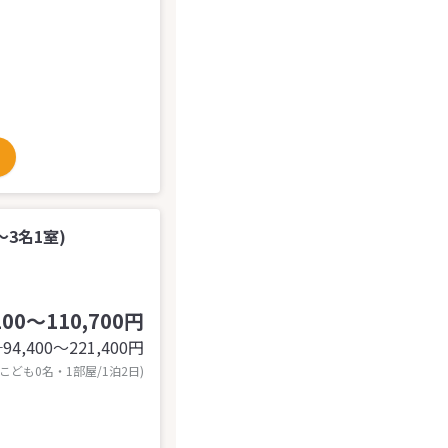
3名1室)
200～110,700円
94,400〜221,400
円
計
 こども0名・1部屋/1泊2日)