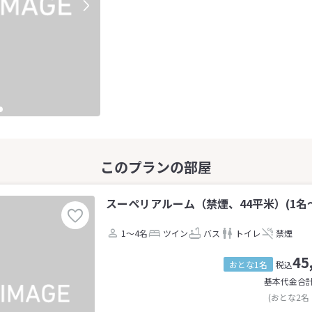
スーペリアルーム（禁煙、44平米）(1名～
1～4名
ツイン
バス
トイレ
禁煙
45
おとな1名
税込
基本代金合
(おとな2名