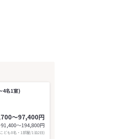
4名1室)
,700～97,400円
91,400〜194,800
円
計
 こども0名・1部屋/1泊2日)