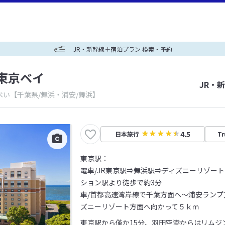
JR・新幹線＋宿泊プラン 検索・予約
東京ベイ
JR・
べい
【千葉県/舞浜・浦安/舞浜】
4.5
日本旅行
Tr
東京駅：
電車/JR東京駅⇒舞浜駅⇒ディズニーリゾー
ション駅より徒歩で約3分
車/首都高速湾岸線で千葉方面へ～浦安ランプ
ズニーリゾート方面へ向かって５ｋｍ
東京駅から僅か15分、羽田空港からはリムジ