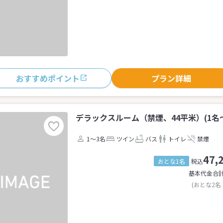
おすすめポイント
プラン詳細
デラックスルーム（禁煙、44平米）(1名～
1～3名
ツイン
バス
トイレ
禁煙
47,
おとな1名
税込
基本代金合
(おとな2名