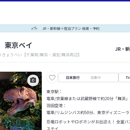
JR・新幹線＋宿泊プラン 検索・予約
 東京ベイ
JR・
うきょうべい
【千葉県/舞浜・浦安/舞浜周辺】
日本旅行
収集中
Tr
東京駅：
電車/京葉線または武蔵野線で約20分「舞浜
羽田空港：
電車/リムジンバス約50分、東京ディズニーラ
恐竜ロボットやロボホンがお出迎え！ 全室バ
ステイ