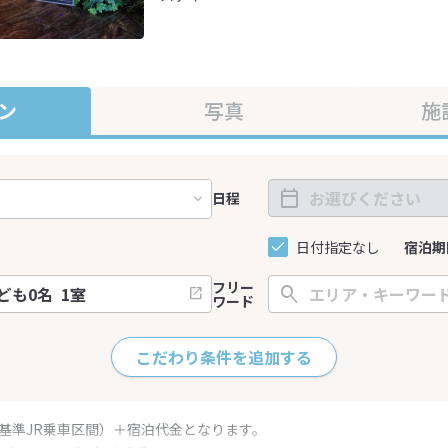
ン
写真
施
日程
日付指定なし
宿泊期
フリー
ワード
こだわり条件を追加する
（基準JR乗車区間）＋宿泊代金となります。