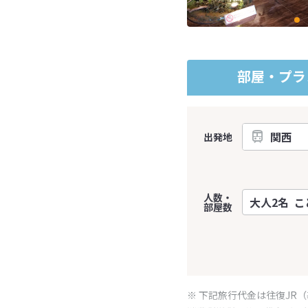
部屋・プラ
出発地
人数・
部屋数
※ 下記旅行代金は往復JR