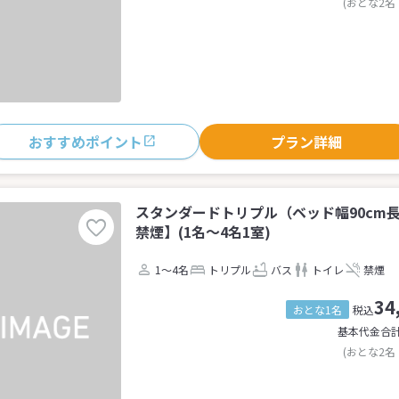
(おとな2名
おすすめポイント
プラン詳細
スタンダードトリプル（ベッド幅90cm長
禁煙】(1名～4名1室)
1～4名
トリプル
バス
トイレ
禁煙
34
おとな1名
税込
基本代金合
(おとな2名