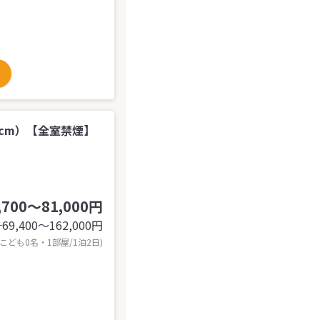
0cm）【全室禁煙】
,700～81,000円
69,400〜162,000
円
計
 こども0名・1部屋/1泊2日)