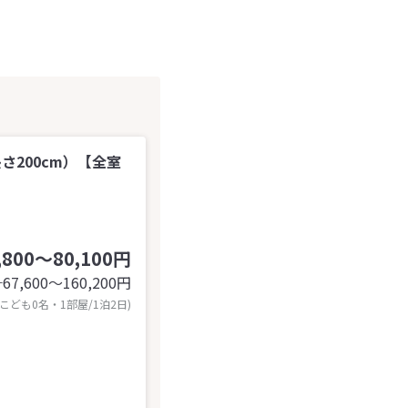
さ200cm）【全室
,800～80,100円
67,600〜160,200
円
計
 こども0名・1部屋/1泊2日)