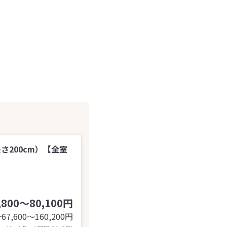
さ200cm）【全室
,800～80,100円
67,600〜160,200
円
計