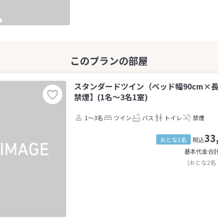
スタンダードツイン（ベッド幅90cm×長
禁煙】(1名～3名1室)
1～3名
ツイン
バス
トイレ
禁煙
33
おとな1名
税込
基本代金合
(おとな2名