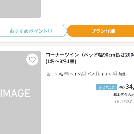
おすすめポイント
プラン詳細
コーナーツイン（ベッド幅90cm長さ20
(1名～3名1室)
1～3名
ツイン
バス
トイレ
禁煙
34
おとな1名
税込
基本代金合
(おとな2名