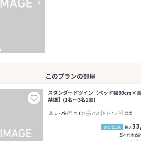
スタンダードツイン（ベッド幅90cm×長
禁煙】(1名～3名1室)
1～3名
ツイン
バス
トイレ
禁煙
33
おとな1名
税込
基本代金合