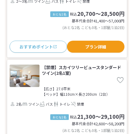
2～3名
ツイン
バス
トイレ
禁煙
20,700～28,500円
税込
おとな1名
基本代金合計
41,400〜57,000
円
(おとな2名 こども0名・1部屋/1泊2日)
おすすめポイント
プラン詳細
【禁煙】スカイツリービュースタンダード
ツイン(2名1室)
【広さ】27.0平米
【ベッド】幅110cm×長さ200cm（2台）
2名
ツイン
バス
トイレ
禁煙
21,300～29,100円
税込
おとな1名
基本代金合計
42,600〜58,200
円
(おとな2名 こども0名・1部屋/1泊2日)