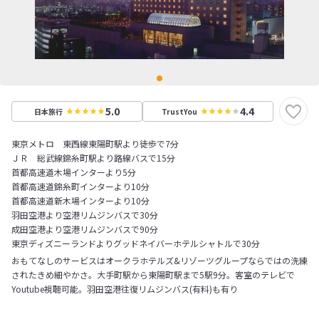
5.0
4.4
日本旅行
TrustYou
東京メトロ 東西線東陽町駅より徒歩で7分
ＪＲ 総武線錦糸町駅より路線バスで15分
首都高速道木場インターより5分
首都高速道錦糸町インターより10分
首都高速道新木場インターより10分
羽田空港より空港リムジンバスで30分
成田空港より空港リムジンバスで90分
東京ディズニーランドよりグッドネイバーホテルシャトルで30分
おもてなしのサービスはオークラホテルズ&リゾーツグループならではの洗練
されたきめ細やかさ。大手町駅から東陽町駅まで5駅9分。客室のテレビで
Youtube視聴可能。羽田空港往復リムジンバス(有料)も有り