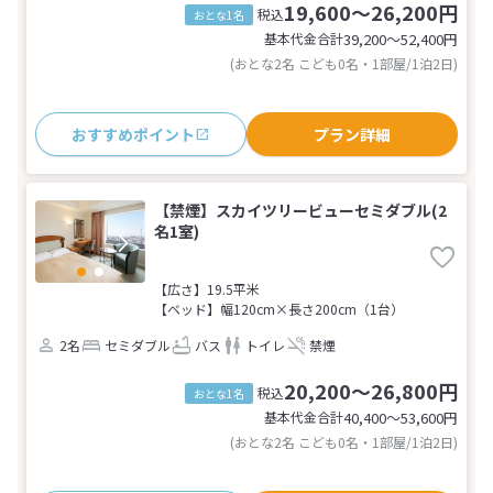
19,600～26,200円
税込
おとな1名
基本代金合計
39,200〜52,400
円
(おとな2名 こども0名・1部屋/1泊2日)
おすすめポイント
プラン詳細
【禁煙】スカイツリービューセミダブル(2
名1室)
【広さ】19.5平米
【ベッド】幅120cm×長さ200cm（1台）
2名
セミダブル
バス
トイレ
禁煙
20,200～26,800円
税込
おとな1名
基本代金合計
40,400〜53,600
円
(おとな2名 こども0名・1部屋/1泊2日)