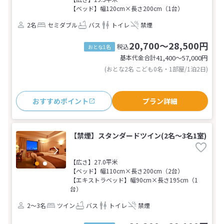
【ベッド】幅120cm×長さ200cm（1台）
2名
セミダブル
バス
トイレ
禁煙
20,700～28,500円
税込
おとな1名
基本代金合計
41,400〜57,000
円
(おとな2名 こども0名・1部屋/1泊2日)
おすすめポイント
プラン詳細
【禁煙】スタンダードツイン(2名～3名1室)
【広さ】27.0平米
【ベッド】幅110cm×長さ200cm（2台）
【エキストラベッド】幅90cm×長さ195cm（1
台）
2～3名
ツイン
バス
トイレ
禁煙