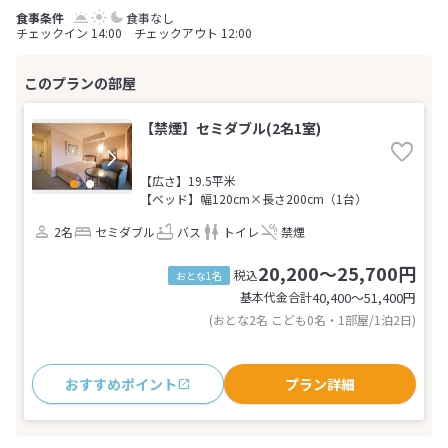
食事なし
チェックイン 14:00 チェックアウト 12:00
【禁煙】セミダブル(2名1室)
【広さ】19.5平米
【ベッド】幅120cm×長さ200cm（1台）
2名
セミダブル
バス
トイレ
禁煙
20,200～25,700円
税込
おとな1名
基本代金合計
40,400〜51,400
円
(おとな2名 こども0名・1部屋/1泊2日)
おすすめポイント
プラン詳細