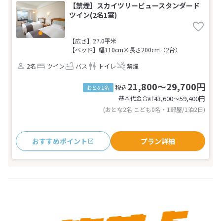
【禁煙】スカイツリービュースタンダード
ツイン(2名1室)
【広さ】27.0平米
【ベッド】幅110cm×長さ200cm（2台）
2名
ツイン
バス
トイレ
禁煙
21,800～29,700円
税込
おとな1名
基本代金合計
43,600〜59,400
円
(おとな2名 こども0名・1部屋/1泊2日)
おすすめポイント
プラン詳細