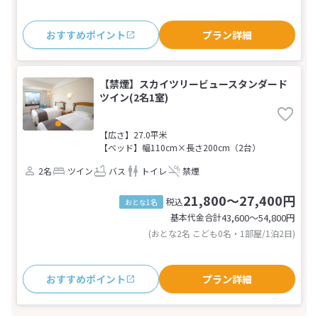
おすすめポイント
プラン詳細
【禁煙】スカイツリービュースタンダード
ツイン(2名1室)
【広さ】27.0平米
【ベッド】幅110cm×長さ200cm（2台）
2名
ツイン
バス
トイレ
禁煙
21,800～27,400円
税込
おとな1名
基本代金合計
43,600〜54,800
円
(おとな2名 こども0名・1部屋/1泊2日)
おすすめポイント
プラン詳細