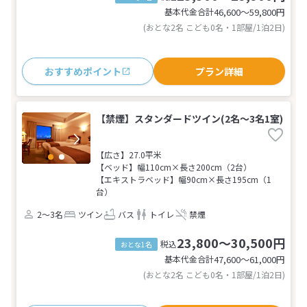
基本代金合計
46,600〜59,800
円
(おとな2名 こども0名・1部屋/1泊2日)
おすすめポイント
プラン詳細
【禁煙】スタンダードツイン(2名～3名1室)
【広さ】27.0平米
【ベッド】幅110cm×長さ200cm（2台）
【エキストラベッド】幅90cm×長さ195cm（1
台）
2～3名
ツイン
バス
トイレ
禁煙
23,800～30,500円
税込
おとな1名
基本代金合計
47,600〜61,000
円
(おとな2名 こども0名・1部屋/1泊2日)