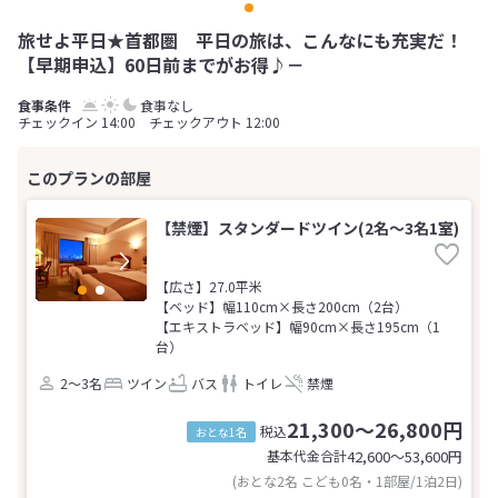
旅せよ平日★首都圏 平日の旅は、こんなにも充実だ！
【早期申込】60日前までがお得♪－
食事なし
チェックイン 14:00 チェックアウト 12:00
【禁煙】スタンダードツイン(2名～3名1室)
【広さ】27.0平米
【ベッド】幅110cm×長さ200cm（2台）
【エキストラベッド】幅90cm×長さ195cm（1
台）
2～3名
ツイン
バス
トイレ
禁煙
21,300～26,800円
税込
おとな1名
基本代金合計
42,600〜53,600
円
(おとな2名 こども0名・1部屋/1泊2日)