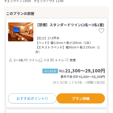
チェックイン 14:00 チェックアウト 12:00
【禁煙】スタンダードツイン(2名～3名1室)
【広さ】27.0平米
【ベッド】幅110cm×長さ200cm（2台）
【エキストラベッド】幅90cm×長さ195cm（1
台）
2～3名
ツイン
バス
トイレ
禁煙
21,300～29,100円
税込
おとな1名
基本代金合計
42,600〜58,200
円
(おとな2名 こども0名・1部屋/1泊2日)
おすすめポイント
プラン詳細