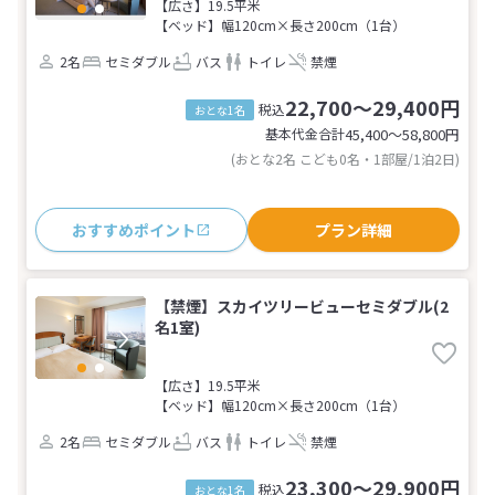
【広さ】19.5平米
【ベッド】幅120cm×長さ200cm（1台）
2名
セミダブル
バス
トイレ
禁煙
22,700～29,400円
税込
おとな1名
基本代金合計
45,400〜58,800
円
(おとな2名 こども0名・1部屋/1泊2日)
おすすめポイント
プラン詳細
【禁煙】スカイツリービューセミダブル(2
名1室)
【広さ】19.5平米
【ベッド】幅120cm×長さ200cm（1台）
2名
セミダブル
バス
トイレ
禁煙
23,300～29,900円
税込
おとな1名