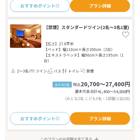
おすすめポイント
プラン詳細
【禁煙】スタンダードツイン(2名～3名1室)
【広さ】27.0平米
【ベッド】幅110cm×長さ200cm（2台）
【エキストラベッド】幅90cm×長さ195cm（1
台）
2～3名
ツイン
バス
トイレ
禁煙
20,700～27,400円
税込
おとな1名
基本代金合計
41,400〜54,800
円
(おとな2名 こども0名・1部屋/1泊2日)
おすすめポイント
プラン詳細
このプランのお部屋を全て見る