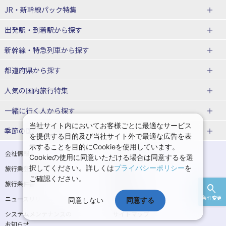
JR・新幹線パック
特集
出発駅・到着駅
から探す
JR・新幹線＋ホテルパック
日帰り JR・新幹線 パック
新幹線・特急列車
から探す
出張パック
秋田⇔東京 新幹線パック
山形⇔東京 新幹線パック
都道府県から探す
仙台→東京 新幹線パック
新潟→東京 新幹線パック
北海道新幹線 旅行
東北新幹線 旅行
人気の国内旅行特集
富山⇔東京 新幹線パック
東京→青森 新幹線パック
山形新幹線 旅行
秋田新幹線 旅行
一緒に行く人
から探す
東京→仙台 新幹線パック
東京 新幹線パック
東海道新幹線 旅行
北陸新幹線 旅行
北海道旅行・ツアー
東京ディズニーリゾート®への旅
ユニバーサル・スタジオ・ジャパ
ンへの旅
当社サイト内においてお客様ごとに最適なサービス
季節の国内旅行特集
東京→金沢 新幹線パック
東京→新潟 新幹線パック
上越新幹線 旅行
山陽新幹線 旅行
東北
一人旅 国内版
家族・子連れ旅行 国内版
を提供する目的及び当社サイト外で最適な広告を表
温泉旅行
日帰り旅行
示することを目的にCookieを使用しています。
東京⇔軽井沢 新幹線パック
東京→長野 新幹線パック
九州新幹線 旅行
西九州新幹線 旅行
青森旅行・ツアー
岩手旅行・ツアー
カップル・夫婦旅行 国内版
女子旅 国内版
桜・お花見特集
ゴールデンウィーク（GW）の国内
会社情報
プライバシーポリシー
Cookieの使用に同意いただける場合は同意するを選
旅行
択してください。詳しくは
プライバシーポリシー
を
旅行業登録票・約款
規約集
東京→名古屋 新幹線パック
東京→京都 新幹線パック
特急サンダーバード 旅行
宮城旅行・ツアー
秋田旅行・ツアー
卒業旅行・学生旅行 国内版
ご確認ください。
夏休み・お盆の国内旅行
7月の国内旅行
旅行条件書
商標について
東京→大阪（新大阪） 新幹線パッ
東京→神戸（新神戸） 新幹線パッ
山形旅行・ツアー
福島旅行・ツアー
条件変更
ニュースリリース
採用情報
同意しない
同意する
ク
ク
8月の国内旅行
9月の国内旅行
関東
システムメンテナンスの
サイトマップ
東京→岡山 新幹線パック
東京→広島 新幹線パック
10月の国内旅行
11月の国内旅行
お知らせ