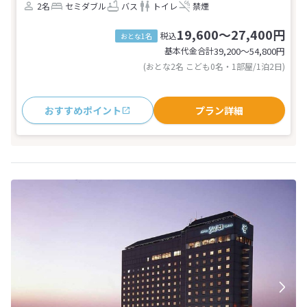
2名
セミダブル
バス
トイレ
禁煙
19,600～27,400円
税込
おとな1名
基本代金合計
39,200〜54,800
円
(おとな2名 こども0名・1部屋/1泊2日)
おすすめポイント
プラン詳細