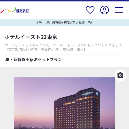
JR・新幹線＋宿泊プラン 検索・予約
ホテルイースト21東京
おーくらほてるずあんどりぞーつ ほてるいーすとにじゅういちとうきょう
【東京都/両国・葛西・錦糸町/木場・東陽町・潮見】
JR・新幹線＋宿泊セットプラン