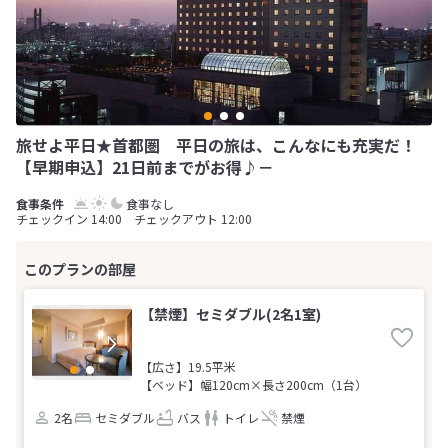
旅せよ平日★首都圏 平日の旅は、こんなにも充実だ！
【早期申込】21日前までがお得♪－
食事なし
チェックイン 14:00 チェックアウト 12:00
【禁煙】セミダブル(2名1室)
【広さ】19.5平米
【ベッド】幅120cm×長さ200cm（1台）
2名
セミダブル
バス
トイレ
禁煙