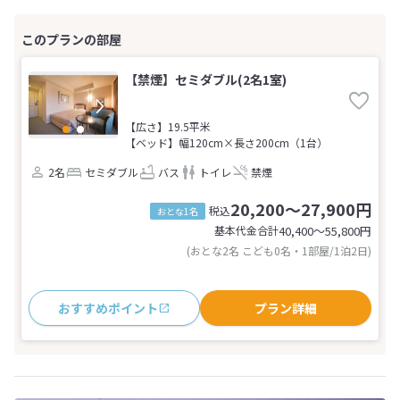
【禁煙】セミダブル(2名1室)
【広さ】19.5平米
【ベッド】幅120cm×長さ200cm（1台）
2名
セミダブル
バス
トイレ
禁煙
20,200～27,900円
税込
おとな1名
基本代金合計
40,400〜55,800
円
(おとな2名 こども0名・1部屋/1泊2日)
おすすめポイント
プラン詳細