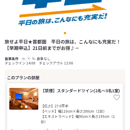
旅せよ平日★首都圏 平日の旅は、こんなにも充実だ！
【早期申込】21日前までがお得♪－
食事なし
チェックイン 14:00 チェックアウト 12:00
【禁煙】スタンダードツイン(2名～3名1室)
【広さ】27.0平米
【ベッド】幅110cm×長さ200cm（2台）
【エキストラベッド】幅90cm×長さ195cm（1
台）