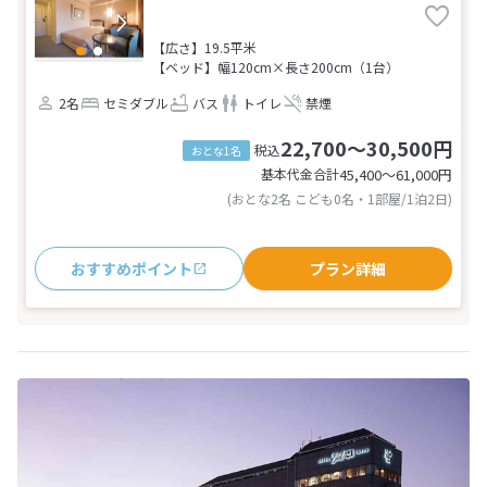
【広さ】19.5平米
【ベッド】幅120cm×長さ200cm（1台）
2名
セミダブル
バス
トイレ
禁煙
22,700～30,500円
税込
おとな1名
基本代金合計
45,400〜61,000
円
(おとな2名 こども0名・1部屋/1泊2日)
おすすめポイント
プラン詳細