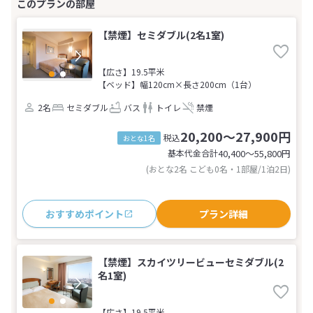
【禁煙】セミダブル(2名1室)
【広さ】19.5平米
【ベッド】幅120cm×長さ200cm（1台）
2名
セミダブル
バス
トイレ
禁煙
20,200～27,900円
税込
おとな1名
基本代金合計
40,400〜55,800
円
(おとな2名 こども0名・1部屋/1泊2日)
おすすめポイント
プラン詳細
【禁煙】スカイツリービューセミダブル(2
名1室)
【広さ】19.5平米