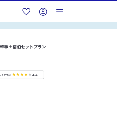
新幹線＋宿泊セットプラン
4.4
ustYou