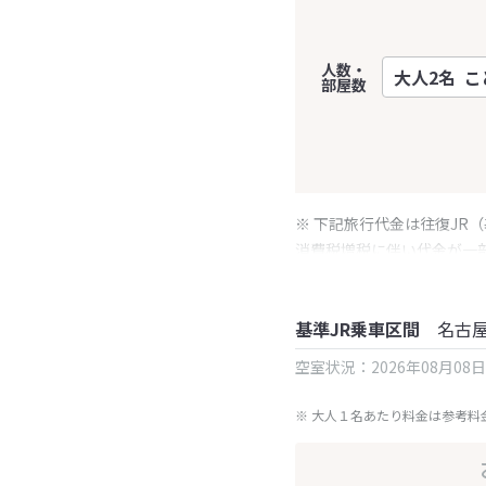
人数・
部屋数
※ 下記旅行代金は往復JR
消費税増税に伴い代金が一
※ 表示されている旅行代
基準JR乗車区間
名古
空室状況：2026年08月08
※ 大人１名あたり料金は参考料