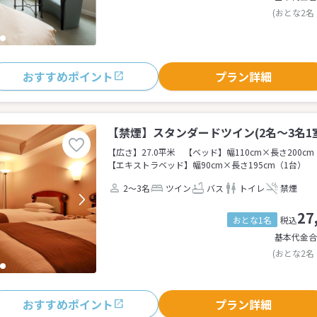
(おとな2名
おすすめポイント
プラン詳細
【禁煙】スタンダードツイン(2名～3名1
【広さ】27.0平米
【ベッド】幅110cm×長さ200cm
【エキストラベッド】幅90cm×長さ195cm（1台）
2～3名
ツイン
バス
トイレ
禁煙
27
おとな1名
税込
基本代金合
(おとな2名
おすすめポイント
プラン詳細