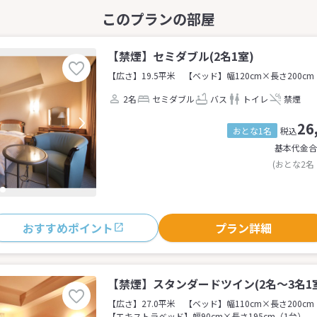
【禁煙】セミダブル(2名1室)
【広さ】19.5平米
【ベッド】幅120cm×長さ200cm
2名
セミダブル
バス
トイレ
禁煙
26
おとな1名
税込
基本代金合
(おとな2名
おすすめポイント
プラン詳細
【禁煙】スタンダードツイン(2名～3名1
【広さ】27.0平米
【ベッド】幅110cm×長さ200cm
【エキストラベッド】幅90cm×長さ195cm（1台）