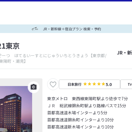
JR・新幹線＋宿泊プラン 検索・予約
21東京
JR・
ぞーつ ほてるいーすとにじゅういちとうきょう
【東京都/
・東陽町・潮見】
5.0
日本旅行
Tr
東京メトロ 東西線東陽町駅より徒歩で7分
ＪＲ 総武線錦糸町駅より路線バスで15分
首都高速道木場インターより5分
首都高速道錦糸町インターより10分
首都高速道新木場インターより10分