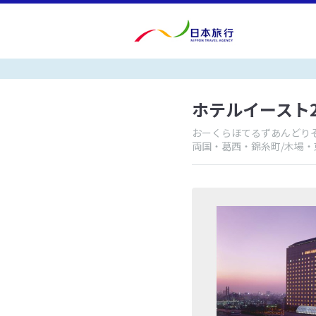
ホテルイースト
おーくらほてるずあんどり
両国・葛西・錦糸町/木場