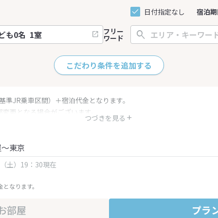
日付指定なし
宿泊期
フリー
ワード
こだわり条件を追加する
（基準JR乗車区間）＋宿泊代金となります。
部変更となる場合がございます。
つづきを見る
金・プラン内容は一定時間ごとに更新されます。最終確認画面でご確認く
屋～東京
日（土）19：30現在
金となります。
お部屋
プラ