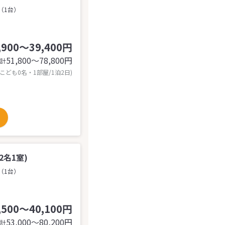
（1台）
,900～39,400円
51,800〜78,800
円
計
 こども0名・1部屋/1泊2日)
名1室)
（1台）
,500～40,100円
53,000〜80,200
円
計