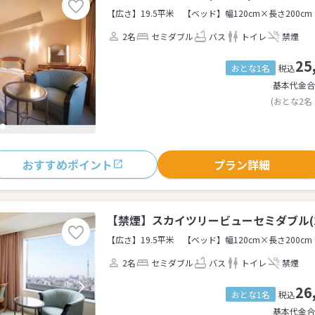
【広さ】19.5平米
【ベッド】幅120cm×長さ200cm
2名
セミダブル
バス
トイレ
禁煙
25
おとな1名
税込
基本代金合
(おとな2名
おすすめポイント
プラン詳細
【禁煙】スカイツリービューセミダブル(2
【広さ】19.5平米
【ベッド】幅120cm×長さ200cm
2名
セミダブル
バス
トイレ
禁煙
26
おとな1名
税込
基本代金合