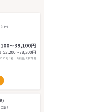
（1台）
,100～39,100円
52,200〜78,200
円
計
 こども0名・1部屋/1泊2日)
室)
（2台）