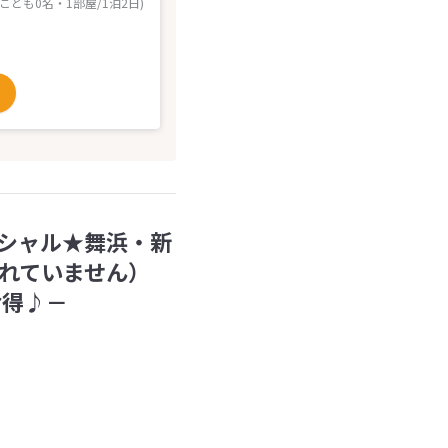
 こども0名・1部屋/1泊2日)
シャル★舞浜・新
れていません）
お得♪－