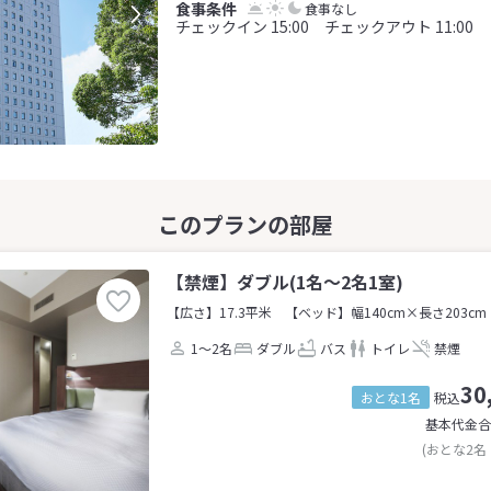
食事なし
チェックイン 15:00 チェックアウト 11:00
【禁煙】ダブル(1名～2名1室)
【広さ】17.3平米
【ベッド】幅140cm×長さ203cm
1～2名
ダブル
バス
トイレ
禁煙
30
おとな1名
税込
基本代金合
(おとな2名