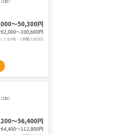
（1台）
,000～50,300円
62,000〜100,600
円
計
 こども0名・1部屋/1泊2日)
（2台）
,200～56,400円
64,400〜112,800
円
計