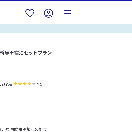
新幹線＋宿泊セットプラン
4.1
ustYou
圏、東京臨海副都心の好立