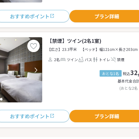
おすすめポイント
プラン詳細
【禁煙】ツイン(2名1室)
【広さ】23.3平米
【ベッド】幅121cm×長さ203cm
2名
ツイン
バス
トイレ
禁煙
32
おとな1名
税込
基本代金合
(おとな2名
おすすめポイント
プラン詳細