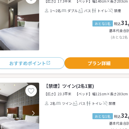
【広さ】17.3平米
【ベッド】幅140cm×長さ203cm
1～2名
ダブル
バス
トイレ
禁煙
31
おとな1名
税込
基本代金合
(おとな2名
おすすめポイント
プラン詳細
【禁煙】ツイン(2名1室)
【広さ】23.3平米
【ベッド】幅121cm×長さ203cm
2名
ツイン
バス
トイレ
禁煙
32
おとな1名
税込
基本代金合