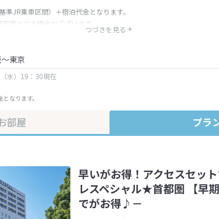
（基準JR乗車区間）＋宿泊代金となります。
部変更となる場合がございます。
つづきを見る
金・プラン内容は一定時間ごとに更新されます。最終確認画面でご確認く
阪～東京
日（水）19：30現在
金となります。
お部屋
プラ
早いがお得！アクセスセット
レスペシャル★首都圏 【早期
でがお得♪－