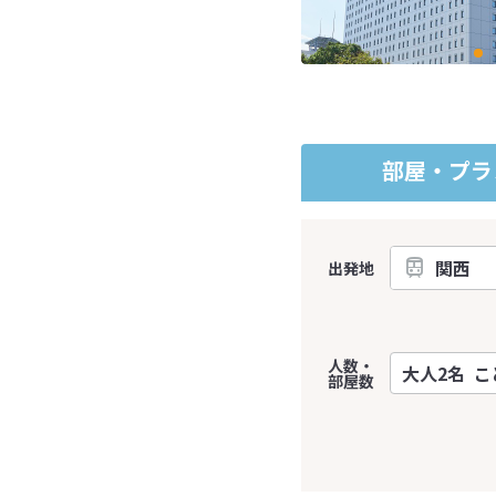
部屋・プラ
出発地
人数・
部屋数