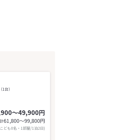
（1台）
,900～49,900円
61,800〜99,800
円
計
 こども0名・1部屋/1泊2日)