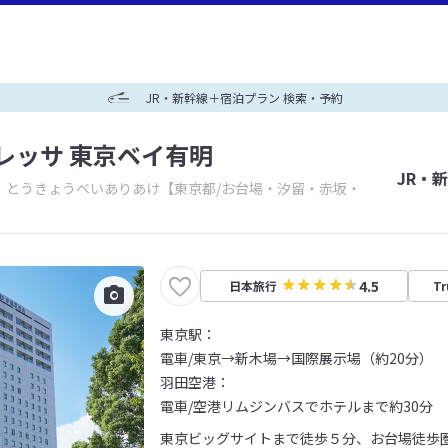
JR・新幹線＋宿泊プラン 検索・予約
レッサ 東京ベイ有明
JR・
 とうきょうべいありあけ
【東京都/お台場・汐留・赤坂・
4.5
日本旅行
Tr
東京駅：
電車/東京→新木場→国際展示場（約20分）
羽田空港：
電車/空港リムジンバスでホテルまで約30分
東京ビッグサイトまで徒歩５分、お台場徒歩