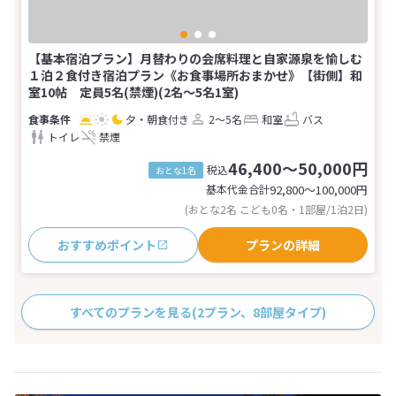
【基本宿泊プラン】月替わりの会席料理と自家源泉を愉しむ
１泊２食付き宿泊プラン《お食事場所おまかせ》【街側】和
室10帖 定員5名(禁煙)(2名～5名1室)
夕・朝食付き
2～5名
和室
バス
トイレ
禁煙
46,400～50,000円
税込
おとな1名
基本代金合計
92,800〜100,000
円
(おとな2名 こども0名・1部屋/1泊2日)
おすすめポイント
プランの詳細
すべてのプランを見る
(2プラン、8部屋タイプ)