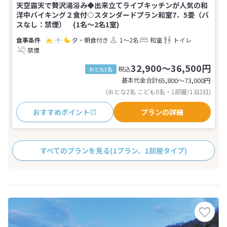
天空露天で贅沢湯浴み◆出来立てライブキッチンが人気の和
洋中バイキング２食付◇スタンダードプラン和室7．5畳（バ
スなし：禁煙） (1名～2名1室)
夕・朝食付き
1～2名
和室
トイレ
禁煙
32,900～36,500円
税込
おとな1名
基本代金合計
65,800〜73,000
円
(おとな2名 こども0名・1部屋/1泊2日)
おすすめポイント
プランの詳細
すべてのプランを見る
(1プラン、1部屋タイプ)