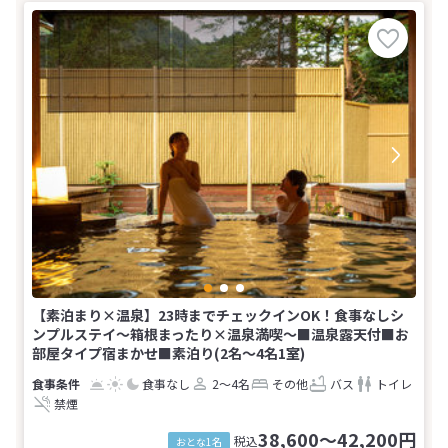
【素泊まり×温泉】23時までチェックインOK！食事なしシ
ンプルステイ〜箱根まったり×温泉満喫〜■温泉露天付■お
部屋タイプ宿まかせ■素泊り(2名～4名1室)
食事なし
2～4名
その他
バス
トイレ
禁煙
38,600～42,200円
税込
おとな1名