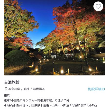
吉池旅館
施設詳細
神奈川県
箱根
箱根湯本
東京：
電車/小田急ロマンスカー箱根湯本駅より徒歩７分
車/東名自動車道～小田原厚木道路～山崎IC～国道１号線に出て3分の所