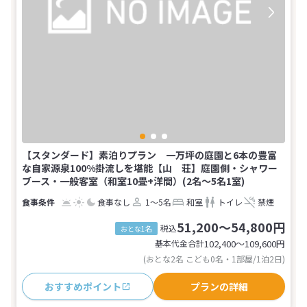
【スタンダード】素泊りプラン 一万坪の庭園と6本の豊富
な自家源泉100%掛流しを堪能【山 荘】庭園側・シャワー
ブース・一般客室（和室10畳+洋間）(2名～5名1室)
食事なし
1～5名
和室
トイレ
禁煙
51,200～54,800円
税込
おとな1名
基本代金合計
102,400〜109,600
円
(おとな2名 こども0名・1部屋/1泊2日)
おすすめポイント
プランの詳細