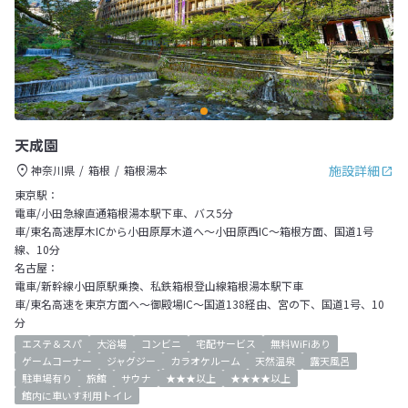
天成園
施設詳細
神奈川県
箱根
箱根湯本
東京駅：
電車/小田急線直通箱根湯本駅下車、バス5分
車/東名高速厚木ICから小田原厚木道へ～小田原西IC～箱根方面、国道1号
線、10分
名古屋：
電車/新幹線小田原駅乗換、私鉄箱根登山線箱根湯本駅下車
車/東名高速を東京方面へ～御殿場IC～国道138経由、宮の下、国道1号、10
分
エステ＆スパ
大浴場
コンビニ
宅配サービス
無料WiFiあり
ゲームコーナー
ジャグジー
カラオケルーム
天然温泉
露天風呂
駐車場有り
旅館
サウナ
★★★以上
★★★★以上
館内に車いす利用トイレ