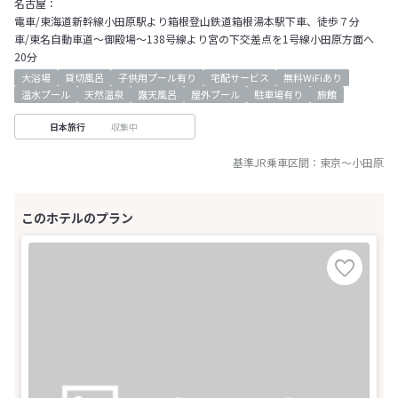
名古屋：
電車/東海道新幹線小田原駅より箱根登山鉄道箱根湯本駅下車、徒歩７分
車/東名自動車道～御殿場～138号線より宮の下交差点を1号線小田原方面へ
20分
大浴場
貸切風呂
子供用プール有り
宅配サービス
無料WiFiあり
温水プール
天然温泉
露天風呂
屋外プール
駐車場有り
旅館
収集中
日本旅行
基準JR乗車区間：
東京
～
小田原