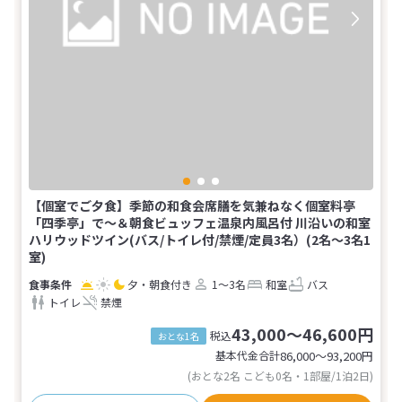
【個室でご夕食】季節の和食会席膳を気兼ねなく個室料亭
「四季亭」で～＆朝食ビュッフェ温泉内風呂付 川沿いの和室
ハリウッドツイン(バス/トイレ付/禁煙/定員3名）(2名～3名1
室)
夕・朝食付き
1～3名
和室
バス
トイレ
禁煙
43,000～46,600円
税込
おとな1名
基本代金合計
86,000〜93,200
円
(おとな2名 こども0名・1部屋/1泊2日)