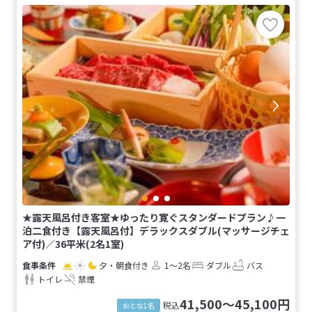
★露天風呂付き客室★ゆったり寛ぐスタンダードプラン♪一
泊二食付き【露天風呂付】デラックスダブル(マッサージチェ
ア付)／36平米(2名1室)
夕・朝食付き
1～2名
ダブル
バス
トイレ
禁煙
41,500～45,100円
税込
おとな1名