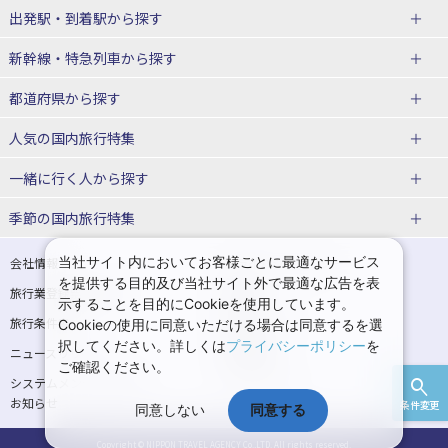
出発駅・到着駅
から探す
JR・新幹線＋ホテルパック
日帰り JR・新幹線 パック
新幹線・特急列車
から探す
出張パック
秋田⇔東京 新幹線パック
山形⇔東京 新幹線パック
都道府県から探す
仙台→東京 新幹線パック
新潟→東京 新幹線パック
北海道新幹線 旅行
東北新幹線 旅行
人気の国内旅行特集
富山⇔東京 新幹線パック
東京→青森 新幹線パック
山形新幹線 旅行
秋田新幹線 旅行
一緒に行く人
から探す
東京→仙台 新幹線パック
東京 新幹線パック
東海道新幹線 旅行
北陸新幹線 旅行
北海道旅行・ツアー
東京ディズニーリゾート®への旅
ユニバーサル・スタジオ・ジャパ
ンへの旅
季節の国内旅行特集
東京→金沢 新幹線パック
東京→新潟 新幹線パック
上越新幹線 旅行
山陽新幹線 旅行
東北
一人旅 国内版
家族・子連れ旅行 国内版
温泉旅行
日帰り旅行
東京⇔軽井沢 新幹線パック
東京→長野 新幹線パック
九州新幹線 旅行
西九州新幹線 旅行
青森旅行・ツアー
岩手旅行・ツアー
カップル・夫婦旅行 国内版
女子旅 国内版
桜・お花見特集
ゴールデンウィーク（GW）の国内
当社サイト内においてお客様ごとに最適なサービス
会社情報
プライバシーポリシー
旅行
を提供する目的及び当社サイト外で最適な広告を表
旅行業登録票・約款
規約集
東京→名古屋 新幹線パック
東京→京都 新幹線パック
特急サンダーバード 旅行
宮城旅行・ツアー
秋田旅行・ツアー
卒業旅行・学生旅行 国内版
示することを目的にCookieを使用しています。
夏休み・お盆の国内旅行
7月の国内旅行
旅行条件書
商標について
Cookieの使用に同意いただける場合は同意するを選
東京→大阪（新大阪） 新幹線パッ
東京→神戸（新神戸） 新幹線パッ
山形旅行・ツアー
福島旅行・ツアー
択してください。詳しくは
プライバシーポリシー
を
ニュースリリース
採用情報
ク
ク
8月の国内旅行
9月の国内旅行
ご確認ください。
関東
システムメンテナンスの
サイトマップ
東京→岡山 新幹線パック
東京→広島 新幹線パック
10月の国内旅行
11月の国内旅行
お知らせ
条件変更
同意しない
同意する
東京旅行・ツアー
神奈川旅行・ツアー
東京⇔山口 新幹線パック
東京→福岡（博多） 新幹線パック
紅葉旅行
クリスマスの国内旅行
Copyright © NIPPON TRAVEL AGENCY Co.,LTD. All rights reserved.