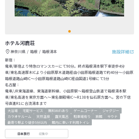
ホテル河鹿荘
施設詳細
神奈川県
箱根
箱根湯本
新宿：
電車/新宿より特急ロマンスカーにて90分。終点箱根湯本駅下車徒歩4分
車/東名高速厚木ICより小田原厚木道路経由小田原箱根道路で約40分～小田原
箱根道路山崎IC～小田原箱根道路山崎IC経由国道1号線にて5分
名古屋：
電車/JR東海道線、東海道新幹線、小田原駅～箱根登山鉄道で箱根湯本駅
車/東名高速を東京方面へ～東名御殿場IC～R138を仙石原方面へ。宮の下信
号直進R1に合流湯本まで
大浴場
宅配サービス
無料WiFiあり
ゲームコーナー
ジャグジー
カラオケルーム
天然温泉
露天風呂
駐車場有り
旅館
サウナ
最寄り駅より徒歩5分以内
館内に車いす利用トイレ
収集中
日本旅行