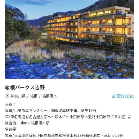
箱根パークス吉野
施設詳細
神奈川県
箱根
箱根湯本
東京：
電車/小田急ロマンスカー、箱根湯本駅下車、徒歩12分
車/東名高速を名古屋方面へ～厚木IC～小田原厚木道路小田原西ICで国道1号
線合流、3kmで箱根湯本駅
名古屋：
電車/東海道新幹線小田原駅乗換箱根登山線13分箱根湯本下車徒歩12分