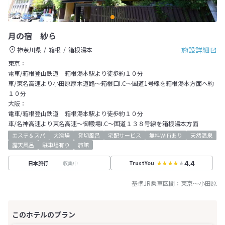
月の宿 紗ら
施設詳細
神奈川県
箱根
箱根湯本
東京：
電車/箱根登山鉄道 箱根湯本駅より徒歩約１０分
車/東名高速より小田原厚木道路～箱根口I.C～国道1号線を箱根湯本方面へ約
１０分
大阪：
電車/箱根登山鉄道 箱根湯本駅より徒歩約１０分
車/名神高速より東名高速～御殿場I.C～国道１３８号線を箱根湯本方面
エステ＆スパ
大浴場
貸切風呂
宅配サービス
無料WiFiあり
天然温泉
露天風呂
駐車場有り
旅館
4.4
収集中
日本旅行
TrustYou
基準JR乗車区間：
東京
～
小田原