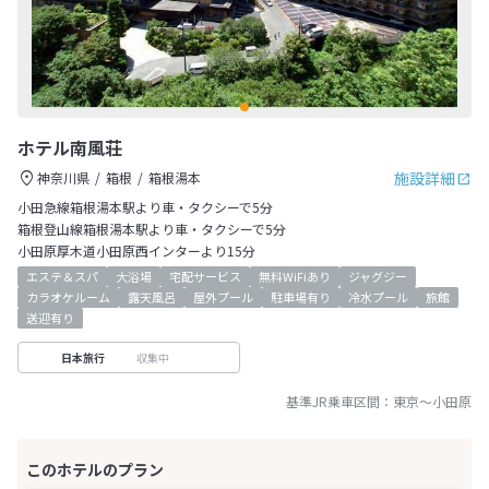
ホテル南風荘
施設詳細
神奈川県
箱根
箱根湯本
小田急線箱根湯本駅より車・タクシーで5分
箱根登山線箱根湯本駅より車・タクシーで5分
小田原厚木道小田原西インターより15分
エステ＆スパ
大浴場
宅配サービス
無料WiFiあり
ジャグジー
カラオケルーム
露天風呂
屋外プール
駐車場有り
冷水プール
旅館
送迎有り
収集中
日本旅行
基準JR乗車区間：
東京
～
小田原