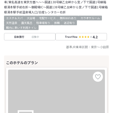
車/東名高速を東京方面へ～～国道138号線乙女峠から宮ノ下で国道1号線箱
根湯本駅手前右折～御殿場IC～国道138号線乙女峠から宮ノ下で国道1号線箱
根湯本駅手前温泉場入口/日産レンタカー右折
エステ＆スパ
大浴場
宅配サービス
無料WiFiあり
カラオケルーム
天然温泉
露天風呂
駐車場有り
旅館
送迎有り
館内に車いす利用トイレ
4.2
収集中
日本旅行
TrustYou
基準JR乗車区間：
東京
～
小田原