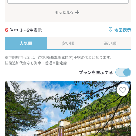
もっと見る
6
地図表示
件中
1～6件表示
人気順
安い順
高い順
※下記旅行代金は、往復JR(基準乗車区間)＋宿泊代金となります。
往復追加代金なし列車・普通車指定席
プランを表示する