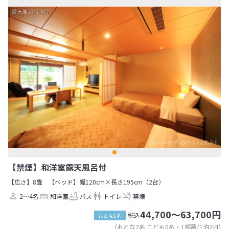
【禁煙】和洋室露天風呂付
【広さ】8畳
【ベッド】幅120cm×長さ195cm（2台）
2～4名
和洋室
バス
トイレ
禁煙
44,700～63,700円
税込
おとな1名
(おとな2名 こども0名・1部屋/1泊2日)