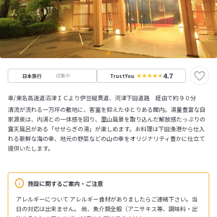
4.7
収集中
日本旅行
TrustYou
車/東名高速道沼津ＩＣより伊豆縦貫道、河津下田道路 経由で約９０分
清流が流れる一万坪の敷地に、客室を抑えたゆとりある館内。湯量豊富な自
家源泉は、内湯との一体感を図り、里山風景を取り込んだ解放感たっぷりの
露天風呂がある「せせらぎの湯」が楽しめます。お料理は下田漁港から仕入
れる新鮮な海の幸、地元の野菜などの山の幸をオリジナリティ豊かに仕立て
提供いたします。
施設に関するご案内・ご注意
アレルギーについて アレルギー食材がありましたらご連絡下さい。当
日の対応は出来ません。 尚、魚介類全般（アニサキス等、調味料・出