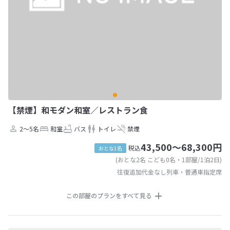
【禁煙】和モダン和室／レストラン食
2～5名
和室
バス
トイレ
禁煙
43,500～68,300円
税込
おとな1名
(おとな2名 こども0名・1部屋/1泊2日)
往復追加代金なし列車・普通車指定席
この部屋のプランをすべて見る