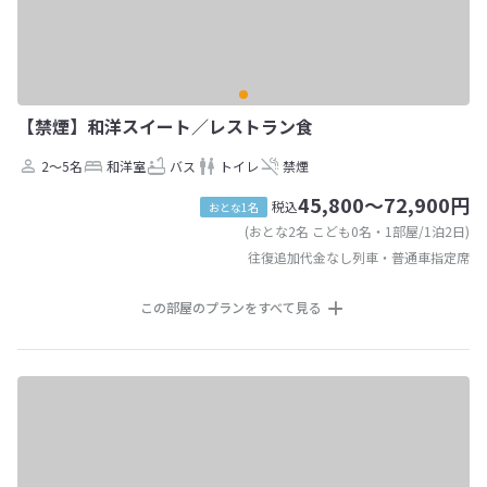
【禁煙】和洋スイート／レストラン食
2～5名
和洋室
バス
トイレ
禁煙
45,800～72,900円
税込
おとな1名
(おとな2名 こども0名・1部屋/1泊2日)
往復追加代金なし列車・普通車指定席
この部屋のプランをすべて見る