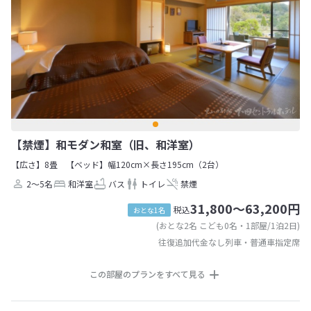
【禁煙】和モダン和室（旧、和洋室）
【広さ】8畳
【ベッド】幅120cm×長さ195cm（2台）
2～5名
和洋室
バス
トイレ
禁煙
31,800～63,200円
税込
おとな1名
(おとな2名 こども0名・1部屋/1泊2日)
往復追加代金なし列車・普通車指定席
この部屋のプランをすべて見る