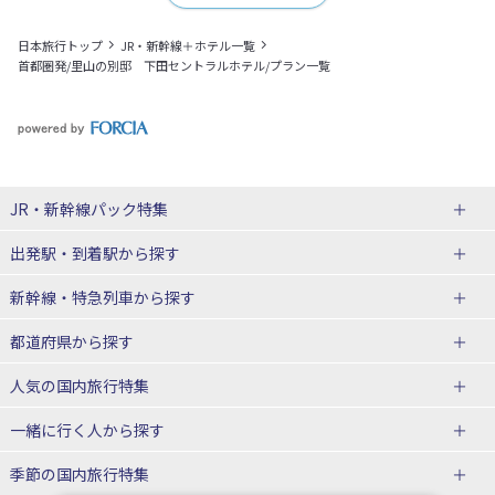
日本旅行トップ
JR・新幹線＋ホテル一覧
首都圏発/里山の別邸 下田セントラルホテル/プラン一覧
JR・新幹線パック
特集
出発駅・到着駅
から探す
JR・新幹線＋ホテルパック
日帰り JR・新幹線 パック
新幹線・特急列車
から探す
出張パック
秋田⇔東京 新幹線パック
山形⇔東京 新幹線パック
都道府県から探す
仙台→東京 新幹線パック
新潟→東京 新幹線パック
北海道新幹線 旅行
東北新幹線 旅行
人気の国内旅行特集
富山⇔東京 新幹線パック
東京→青森 新幹線パック
山形新幹線 旅行
秋田新幹線 旅行
一緒に行く人
から探す
東京→仙台 新幹線パック
東京 新幹線パック
東海道新幹線 旅行
北陸新幹線 旅行
北海道旅行・ツアー
東京ディズニーリゾート®への旅
ユニバーサル・スタジオ・ジャパ
ンへの旅
季節の国内旅行特集
東京→金沢 新幹線パック
東京→新潟 新幹線パック
上越新幹線 旅行
山陽新幹線 旅行
東北
一人旅 国内版
家族・子連れ旅行 国内版