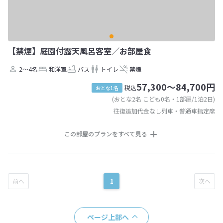
【禁煙】庭園付露天風呂客室／お部屋食
2～4名
和洋室
バス
トイレ
禁煙
57,300～84,700円
税込
おとな1名
(おとな2名 こども0名・1部屋/1泊2日)
往復追加代金なし列車・普通車指定席
この部屋のプランをすべて見る
1
ページ上部へ