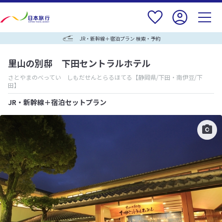
JR・新幹線＋宿泊プラン 検索・予約
里山の別邸 下田セントラルホテル
さとやまのべってい しもだせんとらるほてる
【静岡県/下田・南伊豆/下
田】
JR・新幹線＋宿泊セットプラン