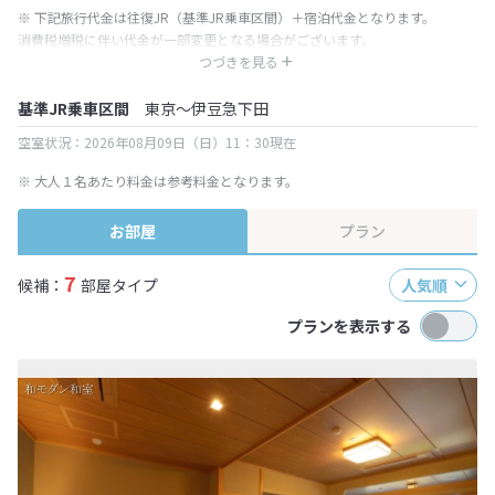
※ 下記旅行代金は往復JR（基準JR乗車区間）＋宿泊代金となります。
消費税増税に伴い代金が一部変更となる場合がございます。
※ 表示されている旅行代金・プラン内容は一定時間ごとに更新されます。最
つづきを見る
終確認画面でご確認ください。
基準JR乗車区間
東京～伊豆急下田
空室状況：2026年08月09日（日）11：30現在
※ 大人１名あたり料金は参考料金となります。
お部屋
プラン
7
候補：
部屋タイプ
人気順
プランを表示する