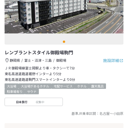
レンブラントスタイル御殿場駒門
施設詳細
静岡県
富士・沼津・三島
御殿場
ＪＲ御殿場線富士岡駅より車・タクシーで7分
東名高速道路道裾野インターより5分
東名高速道路道駒門スマートインターより0分
大浴場
大浴場があるホテル
宅配サービス
ホテル
露天風呂
駐車場有り
サウナ
収集中
日本旅行
基準JR乗車区間：
名古屋
～
小田原