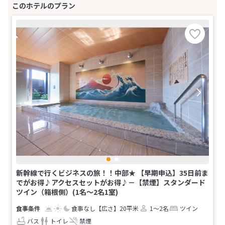
新幹線で行くビジネスの旅！！中部★ 【早期申込】35日前ま
でがお得♪アクセスセットがお得♪－【禁煙】スタンダード
ツイン（箱根側）(1名～2名1室)
食事なし
【広さ】20平米
1～2名
ツイン
バス
トイレ
禁煙