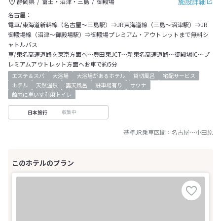
施設詳細
静岡県
富士・沼津・三島
御殿場
名古屋：
電車/東海道新幹線（名古屋～三島駅）⇒JR東海道線（三島～沼津駅）⇒JR
御殿場線（沼津～御殿場駅）⇒御殿場プレミアム・アウトレットまで無料シ
ャトルバス
車/東名高速道路を東京方面へ～豊田東JCT～新東名高速道路～御殿場IC～プ
レミアムアウトレット方面へお車で約5分
エステ＆スパ
大浴場
大浴場があるホテル
貸切風呂
宅配サービス
ホテル
天然温泉
露天風呂
駐車場有り
サウナ
館内に車いす利用トイレ
収集中
日本旅行
基準JR乗車区間：
名古屋
～
小田原