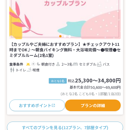
【カップルやご夫婦におすすめプラン】★チェックアウト11
時までOK♪〜朝食バイキング無料・大浴場完備〜●喫煙●セ
ミダブルルーム(2名1室)
朝食付き
2～3名
セミダブル
バス
トイレ
喫煙
25,300～34,800円
税込
おとな1名
基本代金合計
50,600〜69,600
円
(おとな2名 こども0名・1部屋/1泊2日)
おすすめポイント
プランの詳細
すべてのプランを見る
(12プラン、7部屋タイプ)