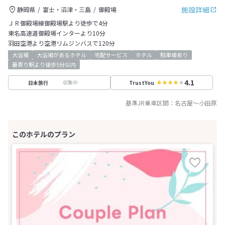
施設詳細
静岡県
富士・沼津・三島
御殿場
ＪＲ御殿場線御殿場駅より徒歩で4分
東名高速道御殿場インターより10分
羽田空港より空港リムジンバスで120分
大浴場
大浴場があるホテル
宅配サービス
ホテル
駐車場有り
最寄り駅より徒歩5分以内
4.1
収集中
日本旅行
TrustYou
基準JR乗車区間：
名古屋
～
小田原