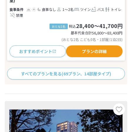
室)
食事なし
1～2名
ツイン
バス
トイレ
禁煙
28,400～41,700円
税込
おとな1名
基本代金合計
56,800〜83,400
円
(おとな2名 こども0名・1部屋/1泊2日)
おすすめポイント
プランの詳細
すべてのプランを見る
(69プラン、14部屋タイプ)