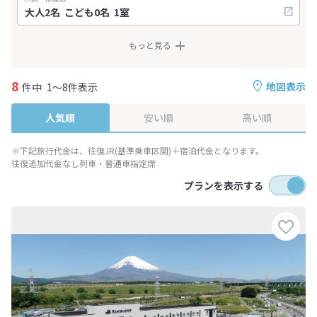
もっと見る
8
地図表示
件中
1～8件表示
人気順
安い順
高い順
※下記旅行代金は、往復JR(基準乗車区間)＋宿泊代金となります。
往復追加代金なし列車・普通車指定席
プランを表示する