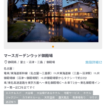
マースガーデンウッド御殿場
施設詳細
静岡県
富士・沼津・三島
御殿場
名古屋：
電車/東海道新幹線（名古屋～三島駅）⇒JR東海道線（三島～沼津駅）⇒JR
御殿場線（沼津～御殿場駅）⇒JR御殿場駅からタクシーで約10分
車/東名高速道路を東京方面へ～東名御殿場IC～お車で1分～東名御殿場イン
ター第一出口を出てすぐ
エステ＆スパ
大浴場
大浴場があるホテル
宅配サービス
ホテル
ジャグジー
カラオケルーム
天然温泉
露天風呂
駐車場有り
サウナ
送迎有り