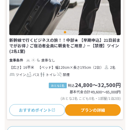
新幹線で行くビジネスの旅！！中部★ 【早期申込】21日前ま
でがお得♪ご宿泊者全員に朝食をご用意♪－【禁煙】ツイン
(2名1室)
食事なし
【広さ】16平米
【ベッド】幅120cm×長さ195cm（2台）
2名
ツイン
バス
トイレ
禁煙
24,800～32,500円
税込
おとな1名
基本代金合計
49,600〜65,000
円
(おとな2名 こども0名・1部屋/1泊2日)
おすすめポイント
プランの詳細