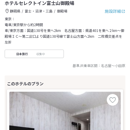
ホテルセレクトイン富士山御殿場
施設詳細
静岡県
富士・沼津・三島
御殿場
東京：
電車/東京駅から約2時間
車/東京方面：国道138号を東へ2km 名古屋方面：県道401を東へ２km～御
殿場ＩＣ～第二出口より国道138号線で富士山方面へ2km 二枚橋交差点を
左折
収集中
日本旅行
基準JR乗車区間：
名古屋
～
小田原