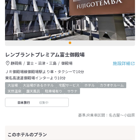
レンブラントプレミアム富士御殿場
施設詳細
静岡県
富士・沼津・三島
御殿場
ＪＲ御殿場線御殿場駅より車・タクシーで10分
東名高速道御殿場インターより10分
大浴場
大浴場があるホテル
宅配サービス
ホテル
カラオケルーム
天然温泉
露天風呂
駐車場有り
サウナ
収集中
日本旅行
基準JR乗車区間：
名古屋
～
小田原