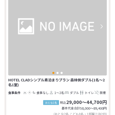
HOTEL CLADシンプル素泊まりプラン 森林側ダブル(1名～2
名1室)
食事なし
1～2名
ダブル
トイレ
禁煙
29,000～44,700円
税込
おとな1名
基本代金合計
58,000〜89,400
円
(おとな2名 こども0名・1部屋/1泊2日)