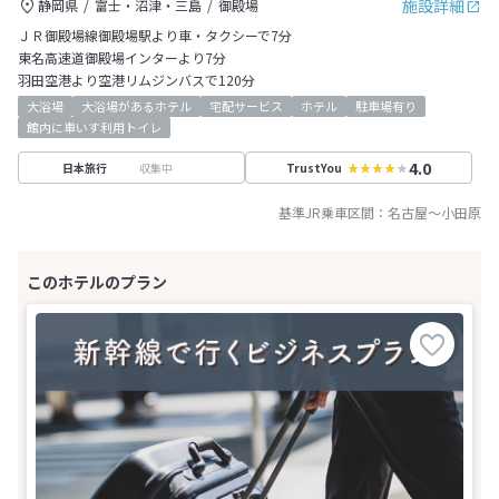
施設詳細
静岡県
富士・沼津・三島
御殿場
ＪＲ御殿場線御殿場駅より車・タクシーで7分
東名高速道御殿場インターより7分
羽田空港より空港リムジンバスで120分
大浴場
大浴場があるホテル
宅配サービス
ホテル
駐車場有り
館内に車いす利用トイレ
4.0
収集中
日本旅行
TrustYou
基準JR乗車区間：
名古屋
～
小田原