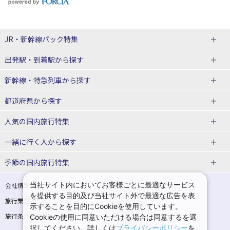
JR・新幹線パック
特集
出発駅・到着駅
から探す
JR・新幹線＋ホテルパック
日帰り JR・新幹線 パック
新幹線・特急列車
から探す
出張パック
秋田⇔東京 新幹線パック
山形⇔東京 新幹線パック
都道府県から探す
仙台→東京 新幹線パック
新潟→東京 新幹線パック
北海道新幹線 旅行
東北新幹線 旅行
人気の国内旅行特集
富山⇔東京 新幹線パック
東京→青森 新幹線パック
山形新幹線 旅行
秋田新幹線 旅行
一緒に行く人
から探す
東京→仙台 新幹線パック
東京 新幹線パック
東海道新幹線 旅行
北陸新幹線 旅行
北海道旅行・ツアー
東京ディズニーリゾート®への旅
ユニバーサル・スタジオ・ジャパ
ンへの旅
季節の国内旅行特集
東京→金沢 新幹線パック
東京→新潟 新幹線パック
上越新幹線 旅行
山陽新幹線 旅行
東北
一人旅 国内版
家族・子連れ旅行 国内版
温泉旅行
日帰り旅行
東京⇔軽井沢 新幹線パック
東京→長野 新幹線パック
九州新幹線 旅行
西九州新幹線 旅行
青森旅行・ツアー
岩手旅行・ツアー
カップル・夫婦旅行 国内版
女子旅 国内版
桜・お花見特集
ゴールデンウィーク（GW）の国内
当社サイト内においてお客様ごとに最適なサービス
会社情報
プライバシーポリシー
旅行
を提供する目的及び当社サイト外で最適な広告を表
旅行業登録票・約款
規約集
東京→名古屋 新幹線パック
東京→京都 新幹線パック
特急サンダーバード 旅行
宮城旅行・ツアー
秋田旅行・ツアー
卒業旅行・学生旅行 国内版
示することを目的にCookieを使用しています。
夏休み・お盆の国内旅行
7月の国内旅行
旅行条件書
商標について
Cookieの使用に同意いただける場合は同意するを選
東京→大阪（新大阪） 新幹線パッ
東京→神戸（新神戸） 新幹線パッ
山形旅行・ツアー
福島旅行・ツアー
択してください。詳しくは
プライバシーポリシー
を