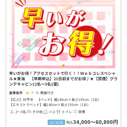
早いがお得！アクセスセットで行く！！Ｗｅｂコレスペシャ
ル★東海 【早期申込】21日前までがお得♪★【禁煙】グラ
ンデキャビン(2名～3名1室)
朝食付き
【広さ】45平米
【ベッド】幅140cm×長さ195cm（2台）
【エキストラベッド】幅140cm×長さ195cm（1台）
2～3名
その他
バス
トイレ
禁煙
34,000～60,800円
税込
おとな1名