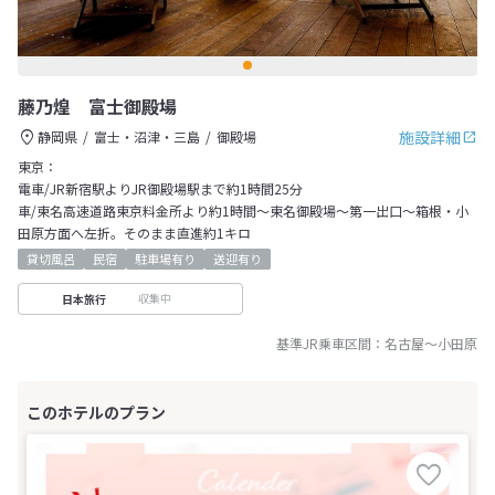
藤乃煌 富士御殿場
施設詳細
静岡県
富士・沼津・三島
御殿場
東京：
電車/JR新宿駅よりJR御殿場駅まで約1時間25分
車/東名高速道路東京料金所より約1時間～東名御殿場～第一出口～箱根・小
田原方面へ左折。そのまま直進約1キロ
貸切風呂
民宿
駐車場有り
送迎有り
収集中
日本旅行
基準JR乗車区間：
名古屋
～
小田原