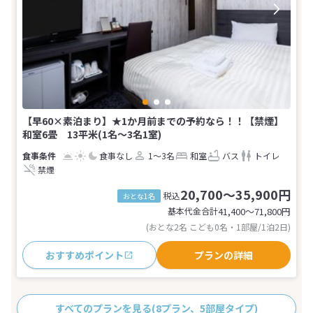
【早60×素泊まり】★1か月前までの予約なら！！【禁煙】
和室6畳 13平米(1名～3名1室)
食事なし
1～3名
和室
バス
トイレ
禁煙
20,700～35,900円
税込
おとな1名
基本代金合計
41,400〜71,800
円
(おとな2名 こども0名・1部屋/1泊2日)
おすすめポイント
プランの詳細
すべてのプランを見る
(8プラン、5部屋タイプ)