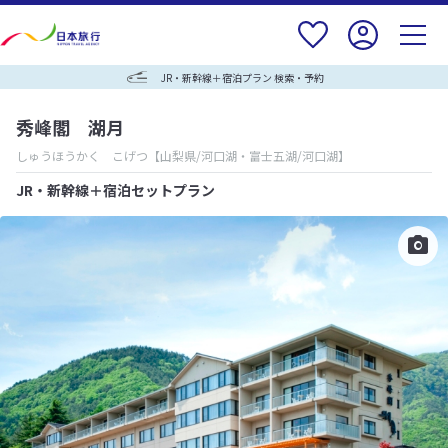
JR・新幹線＋宿泊プラン 検索・予約
秀峰閣 湖月
しゅうほうかく こげつ
【山梨県/河口湖・富士五湖/河口湖】
JR・新幹線＋宿泊セットプラン