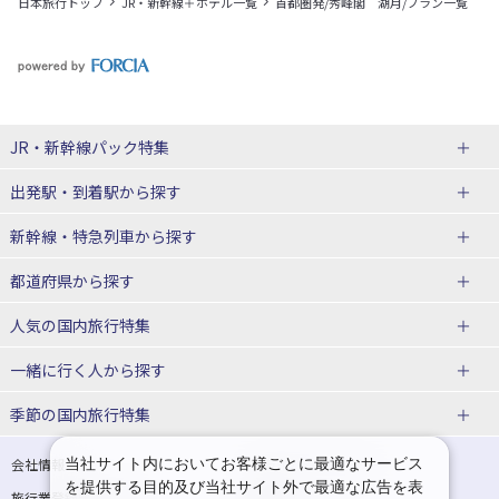
日本旅行トップ
JR・新幹線＋ホテル一覧
首都圏発/秀峰閣 湖月/プラン一覧
JR・新幹線パック
特集
出発駅・到着駅
から探す
JR・新幹線＋ホテルパック
日帰り JR・新幹線 パック
新幹線・特急列車
から探す
出張パック
秋田⇔東京 新幹線パック
山形⇔東京 新幹線パック
都道府県から探す
仙台→東京 新幹線パック
新潟→東京 新幹線パック
北海道新幹線 旅行
東北新幹線 旅行
人気の国内旅行特集
富山⇔東京 新幹線パック
東京→青森 新幹線パック
山形新幹線 旅行
秋田新幹線 旅行
一緒に行く人
から探す
東京→仙台 新幹線パック
東京 新幹線パック
東海道新幹線 旅行
北陸新幹線 旅行
北海道旅行・ツアー
東京ディズニーリゾート®への旅
ユニバーサル・スタジオ・ジャパ
ンへの旅
季節の国内旅行特集
東京→金沢 新幹線パック
東京→新潟 新幹線パック
上越新幹線 旅行
山陽新幹線 旅行
東北
一人旅 国内版
家族・子連れ旅行 国内版
温泉旅行
日帰り旅行
東京⇔軽井沢 新幹線パック
東京→長野 新幹線パック
九州新幹線 旅行
西九州新幹線 旅行
青森旅行・ツアー
岩手旅行・ツアー
カップル・夫婦旅行 国内版
女子旅 国内版
桜・お花見特集
ゴールデンウィーク（GW）の国内
当社サイト内においてお客様ごとに最適なサービス
会社情報
プライバシーポリシー
旅行
を提供する目的及び当社サイト外で最適な広告を表
旅行業登録票・約款
規約集