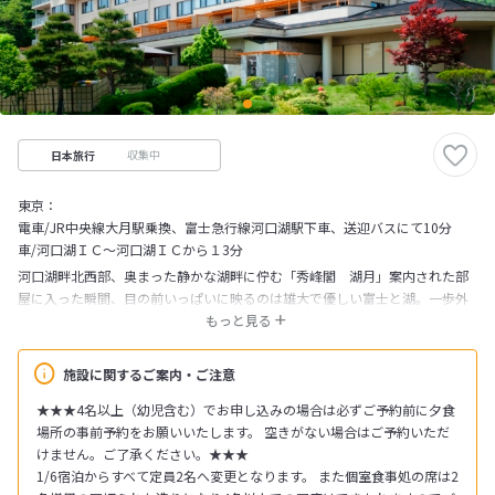
収集中
日本旅行
東京：
電車/JR中央線大月駅乗換、富士急行線河口湖駅下車、送迎バスにて10分
車/河口湖ＩＣ～河口湖ＩＣから１3分
河口湖畔北西部、奥まった静かな湖畔に佇む「秀峰閣 湖月」案内された部
屋に入った瞬間、目の前いっぱいに映るのは雄大で優しい富士と湖。一歩外
に出るとそこはプライベートビーチ。「遊と地」を楽しんだ後は、天然温泉
もっと見る
の露天風呂で富士山と湖を見ながら、心とからだのリフレッシュ。そして味
の贅沢。料理長ご自慢の季節の味をご堪能下さい。「なぜか心が安らぐ」そ
施設に関するご案内・ご注意
んな空間を何よりも大切に考えます。
★★★4名以上（幼児含む）でお申し込みの場合は必ずご予約前に夕食
場所の事前予約をお願いいたします。 空きがない場合はご予約いただ
けません。ご了承ください。★★★
1/6宿泊からすべて定員2名へ変更となります。 また個室食事処の席は2