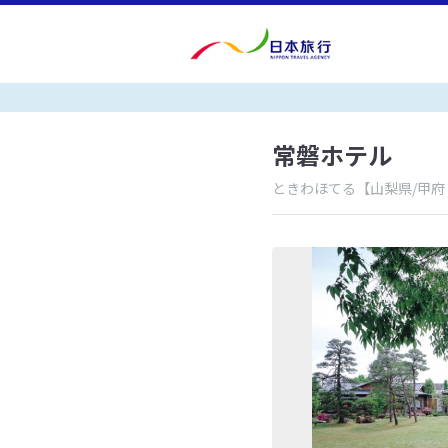
常磐ホテル
ときわほてる
【山梨県/甲府