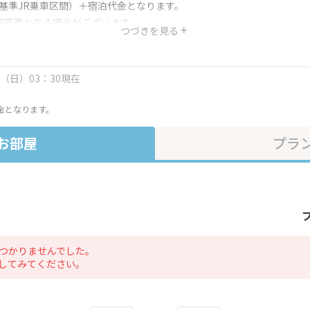
（基準JR乗車区間）＋宿泊代金となります。
部変更となる場合がございます。
つづきを見る
金・プラン内容は一定時間ごとに更新されます。最終確認画面でご確認く
日（日）03：30現在
金となります。
お部屋
プラ
つかりませんでした。
してみてください。