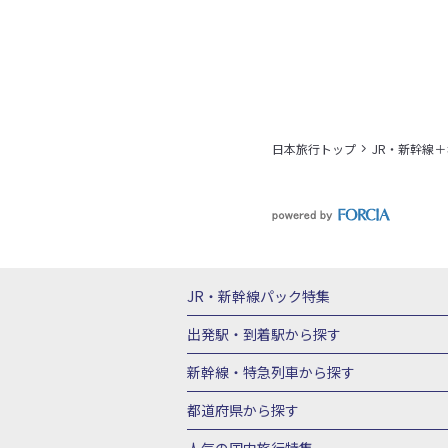
日本旅行トップ
JR・新幹線
JR・新幹線パック
特集
JR・新幹線＋ホテルパック
日帰り JR
出発駅・到着駅
から探す
秋田⇔東京 新幹線パック
山形⇔東京 
新幹線・特急列車
から探す
富山⇔東京 新幹線パック
東京→青森 
北海道新幹線 旅行
東北新幹線 旅行
都道府県から探す
東京→新潟 新幹線パック
東京⇔軽井沢
上越新幹線 旅行
山陽新幹線 旅行
九
北海道旅行・ツアー
東北
青