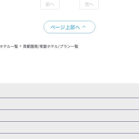
ページ上部へ
＋ホテル一覧
首都圏発/常磐ホテル/プラン一覧
・新幹線 パック
出張パック
新幹線パック
仙台→東京 新幹線パック
新潟→東京 新幹線パック
新幹線パック
東京→仙台 新幹線パック
東京 新幹線パック
東京→
山形新幹線 旅行
秋田新幹線 旅行
東海道新幹線 旅行
北陸新幹線 
 新幹線パック
東京→長野 新幹線パック
東京→名古屋 新幹線パッ
州新幹線 旅行
西九州新幹線 旅行
特急サンダーバード 旅行
森旅行・ツアー
岩手旅行・ツアー
宮城旅行・ツアー
秋田旅行・