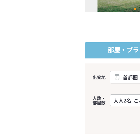
部屋・プラ
出発地
人数・
部屋数