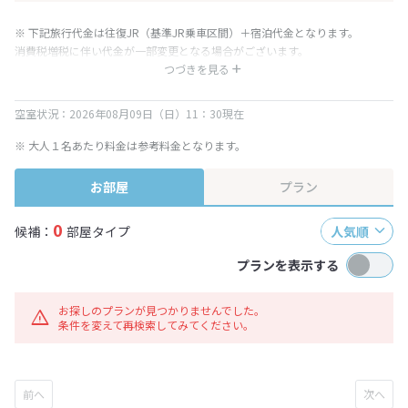
※ 下記旅行代金は往復JR（基準JR乗車区間）＋宿泊代金となります。
消費税増税に伴い代金が一部変更となる場合がございます。
※ 表示されている旅行代金・プラン内容は一定時間ごとに更新されます。最
つづきを見る
終確認画面でご確認ください。
空室状況：2026年08月09日（日）11：30現在
※ 大人１名あたり料金は参考料金となります。
お部屋
プラン
0
候補：
部屋タイプ
人気順
プランを表示する
お探しのプランが見つかりませんでした。
条件を変えて再検索してみてください。