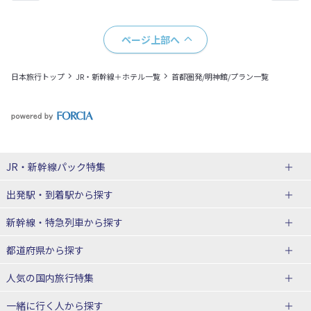
ページ上部へ
日本旅行トップ
JR・新幹線＋ホテル一覧
首都圏発/明神館/プラン一覧
JR・新幹線パック
特集
出発駅・到着駅
から探す
JR・新幹線＋ホテルパック
日帰り JR・新幹線 パック
新幹線・特急列車
から探す
出張パック
秋田⇔東京 新幹線パック
山形⇔東京 新幹線パック
都道府県から探す
仙台→東京 新幹線パック
新潟→東京 新幹線パック
北海道新幹線 旅行
東北新幹線 旅行
人気の国内旅行特集
富山⇔東京 新幹線パック
東京→青森 新幹線パック
山形新幹線 旅行
秋田新幹線 旅行
一緒に行く人
から探す
東京→仙台 新幹線パック
東京 新幹線パック
東海道新幹線 旅行
北陸新幹線 旅行
北海道旅行・ツアー
東京ディズニーリゾート®への旅
ユニバーサル・スタジオ・ジャパ