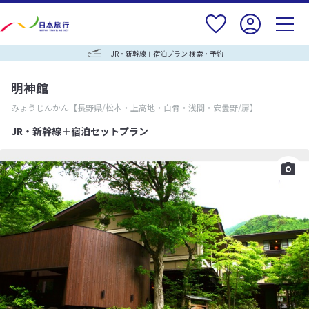
JR・新幹線＋宿泊プラン 検索・予約
明神館
みょうじんかん
【長野県/松本・上高地・白骨・浅間・安曇野/扉】
JR・新幹線＋宿泊セットプラン