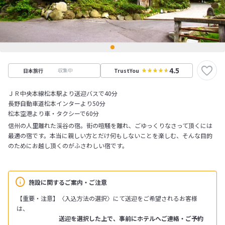
4.5
収集中
日本旅行
TrustYou
ＪＲ中央本線松本駅より送迎バスで40分
長野自動車道松本インターより50分
松本空港より車・タクシーで60分
信州の人里離れた渓谷の宿。街の喧騒を離れ、ごゆっくりなさって頂くには
最適の宿です。本当に親しい方とだけ何もしないことを楽しむ、そんな目的
のためにお越し頂くのがふさわしい宿です。
施設に関するご案内・ご注意
【重要・注意】〈入込方法の選択〉にて送迎をご希望されるお客様
は、
送迎を選択した上で、事前にホテルへご連絡・ご予約