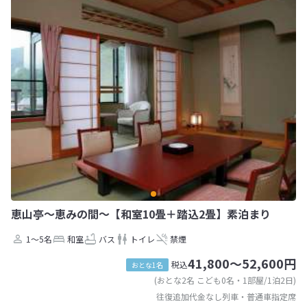
恵山亭〜恵みの間〜【和室10畳＋踏込2畳】素泊まり
1～5名
和室
バス
トイレ
禁煙
41,800～52,600円
税込
おとな1名
(おとな2名 こども0名・1部屋/1泊2日)
往復追加代金なし列車・普通車指定席