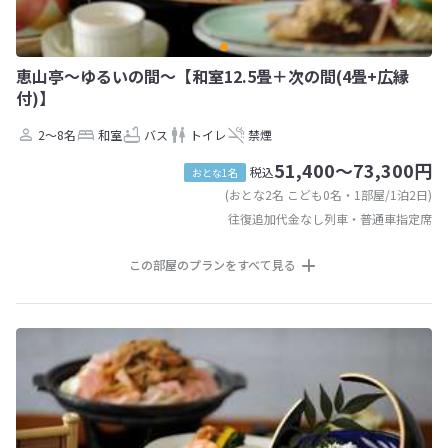
恵山亭〜ゆるいの間〜【和室12.5畳＋次の間(4畳+広縁
付)】
2～8名
和室
バス
トイレ
禁煙
51,400～73,300円
税込
おとな1名
(おとな2名 こども0名・1部屋/1泊2日)
往復追加代金なし列車・普通車指定席
この部屋のプランをすべて見る