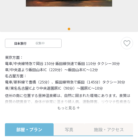
収集中
日本旅行
東京方面：
電車/中央線特急で岡谷 150分 飯田線快速で飯田 110分 タクシー30分
車/中央道より飯田山本IC（220分）～飯田山本IC～12分
名古屋方面：
電車/新幹線で豊橋（25分）、飯田線特急で飯田（145分）タクシー30分
車/東名名古屋ICより中央道園原IC（90分）～園原IC～10分
信州の南に位置する昼神温泉郷は、自然に囲まれた環境にあります。泉質は
良質の硫黄泉で、身体が非常に温まり婦人病、運動障害、リウマチ性疾患な
どに効果があります。 ご利用いただいたお客様にはユルイの宿の意味の通り
もっと見る
ごゆっくりお過ごしいただけます様、心のこもった対応を心掛けておりま
す。当館自慢の露天風呂、郷土色豊かな会席料理で心ゆくまでお楽しみ下さ
い。
部屋・プラン
写真
施設・アクセス