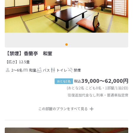
【禁煙】香蘭亭 和室
【広さ】12.5畳
2～6名
和室
バス
トイレ
禁煙
39,000～62,000円
税込
おとな1名
(おとな2名 こども0名・1部屋/1泊2日)
往復追加代金なし列車・普通車指定席
この部屋のプランをすべて見る