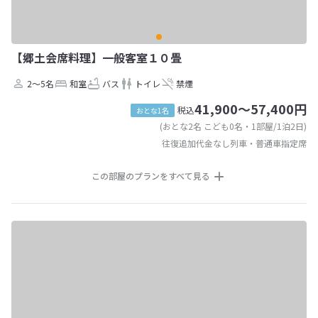
【郷土会席料理】一般客室１０畳
2～5名
和室
バス
トイレ
禁煙
41,900～57,400円
税込
おとな1名
(おとな2名 こども0名・1部屋/1泊2日)
往復追加代金なし列車・普通車指定席
この部屋のプランをすべて見る