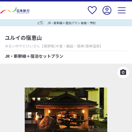
JR・新幹線＋宿泊プラン 検索・予約
ユルイの宿恵山
ゆるいのやどけいざん
【長野県/木曽・飯田・昼神/昼神温泉】
JR・新幹線＋宿泊セットプラン