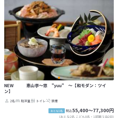
NEW 恵山亭〜悠 "yuu" 〜【和モダン：ツイ
ン】
2名
和洋室
トイレ
禁煙
55,400～77,300円
税込
おとな1名
(おとな2名 こども0名・1部屋/1泊2日)