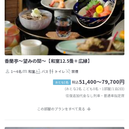
香蘭亭〜望みの間〜【和室12.5畳＋広縁】
1～6名
和室
バス
トイレ
禁煙
51,400～79,700円
税込
おとな1名
(おとな2名 こども0名・1部屋/1泊2日)
往復追加代金なし列車・普通車指定席
この部屋のプランをすべて見る