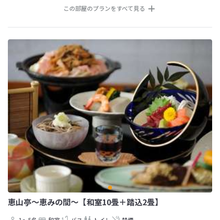
この部屋のプランをすべて見る
恵山亭〜恵みの間〜【和室10畳＋踏込2畳】
1～5名
和室
バス
トイレ
禁煙