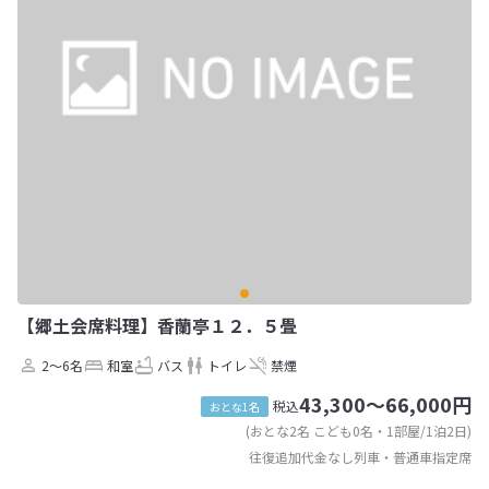
【郷土会席料理】香蘭亭１２．５畳
2～6名
和室
バス
トイレ
禁煙
43,300～66,000円
税込
おとな1名
(おとな2名 こども0名・1部屋/1泊2日)
往復追加代金なし列車・普通車指定席