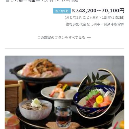
48,200～70,100円
税込
おとな1名
(おとな2名 こども0名・1部屋/1泊2日)
往復追加代金なし列車・普通車指定席
この部屋のプランをすべて見る