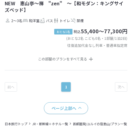
NEW 恵山亭〜禅 "zen" 〜【和モダン：キングサイ
ズベッド】
2～3名
和洋室
バス
トイレ
禁煙
55,400～77,300円
税込
おとな1名
(おとな2名 こども0名・1部屋/1泊2日)
往復追加代金なし列車・普通車指定席
この部屋のプランをすべて見る
1
ページ上部へ
日本旅行トップ
JR・新幹線＋ホテル一覧
首都圏発/ユルイの宿恵山/プラン一覧