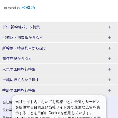
JR・新幹線パック
特集
出発駅・到着駅
から探す
JR・新幹線＋ホテルパック
日帰り JR・新幹線 パック
新幹線・特急列車
から探す
出張パック
秋田⇔東京 新幹線パック
山形⇔東京 新幹線パック
都道府県から探す
仙台→東京 新幹線パック
新潟→東京 新幹線パック
北海道新幹線 旅行
東北新幹線 旅行
人気の国内旅行特集
富山⇔東京 新幹線パック
東京→青森 新幹線パック
山形新幹線 旅行
秋田新幹線 旅行
一緒に行く人
から探す
東京→仙台 新幹線パック
東京 新幹線パック
東海道新幹線 旅行
北陸新幹線 旅行
北海道旅行・ツアー
東京ディズニーリゾート®への旅
ユニバーサル・スタジオ・ジャパ
ンへの旅
季節の国内旅行特集
東京→金沢 新幹線パック
東京→新潟 新幹線パック
上越新幹線 旅行
山陽新幹線 旅行
東北
一人旅 国内版
家族・子連れ旅行 国内版
温泉旅行
日帰り旅行
東京⇔軽井沢 新幹線パック
東京→長野 新幹線パック
九州新幹線 旅行
西九州新幹線 旅行
青森旅行・ツアー
岩手旅行・ツアー
カップル・夫婦旅行 国内版
女子旅 国内版
桜・お花見特集
ゴールデンウィーク（GW）の国内
当社サイト内においてお客様ごとに最適なサービス
会社情報
プライバシーポリシー
旅行
を提供する目的及び当社サイト外で最適な広告を表
旅行業登録票・約款
規約集
東京→名古屋 新幹線パック
東京→京都 新幹線パック
特急サンダーバード 旅行
宮城旅行・ツアー
秋田旅行・ツアー
卒業旅行・学生旅行 国内版
示することを目的にCookieを使用しています。
夏休み・お盆の国内旅行
7月の国内旅行
旅行条件書
商標について