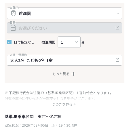
出発地
日程
日付指定なし
宿泊期間
泊
人数・部屋数
もっと見る
※ 下記旅行代金は往復JR（基準JR乗車区間）＋宿泊代金となります。
消費税増税に伴い代金が一部変更となる場合がございます。
※ 表示されている旅行代金・プラン内容は一定時間ごとに更新されます。最
つづきを見る
終確認画面でご確認ください。
基準JR乗車区間
東京～名古屋
空室状況：2026年08月05日（水）19：30現在