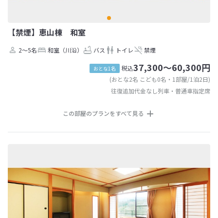
【禁煙】恵山棟 和室
2～5名
和室（川沿）
バス
トイレ
禁煙
37,300～60,300円
税込
おとな1名
(おとな2名 こども0名・1部屋/1泊2日)
往復追加代金なし列車・普通車指定席
この部屋のプランをすべて見る