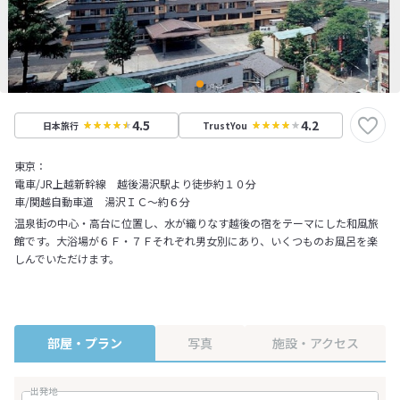
4.5
4.2
日本旅行
TrustYou
東京：
電車/JR上越新幹線 越後湯沢駅より徒歩約１０分
車/関越自動車道 湯沢ＩＣ～約６分
温泉街の中心・高台に位置し、水が織りなす越後の宿をテーマにした和風旅
館です。大浴場が６Ｆ・７Ｆそれぞれ男女別にあり、いくつものお風呂を楽
しんでいただけます。
部屋・プラン
写真
施設・アクセス
出発地