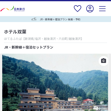
JR・新幹線＋宿泊プラン 検索・予約
ホテル双葉
ほてるふたば
【新潟県/塩沢・越後湯沢・六日町/越後湯沢】
JR・新幹線＋宿泊セットプラン