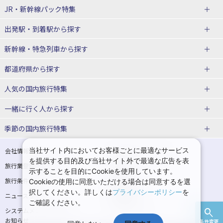
JR・新幹線パック
特集
出発駅・到着駅
から探す
JR・新幹線＋ホテルパック
日帰り JR・新幹線 パック
新幹線・特急列車
から探す
出張パック
秋田⇔東京 新幹線パック
山形⇔東京 新幹線パック
都道府県から探す
仙台→東京 新幹線パック
新潟→東京 新幹線パック
北海道新幹線 旅行
東北新幹線 旅行
人気の国内旅行特集
富山⇔東京 新幹線パック
東京→青森 新幹線パック
山形新幹線 旅行
秋田新幹線 旅行
一緒に行く人
から探す
東京→仙台 新幹線パック
東京 新幹線パック
東海道新幹線 旅行
北陸新幹線 旅行
北海道旅行・ツアー
東京ディズニーリゾート®への旅
ユニバーサル・スタジオ・ジャパ
ンへの旅
季節の国内旅行特集
東京→金沢 新幹線パック
東京→新潟 新幹線パック
上越新幹線 旅行
山陽新幹線 旅行
東北
一人旅 国内版
家族・子連れ旅行 国内版
温泉旅行
日帰り旅行
東京⇔軽井沢 新幹線パック
東京→長野 新幹線パック
九州新幹線 旅行
西九州新幹線 旅行
青森旅行・ツアー
岩手旅行・ツアー
カップル・夫婦旅行 国内版
女子旅 国内版
桜・お花見特集
ゴールデンウィーク（GW）の国内
当社サイト内においてお客様ごとに最適なサービス
会社情報
プライバシーポリシー
旅行
を提供する目的及び当社サイト外で最適な広告を表
旅行業登録票・約款
規約集
東京→名古屋 新幹線パック
東京→京都 新幹線パック
特急サンダーバード 旅行
宮城旅行・ツアー
秋田旅行・ツアー
卒業旅行・学生旅行 国内版
示することを目的にCookieを使用しています。
夏休み・お盆の国内旅行
7月の国内旅行
旅行条件書
商標について
Cookieの使用に同意いただける場合は同意するを選
東京→大阪（新大阪） 新幹線パッ
東京→神戸（新神戸） 新幹線パッ
山形旅行・ツアー
福島旅行・ツアー
択してください。詳しくは
プライバシーポリシー
を
ニュースリリース
採用情報
ク
ク
8月の国内旅行
9月の国内旅行
ご確認ください。
関東
システムメンテナンスの
サイトマップ
東京→岡山 新幹線パック
東京→広島 新幹線パック
10月の国内旅行
11月の国内旅行
お知らせ
条件変更