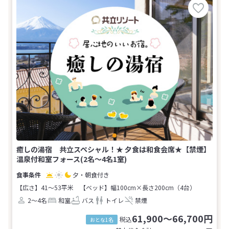
癒しの湯宿 共立スペシャル！★ 夕食は和食会席★【禁煙】
温泉付和室フォース(2名～4名1室)
夕・朝食付き
【広さ】41～53平米
【ベッド】幅100cm×長さ200cm（4台）
2～4名
和室
バス
トイレ
禁煙
61,900～66,700円
税込
おとな1名