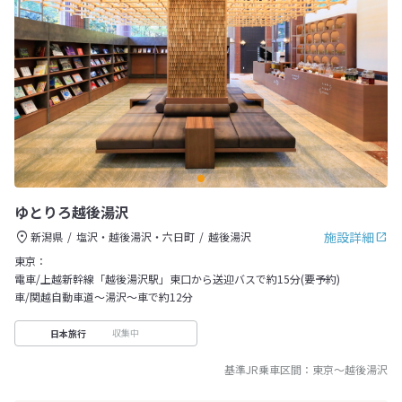
ゆとりろ越後湯沢
施設詳細
新潟県
塩沢・越後湯沢・六日町
越後湯沢
東京：
電車/上越新幹線「越後湯沢駅」東口から送迎バスで約15分(要予約)
車/関越自動車道～湯沢～車で約12分
収集中
日本旅行
基準JR乗車区間：
東京
～
越後湯沢