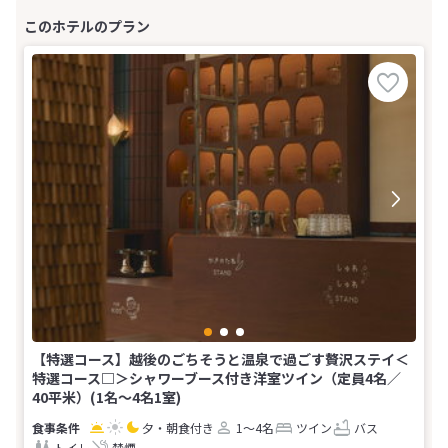
【特選コース】越後のごちそうと温泉で過ごす贅沢ステイ＜
特選コース□＞シャワーブース付き洋室ツイン（定員4名／
40平米）(1名～4名1室)
夕・朝食付き
1～4名
ツイン
バス
トイレ
禁煙