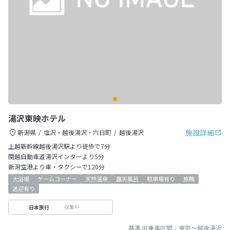
湯沢東映ホテル
施設詳細
新潟県
塩沢・越後湯沢・六日町
越後湯沢
上越新幹線越後湯沢駅より徒歩で7分
関越自動車道湯沢インターより5分
新潟空港より車・タクシーで120分
大浴場
ゲームコーナー
天然温泉
露天風呂
駐車場有り
旅館
送迎有り
収集中
日本旅行
基準JR乗車区間：
東京
～
越後湯沢