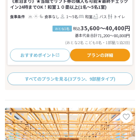
《素泊まり》★当館でリフト券の購入も可能★最終チェック
イン24時までOK！和室１０畳以上(1名～5名1室)
食事なし
1～5名
和室
バス
トイレ
35,600～40,400円
税込
おとな1名
基本代金合計
71,200〜80,800
円
(おとな2名 こども0名・1部屋/1泊2日)
おすすめポイント
プランの詳細
すべてのプランを見る
(3プラン、9部屋タイプ)