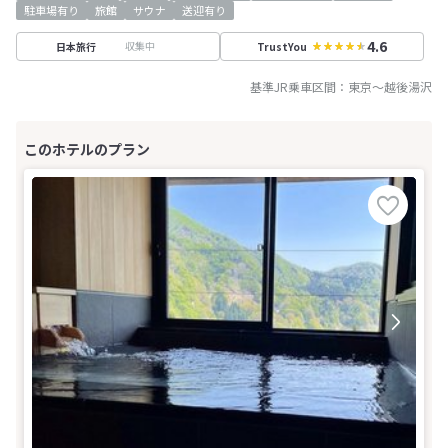
駐車場有り
旅館
サウナ
送迎有り
4.6
収集中
日本旅行
TrustYou
基準JR乗車区間：
東京
～
越後湯沢