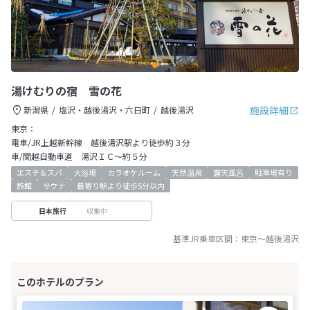
湯けむりの宿 雪の花
施設詳細
新潟県
塩沢・越後湯沢・六日町
越後湯沢
東京：
電車/JR上越新幹線 越後湯沢駅より徒歩約３分
車/関越自動車道 湯沢ＩＣ～約５分
エステ＆スパ
大浴場
カラオケルーム
天然温泉
露天風呂
駐車場有り
旅館
サウナ
最寄り駅より徒歩5分以内
収集中
日本旅行
基準JR乗車区間：
東京
～
越後湯沢