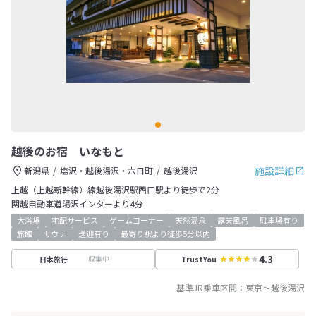
越後のお宿 いなもと
施設詳細
新潟県
塩沢・越後湯沢・六日町
越後湯沢
上越（上越新幹線）線越後湯沢駅西口駅より徒歩で2分
関越自動車道湯沢インターより4分
大浴場
宅配サービス
ゲームコーナー
天然温泉
露天風呂
駐車場有り
旅館
サウナ
送迎有り
最寄り駅より徒歩5分以内
4.3
収集中
日本旅行
TrustYou
基準JR乗車区間：
東京
～
越後湯沢