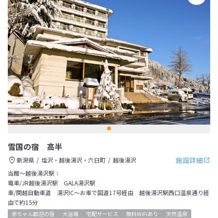
雪国の宿 高半
施設詳細
新潟県
塩沢・越後湯沢・六日町
越後湯沢
当館～越後湯沢駅：
電車/JR越後湯沢駅 GALA湯沢駅
車/関越自動車道 湯沢IC～お車で国道17号経由 越後湯沢駅西口温泉通り経
由で約15分
赤ちゃん歓迎の宿
大浴場
宅配サービス
無料WiFiあり
天然温泉