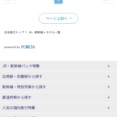
ページ上部へ
日本旅行トップ
JR・新幹線＋ホテル一覧
JR・新幹線パック
特集
出発駅・到着駅
から探す
JR・新幹線＋ホテルパック
日帰り JR・新幹線 パック
新幹線・特急列車
から探す
出張パック
秋田⇔東京 新幹線パック
山形⇔東京 新幹線パック
都道府県から探す
仙台→東京 新幹線パック
新潟→東京 新幹線パック
北海道新幹線 旅行
東北新幹線 旅行
人気の国内旅行特集
富山⇔東京 新幹線パック
東京→青森 新幹線パック
山形新幹線 旅行
秋田新幹線 旅行