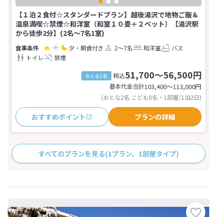
【１泊２食付☆スタンダードプラン】越後湯沢で地物ご飯＆
温泉満喫☆禁煙☆和洋室（和室１０畳＋２ベット）【湯沢駅
から徒歩2分】(2名～7名1室)
夕・朝食付き
2～7名
和洋室
バス
トイレ
禁煙
51,700～56,500円
税込
おとな1名
基本代金合計
103,400〜113,000
円
(おとな2名 こども0名・1部屋/1泊2日)
おすすめポイント
プランの詳細
すべてのプランを見る
(1プラン、1部屋タイプ)