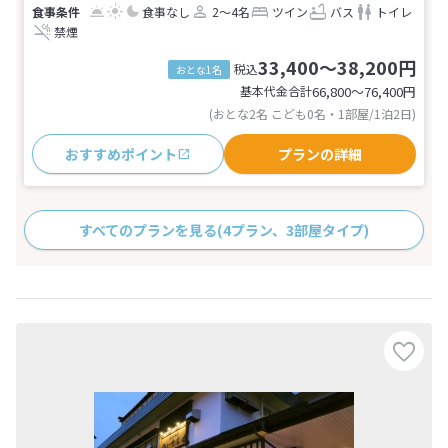
食事なし
2～4名
ツイン
バス
トイレ
禁煙
33,400～38,200円
税込
おとな1名
基本代金合計
66,800〜76,400
円
(おとな2名 こども0名・1部屋/1泊2日)
おすすめポイント
プランの詳細
すべてのプランを見る
(4プラン、3部屋タイプ)