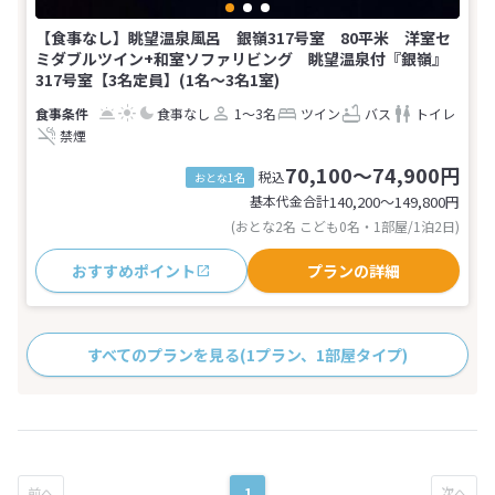
【食事なし】眺望温泉風呂 銀嶺317号室 80平米 洋室セ
ミダブルツイン+和室ソファリビング 眺望温泉付『銀嶺』
317号室【3名定員】(1名～3名1室)
食事なし
1～3名
ツイン
バス
トイレ
禁煙
70,100～74,900円
税込
おとな1名
基本代金合計
140,200〜149,800
円
(おとな2名 こども0名・1部屋/1泊2日)
おすすめポイント
プランの詳細
すべてのプランを見る
(1プラン、1部屋タイプ)
1