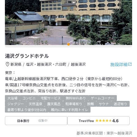
湯沢グランドホテル
施設詳細
新潟県
塩沢・越後湯沢・六日町
越後湯沢
東京：
電車/上越新幹線越後湯沢駅下車、西口徒歩２分（東京から最短約80分）
車/国道17号線奈良山交差点を右折後、二つ目の信号を左折～湯沢IC～右折、
奈良山交差点左折、突当り右折、駅過ぎすぐ左折
大浴場
コンビニ
宅配サービス
無料WiFiあり
ゲームコーナー
ジャグジー
天然温泉
露天風呂
駐車場有り
旅館
サウナ
送迎有り
最寄り駅より徒歩5分以内
館内に車いす利用トイレ
4.6
収集中
日本旅行
TrustYou
基準JR乗車区間：
東京
～
越後湯沢