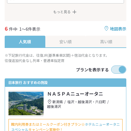
もっと見る
6
地図表示
件中
1～6件表示
人気順
安い順
高い順
※下記旅行代金は、往復JR(基準乗車区間)＋宿泊代金となります。
往復追加代金なし列車・普通車指定席
プランを表示する
日本旅行 おすすめの施設
ＮＡＳＰＡニューオータニ
新潟県
塩沢・越後湯沢・六日町
越後湯沢
館内利用券またはミールクーポン付きプラン☆
ホテルニューオータニ
スペシャル
キャンペーン実施中！