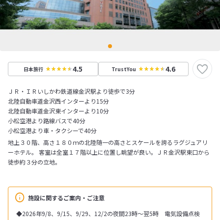
4.5
4.6
日本旅行
TrustYou
ＪＲ・ＩＲいしかわ鉄道線金沢駅より徒歩で3分
北陸自動車道金沢西インターより15分
北陸自動車道金沢東インターより10分
小松空港より路線バスで40分
小松空港より車・タクシーで40分
地上３０階、高さ１８０ｍの北陸随一の高さとスケールを誇るラグジュアリ
ーホテル。 客室は全室１７階以上に位置し眺望が良い。ＪＲ金沢駅東口から
徒歩約３分の立地。
施設に関するご案内・ご注意
◆2026年9/8、9/15、9/29、12/2の夜間23時～翌5時 電気設備点検