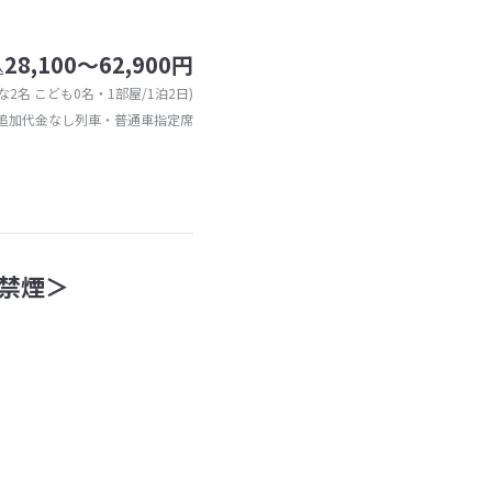
28,100～62,900円
込
な2名 こども0名・1部屋/1泊2日)
追加代金なし列車・普通車指定席
禁煙＞