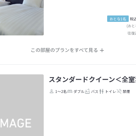
おとな1名
税
(おと
往復
この部屋のプランをすべて見る
スタンダードクイーン＜全室
1～2名
ダブル
バス
トイレ
禁煙