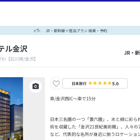
JR・新幹線＋宿泊プラン 検索・予約
テル金沢
JR・
ざわ
【石川県/金沢】
5.0
日本旅行
車/金沢西IC～車で15分
日本三名園の一つ「兼六園」、水と緑に彩ら
術を収蔵した「金沢21世紀美術館」、人々の
など、代表的な名所が身近に揃うロケーショ