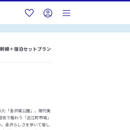
新幹線＋宿泊セットプラン
れた「金沢城公園」、現代美
活気で賑わう「近江町市場」
ン。金沢らしさを歩いて愉し