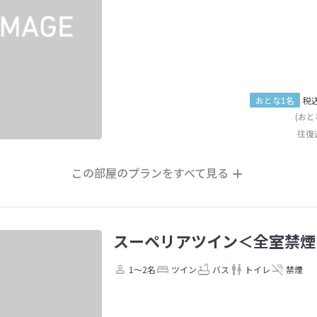
おとな1名
税
(おと
往復
この部屋のプランをすべて見る
スーペリアツイン＜全室禁煙
1～2名
ツイン
バス
トイレ
禁煙