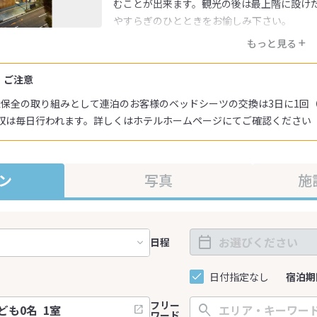
むことが出来ます。観光の後は最上階に設け
やすらぎのひとときをお愉しみ下さい。
もっと見る
・ご注意
環境保全の取り組みとして連泊のお客様のベッドシーツの交換は3日に1回
収は毎日行われます。詳しくはホテルホームページにてご確認ください
ン
写真
施
日程
日付指定なし
宿泊期
フリー
ワード