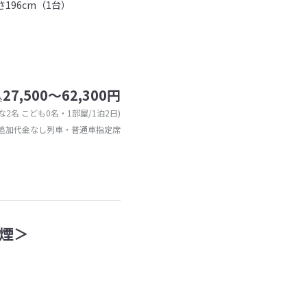
196cm（1台）
27,500～62,300円
込
な2名 こども0名・1部屋/1泊2日)
追加代金なし列車・普通車指定席
煙＞