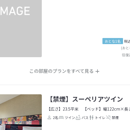
おとな1名
税
(おと
往復
この部屋のプランをすべて見る
【禁煙】スーペリアツイン
【広さ】23.5平米
【ベッド】幅122cm×長さ
2名
ツイン
バス
トイレ
禁煙