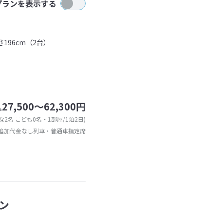
プランを表示する
196cm（2台）
27,500～62,300円
込
な2名 こども0名・1部屋/1泊2日)
追加代金なし列車・普通車指定席
ン