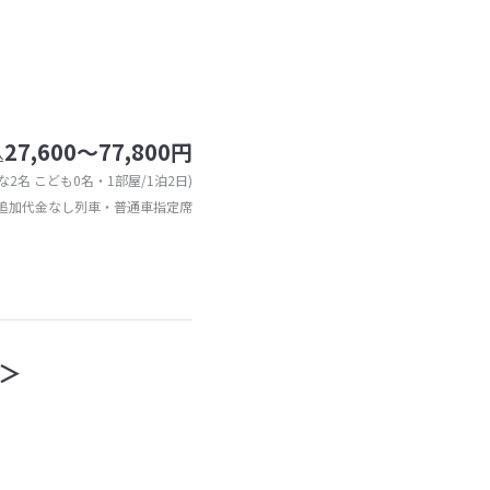
27,600～77,800円
込
な2名 こども0名・1部屋/1泊2日)
追加代金なし列車・普通車指定席
＞