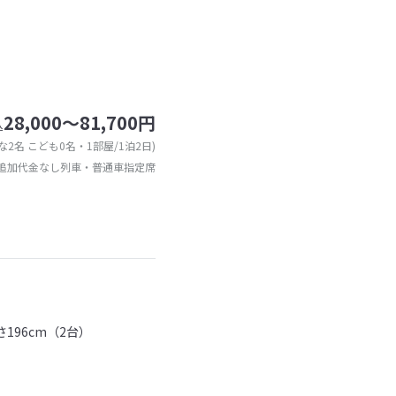
28,000～81,700円
込
な2名 こども0名・1部屋/1泊2日)
追加代金なし列車・普通車指定席
196cm（2台）