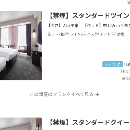
【禁煙】スタンダードツイン
【広さ】21.3平米
【ベッド】幅122cm×長さ
1～2名
ツイン
バス
トイレ
禁煙
おとな1名
税
(おと
往復
この部屋のプランをすべて見る
【禁煙】スタンダードクイー