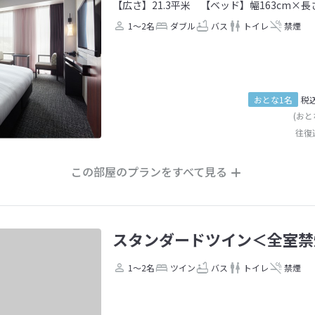
【広さ】21.3平米
【ベッド】幅163cm×長さ
1～2名
ダブル
バス
トイレ
禁煙
おとな1名
税
(おと
往復
この部屋のプランをすべて見る
スタンダードツイン＜全室禁
1～2名
ツイン
バス
トイレ
禁煙