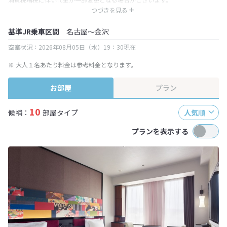
※ 表示されている旅行代金・プラン内容は一定時間ごとに更新されます。最
つづきを見る
終確認画面でご確認ください。
基準JR乗車区間
名古屋～金沢
空室状況：2026年08月05日（水）19：30現在
※ 大人１名あたり料金は参考料金となります。
お部屋
プラン
10
候補：
部屋タイプ
人気順
プランを表示する