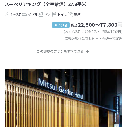
スーペリアキング【全室禁煙】27.3平米
1～2名
ダブル
バス
トイレ
禁煙
22,500～77,800円
税込
おとな1名
(おとな2名 こども0名・1部屋/1泊2日)
往復追加代金なし列車・普通車指定席
この部屋のプランをすべて見る