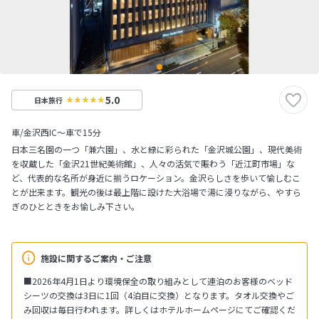
5.0
日本旅行
車/金沢西IC～車で15分
日本三名園の一つ「兼六園」、水と緑に彩られた「金沢城公園」、現代美術
を収蔵した「金沢21世紀美術館」、人々の活気で賑わう「近江町市場」な
ど、代表的な名所が身近に揃うロケーション。金沢らしさを歩いて愉しむこ
とが出来ます。観光の後は最上階に設けた大浴場で湯に浸りながら、やすら
ぎのひとときをお愉しみ下さい。
施設に関するご案内・ご注意
■2026年4月1日より環境保全の取り組みとして連泊のお客様のベッド
シーツの交換は3日に1回（4泊目に交換）となります。タオル交換やご
み回収は毎日行われます。詳しくはホテルホームページにてご確認くだ