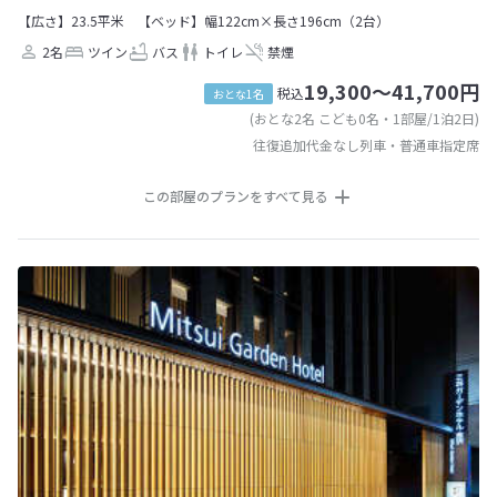
【広さ】23.5平米
【ベッド】幅122cm×長さ196cm（2台）
2名
ツイン
バス
トイレ
禁煙
19,300～41,700円
税込
おとな1名
(おとな2名 こども0名・1部屋/1泊2日)
往復追加代金なし列車・普通車指定席
この部屋のプランをすべて見る