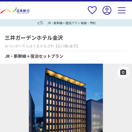
JR・新幹線＋宿泊プラン 検索・予約
三井ガーデンホテル金沢
みついがーでんほてるかなざわ
【石川県/金沢】
JR・新幹線＋宿泊セットプラン