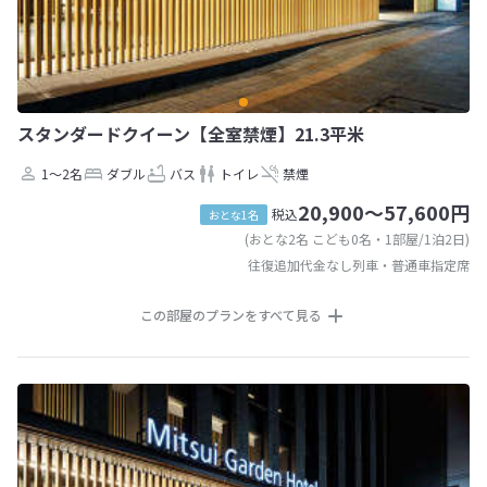
スタンダードクイーン【全室禁煙】21.3平米
1～2名
ダブル
バス
トイレ
禁煙
20,900～57,600円
税込
おとな1名
(おとな2名 こども0名・1部屋/1泊2日)
往復追加代金なし列車・普通車指定席
この部屋のプランをすべて見る