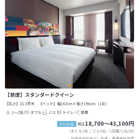
【禁煙】スタンダードクイーン
【広さ】21.3平米
【ベッド】幅163cm×長さ196cm（1台）
1～2名
ダブル
バス
トイレ
禁煙
18,700～43,100円
税込
おとな1名
(おとな2名 こども0名・1部屋/1泊2日)
往復追加代金なし列車・普通車指定席