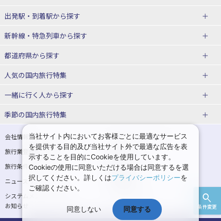
出発駅・到着駅
から探す
JR・新幹線＋ホテルパック
日帰り JR・新幹線 パック
新幹線・特急列車
から探す
出張パック
秋田⇔東京 新幹線パック
山形⇔東京 新幹線パック
都道府県から探す
仙台→東京 新幹線パック
新潟→東京 新幹線パック
北海道新幹線 旅行
東北新幹線 旅行
人気の国内旅行特集
富山⇔東京 新幹線パック
東京→青森 新幹線パック
山形新幹線 旅行
秋田新幹線 旅行
一緒に行く人
から探す
東京→仙台 新幹線パック
東京 新幹線パック
東海道新幹線 旅行
北陸新幹線 旅行
北海道旅行・ツアー
東京ディズニーリゾート®への旅
ユニバーサル・スタジオ・ジャパ
ンへの旅
季節の国内旅行特集
東京→金沢 新幹線パック
東京→新潟 新幹線パック
上越新幹線 旅行
山陽新幹線 旅行
東北
一人旅 国内版
家族・子連れ旅行 国内版
温泉旅行
日帰り旅行
東京⇔軽井沢 新幹線パック
東京→長野 新幹線パック
九州新幹線 旅行
西九州新幹線 旅行
青森旅行・ツアー
岩手旅行・ツアー
カップル・夫婦旅行 国内版
女子旅 国内版
桜・お花見特集
ゴールデンウィーク（GW）の国内
当社サイト内においてお客様ごとに最適なサービス
会社情報
プライバシーポリシー
旅行
を提供する目的及び当社サイト外で最適な広告を表
旅行業登録票・約款
規約集
東京→名古屋 新幹線パック
東京→京都 新幹線パック
特急サンダーバード 旅行
宮城旅行・ツアー
秋田旅行・ツアー
卒業旅行・学生旅行 国内版
示することを目的にCookieを使用しています。
夏休み・お盆の国内旅行
7月の国内旅行
旅行条件書
商標について
Cookieの使用に同意いただける場合は同意するを選
東京→大阪（新大阪） 新幹線パッ
東京→神戸（新神戸） 新幹線パッ
山形旅行・ツアー
福島旅行・ツアー
択してください。詳しくは
プライバシーポリシー
を
ニュースリリース
採用情報
ク
ク
8月の国内旅行
9月の国内旅行
ご確認ください。
関東
システムメンテナンスの
サイトマップ
東京→岡山 新幹線パック
東京→広島 新幹線パック
10月の国内旅行
11月の国内旅行
お知らせ
条件変更
同意しない
同意する
東京旅行・ツアー
神奈川旅行・ツアー