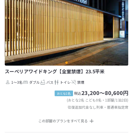
スーペリアワイドキング【全室禁煙】23.5平米
1～3名
ダブル
バス
トイレ
禁煙
23,200～80,600円
税込
おとな1名
(おとな2名 こども0名・1部屋/1泊2日)
往復追加代金なし列車・普通車指定席
この部屋のプランをすべて見る