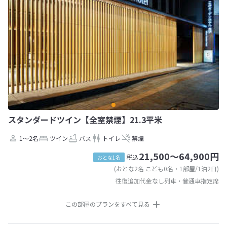
スタンダードツイン【全室禁煙】21.3平米
1～2名
ツイン
バス
トイレ
禁煙
21,500～64,900円
税込
おとな1名
(おとな2名 こども0名・1部屋/1泊2日)
往復追加代金なし列車・普通車指定席
この部屋のプランをすべて見る