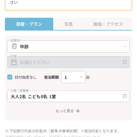
さい
部屋・プラン
写真
施設・アクセス
出発地
日程
日付指定なし
宿泊期間
泊
人数・部屋数
もっと見る
※ 下記旅行代金は往復JR（基準JR乗車区間）＋宿泊代金となります。
消費税増税に伴い代金が一部変更となる場合がございます。