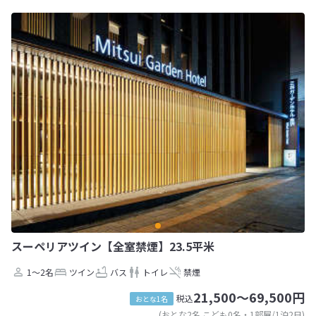
スーペリアツイン【全室禁煙】23.5平米
1～2名
ツイン
バス
トイレ
禁煙
21,500～69,500円
税込
おとな1名
(おとな2名 こども0名・1部屋/1泊2日)