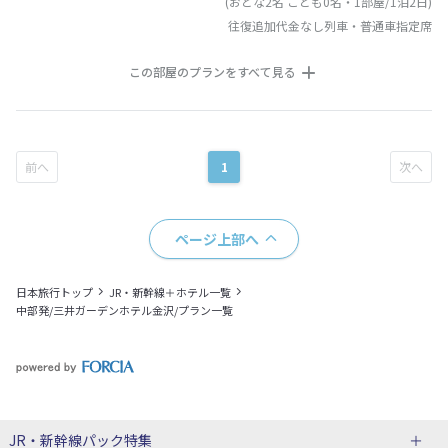
(おとな2名 こども0名・1部屋/1泊2日)
往復追加代金なし列車・普通車指定席
この部屋のプランをすべて見る
1
ページ上部へ
日本旅行トップ
JR・新幹線＋ホテル一覧
中部発/三井ガーデンホテル金沢/プラン一覧
JR・新幹線パック
特集