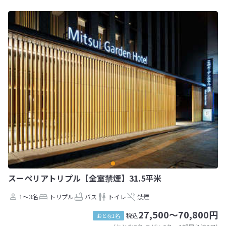
スーペリアトリプル【全室禁煙】31.5平米
1～3名
トリプル
バス
トイレ
禁煙
27,500～70,800円
税込
おとな1名