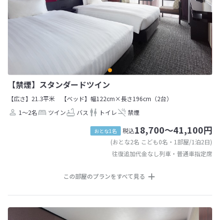
【禁煙】スタンダードツイン
【広さ】21.3平米
【ベッド】幅122cm×長さ196cm（2台）
1～2名
ツイン
バス
トイレ
禁煙
18,700～41,100円
税込
おとな1名
(おとな2名 こども0名・1部屋/1泊2日)
往復追加代金なし列車・普通車指定席
この部屋のプランをすべて見る