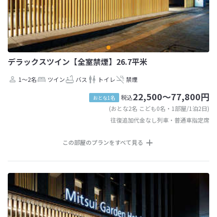
デラックスツイン【全室禁煙】26.7平米
1～2名
ツイン
バス
トイレ
禁煙
22,500～77,800円
税込
おとな1名
(おとな2名 こども0名・1部屋/1泊2日)
往復追加代金なし列車・普通車指定席
この部屋のプランをすべて見る