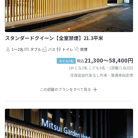
スタンダードクイーン【全室禁煙】21.3平米
1～2名
ダブル
バス
トイレ
禁煙
21,300～58,400円
税込
おとな1名
(おとな2名 こども0名・1部屋/1泊2日)
往復追加代金なし列車・普通車指定席
この部屋のプランをすべて見る