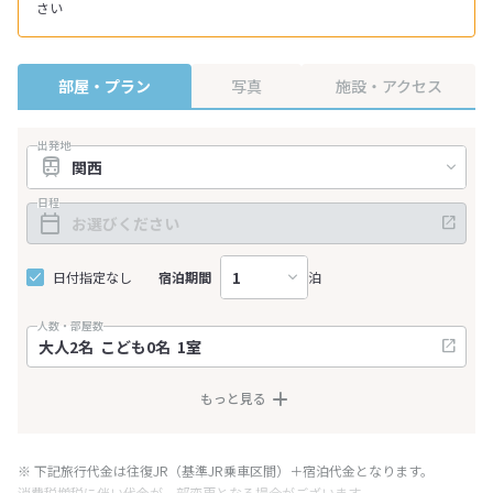
さい
部屋・プラン
写真
施設・アクセス
出発地
日程
日付指定なし
宿泊期間
泊
人数・部屋数
もっと見る
※ 下記旅行代金は往復JR（基準JR乗車区間）＋宿泊代金となります。
消費税増税に伴い代金が一部変更となる場合がございます。