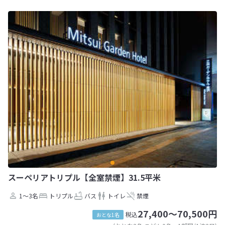
スーペリアトリプル【全室禁煙】31.5平米
1～3名
トリプル
バス
トイレ
禁煙
27,400～70,500円
税込
おとな1名