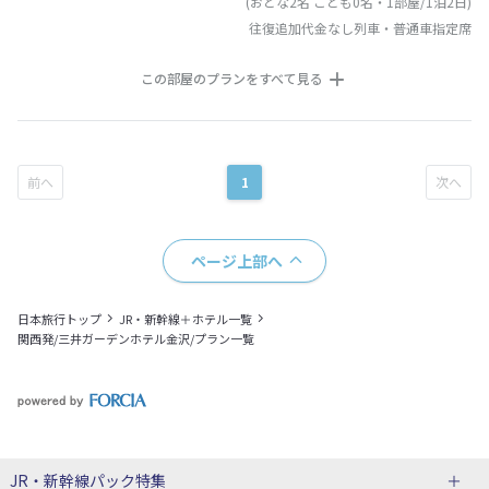
(おとな2名 こども0名・1部屋/1泊2日)
往復追加代金なし列車・普通車指定席
この部屋のプランをすべて見る
1
ページ上部へ
日本旅行トップ
JR・新幹線＋ホテル一覧
関西発/三井ガーデンホテル金沢/プラン一覧
JR・新幹線パック
特集