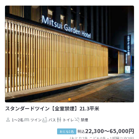
スタンダードツイン【全室禁煙】21.3平米
1～2名
ツイン
バス
トイレ
禁煙
22,300～65,000円
税込
おとな1名
(おとな2名 こども0名・1部屋/1泊2日)