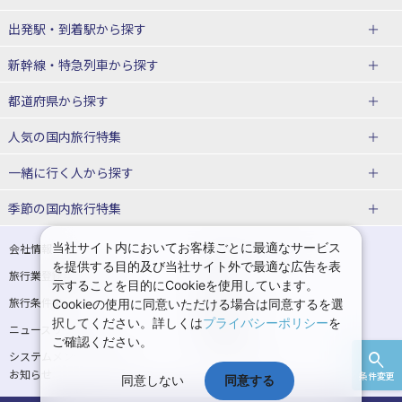
出発駅・到着駅
から探す
JR・新幹線＋ホテルパック
日帰り JR・新幹線 パック
新幹線・特急列車
から探す
出張パック
秋田⇔東京 新幹線パック
山形⇔東京 新幹線パック
都道府県から探す
仙台→東京 新幹線パック
新潟→東京 新幹線パック
北海道新幹線 旅行
東北新幹線 旅行
人気の国内旅行特集
富山⇔東京 新幹線パック
東京→青森 新幹線パック
山形新幹線 旅行
秋田新幹線 旅行
一緒に行く人
から探す
東京→仙台 新幹線パック
東京 新幹線パック
東海道新幹線 旅行
北陸新幹線 旅行
北海道旅行・ツアー
東京ディズニーリゾート®への旅
ユニバーサル・スタジオ・ジャパ
ンへの旅
季節の国内旅行特集
東京→金沢 新幹線パック
東京→新潟 新幹線パック
上越新幹線 旅行
山陽新幹線 旅行
東北
一人旅 国内版
家族・子連れ旅行 国内版
温泉旅行
日帰り旅行
東京⇔軽井沢 新幹線パック
東京→長野 新幹線パック
九州新幹線 旅行
西九州新幹線 旅行
青森旅行・ツアー
岩手旅行・ツアー
カップル・夫婦旅行 国内版
女子旅 国内版
桜・お花見特集
ゴールデンウィーク（GW）の国内
当社サイト内においてお客様ごとに最適なサービス
会社情報
プライバシーポリシー
旅行
を提供する目的及び当社サイト外で最適な広告を表
旅行業登録票・約款
規約集
東京→名古屋 新幹線パック
東京→京都 新幹線パック
特急サンダーバード 旅行
宮城旅行・ツアー
秋田旅行・ツアー
卒業旅行・学生旅行 国内版
示することを目的にCookieを使用しています。
夏休み・お盆の国内旅行
7月の国内旅行
旅行条件書
商標について
Cookieの使用に同意いただける場合は同意するを選
東京→大阪（新大阪） 新幹線パッ
東京→神戸（新神戸） 新幹線パッ
山形旅行・ツアー
福島旅行・ツアー
択してください。詳しくは
プライバシーポリシー
を
ニュースリリース
採用情報
ク
ク
8月の国内旅行
9月の国内旅行
ご確認ください。
関東
システムメンテナンスの
サイトマップ
東京→岡山 新幹線パック
東京→広島 新幹線パック
10月の国内旅行
11月の国内旅行
お知らせ
条件変更
同意しない
同意する
東京旅行・ツアー
神奈川旅行・ツアー