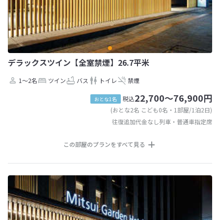
デラックスツイン【全室禁煙】26.7平米
1～2名
ツイン
バス
トイレ
禁煙
22,700～76,900円
税込
おとな1名
(おとな2名 こども0名・1部屋/1泊2日)
往復追加代金なし列車・普通車指定席
この部屋のプランをすべて見る