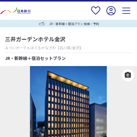
JR・新幹線＋宿泊プラン 検索・予約
三井ガーデンホテル金沢
みついがーでんほてるかなざわ
【石川県/金沢】
JR・新幹線＋宿泊セットプラン