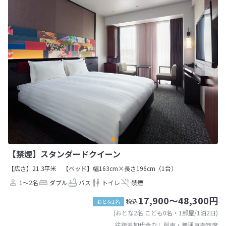
【禁煙】スタンダードクイーン
【広さ】21.3平米
【ベッド】幅163cm×長さ196cm（1台）
1～2名
ダブル
バス
トイレ
禁煙
17,900～48,300円
税込
おとな1名
(おとな2名 こども0名・1部屋/1泊2日)
往復追加代金なし列車・普通車指定席