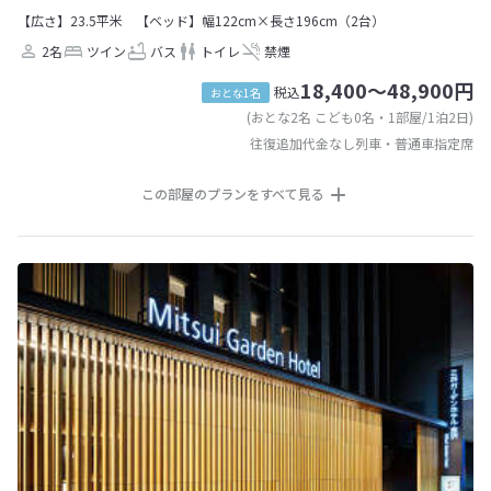
【広さ】23.5平米
【ベッド】幅122cm×長さ196cm（2台）
2名
ツイン
バス
トイレ
禁煙
18,400～48,900円
税込
おとな1名
(おとな2名 こども0名・1部屋/1泊2日)
往復追加代金なし列車・普通車指定席
この部屋のプランをすべて見る