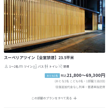
スーペリアツイン【全室禁煙】23.5平米
1～2名
ツイン
バス
トイレ
禁煙
21,800～69,300円
税込
おとな1名
(おとな2名 こども0名・1部屋/1泊2日)
往復追加代金なし列車・普通車指定席
この部屋のプランをすべて見る