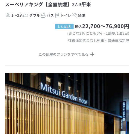
スーペリアキング【全室禁煙】27.3平米
1～2名
ダブル
バス
トイレ
禁煙
22,700～76,900円
税込
おとな1名
(おとな2名 こども0名・1部屋/1泊2日)
往復追加代金なし列車・普通車指定席
この部屋のプランをすべて見る