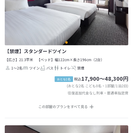
【禁煙】スタンダードツイン
【広さ】21.3平米
【ベッド】幅122cm×長さ196cm（2台）
1～2名
ツイン
バス
トイレ
禁煙
17,900～48,300円
税込
おとな1名
(おとな2名 こども0名・1部屋/1泊2日)
往復追加代金なし列車・普通車指定席
この部屋のプランをすべて見る