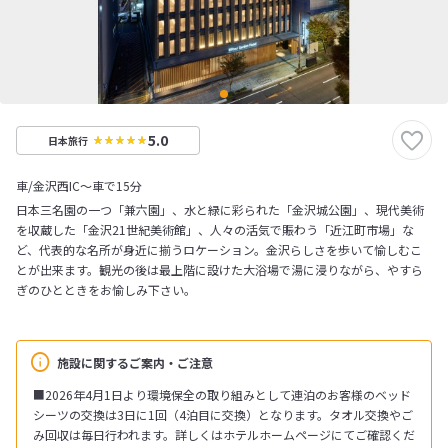
5.0
日本旅行
車/金沢西IC～車で15分
日本三名園の一つ「兼六園」、水と緑に彩られた「金沢城公園」、現代美術
を収蔵した「金沢21世紀美術館」、人々の活気で賑わう「近江町市場」な
ど、代表的な名所が身近に揃うロケーション。金沢らしさを歩いて愉しむこ
とが出来ます。観光の後は最上階に設けた大浴場で湯に浸りながら、やすら
ぎのひとときをお愉しみ下さい。
施設に関するご案内・ご注意
■2026年4月1日より環境保全の取り組みとして連泊のお客様のベッド
シーツの交換は3日に1回（4泊目に交換）となります。タオル交換やご
み回収は毎日行われます。詳しくはホテルホームページにてご確認くだ