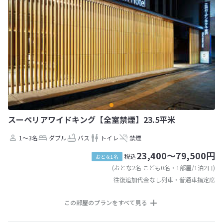
スーペリアワイドキング【全室禁煙】23.5平米
1～3名
ダブル
バス
トイレ
禁煙
23,400～79,500円
税込
おとな1名
(おとな2名 こども0名・1部屋/1泊2日)
往復追加代金なし列車・普通車指定席
この部屋のプランをすべて見る