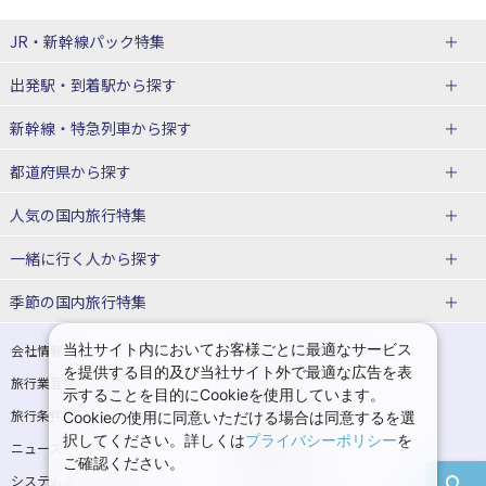
JR・新幹線パック
特集
出発駅・到着駅
から探す
JR・新幹線＋ホテルパック
日帰り JR・新幹線 パック
新幹線・特急列車
から探す
出張パック
秋田⇔東京 新幹線パック
山形⇔東京 新幹線パック
都道府県から探す
仙台→東京 新幹線パック
新潟→東京 新幹線パック
北海道新幹線 旅行
東北新幹線 旅行
人気の国内旅行特集
富山⇔東京 新幹線パック
東京→青森 新幹線パック
山形新幹線 旅行
秋田新幹線 旅行
一緒に行く人
から探す
東京→仙台 新幹線パック
東京 新幹線パック
東海道新幹線 旅行
北陸新幹線 旅行
北海道旅行・ツアー
東京ディズニーリゾート®への旅
ユニバーサル・スタジオ・ジャパ
ンへの旅
季節の国内旅行特集
東京→金沢 新幹線パック
東京→新潟 新幹線パック
上越新幹線 旅行
山陽新幹線 旅行
東北
一人旅 国内版
家族・子連れ旅行 国内版
温泉旅行
日帰り旅行
東京⇔軽井沢 新幹線パック
東京→長野 新幹線パック
九州新幹線 旅行
西九州新幹線 旅行
青森旅行・ツアー
岩手旅行・ツアー
カップル・夫婦旅行 国内版
女子旅 国内版
桜・お花見特集
ゴールデンウィーク（GW）の国内
当社サイト内においてお客様ごとに最適なサービス
会社情報
プライバシーポリシー
旅行
を提供する目的及び当社サイト外で最適な広告を表
旅行業登録票・約款
規約集
東京→名古屋 新幹線パック
東京→京都 新幹線パック
特急サンダーバード 旅行
宮城旅行・ツアー
秋田旅行・ツアー
卒業旅行・学生旅行 国内版
示することを目的にCookieを使用しています。
夏休み・お盆の国内旅行
7月の国内旅行
旅行条件書
商標について
Cookieの使用に同意いただける場合は同意するを選
東京→大阪（新大阪） 新幹線パッ
東京→神戸（新神戸） 新幹線パッ
山形旅行・ツアー
福島旅行・ツアー
択してください。詳しくは
プライバシーポリシー
を
ニュースリリース
採用情報
ク
ク
8月の国内旅行
9月の国内旅行
ご確認ください。
関東
システムメンテナンスの
サイトマップ