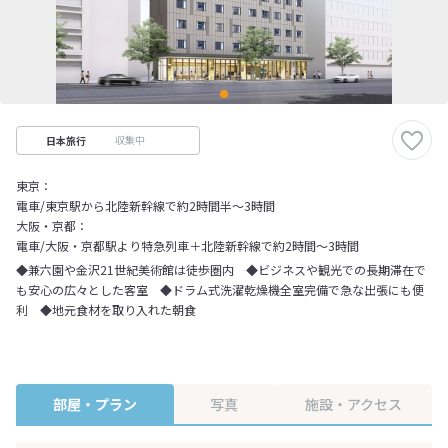
収集中
日本旅行
東京：
電車/東京駅から北陸新幹線で約2時間半～3時間
大阪・京都：
電車/大阪・京都駅より特急列車＋北陸新幹線で約2時間～3時間
◆兼六園や金沢21世紀美術館は徒歩圏内 ◆ビジネスや観光での長期滞在で
も安心の広々とした客室 ◆ドラム式洗濯乾燥機全室完備で急な出張にも便
利 ◆地元食材を取り入れた朝食
部屋・プラン
写真
施設・アクセス