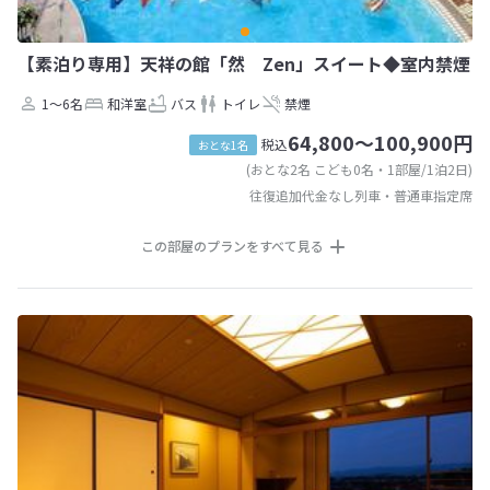
【素泊り専用】天祥の館「然 Zen」スイート◆室内禁煙
1～6名
和洋室
バス
トイレ
禁煙
64,800～100,900円
税込
おとな1名
(おとな2名 こども0名・1部屋/1泊2日)
往復追加代金なし列車・普通車指定席
この部屋のプランをすべて見る