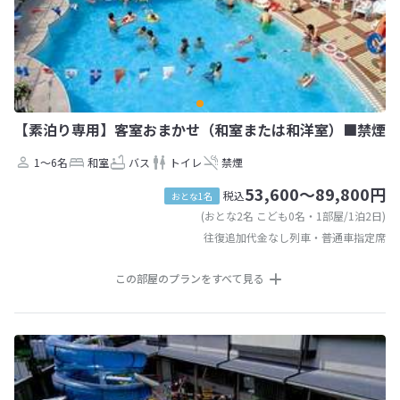
【素泊り専用】客室おまかせ（和室または和洋室）■禁煙
1～6名
和室
バス
トイレ
禁煙
53,600～89,800円
税込
おとな1名
(おとな2名 こども0名・1部屋/1泊2日)
往復追加代金なし列車・普通車指定席
この部屋のプランをすべて見る