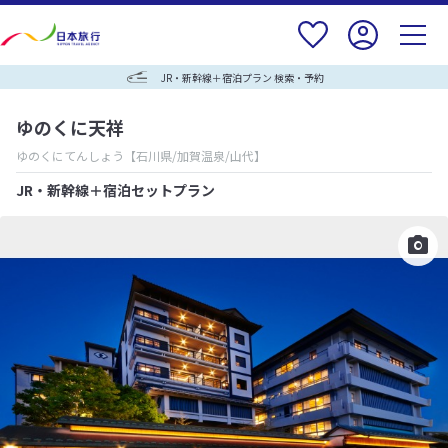
JR・新幹線＋宿泊プラン 検索・予約
ゆのくに天祥
ゆのくにてんしょう
【石川県/加賀温泉/山代】
JR・新幹線＋宿泊セットプラン