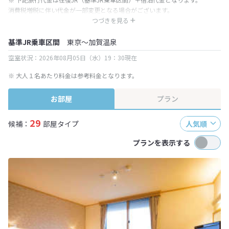
消費税増税に伴い代金が一部変更となる場合がございます。
※ 表示されている旅行代金・プラン内容は一定時間ごとに更新されます。最
つづきを見る
終確認画面でご確認ください。
基準JR乗車区間
東京～加賀温泉
空室状況：2026年08月05日（水）19：30現在
※ 大人１名あたり料金は参考料金となります。
お部屋
プラン
29
候補：
部屋タイプ
人気順
プランを表示する