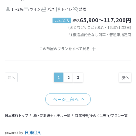
1～2名
ツイン
バス
トイレ
禁煙
65,900～117,200円
税込
おとな1名
(おとな2名 こども0名・1部屋/1泊2日)
往復追加代金なし列車・普通車指定席
この部屋のプランをすべて見る
1
2
3
ページ上部へ
日本旅行トップ
JR・新幹線＋ホテル一覧
首都圏発/ゆのくに天祥/プラン一覧