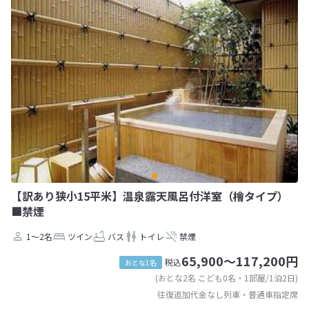
【訳あり狭小15平米】温泉露天風呂付洋室（檜タイプ）
■禁煙
1～2名
ツイン
バス
トイレ
禁煙
65,900～117,200円
税込
おとな1名
(おとな2名 こども0名・1部屋/1泊2日)
往復追加代金なし列車・普通車指定席