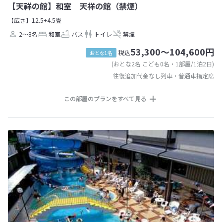
【天祥の館】和室 天祥の館（禁煙）
【広さ】12.5+4.5畳
2～8名
和室
バス
トイレ
禁煙
53,300～104,600円
税込
おとな1名
(おとな2名 こども0名・1部屋/1泊2日)
往復追加代金なし列車・普通車指定席
この部屋のプランをすべて見る