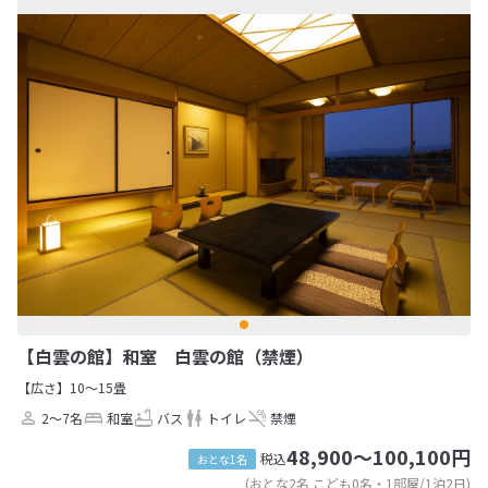
【白雲の館】和室 白雲の館（禁煙）
【広さ】10～15畳
2～7名
和室
バス
トイレ
禁煙
48,900～100,100円
税込
おとな1名
(おとな2名 こども0名・1部屋/1泊2日)