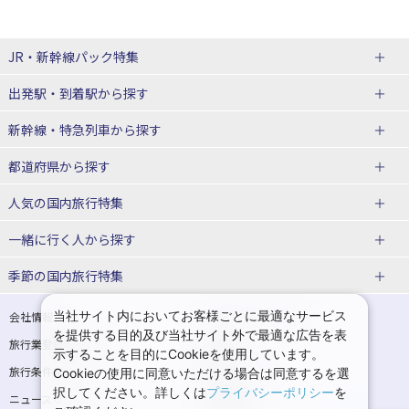
JR・新幹線パック
特集
出発駅・到着駅
から探す
JR・新幹線＋ホテルパック
日帰り JR・新幹線 パック
新幹線・特急列車
から探す
出張パック
秋田⇔東京 新幹線パック
山形⇔東京 新幹線パック
都道府県から探す
仙台→東京 新幹線パック
新潟→東京 新幹線パック
北海道新幹線 旅行
東北新幹線 旅行
人気の国内旅行特集
富山⇔東京 新幹線パック
東京→青森 新幹線パック
山形新幹線 旅行
秋田新幹線 旅行
一緒に行く人
から探す
東京→仙台 新幹線パック
東京 新幹線パック
東海道新幹線 旅行
北陸新幹線 旅行
北海道旅行・ツアー
東京ディズニーリゾート®への旅
ユニバーサル・スタジオ・ジャパ
ンへの旅
季節の国内旅行特集
東京→金沢 新幹線パック
東京→新潟 新幹線パック
上越新幹線 旅行
山陽新幹線 旅行
東北
一人旅 国内版
家族・子連れ旅行 国内版
温泉旅行
日帰り旅行
東京⇔軽井沢 新幹線パック
東京→長野 新幹線パック
九州新幹線 旅行
西九州新幹線 旅行
青森旅行・ツアー
岩手旅行・ツアー
カップル・夫婦旅行 国内版
女子旅 国内版
桜・お花見特集
ゴールデンウィーク（GW）の国内
当社サイト内においてお客様ごとに最適なサービス
会社情報
プライバシーポリシー
旅行
を提供する目的及び当社サイト外で最適な広告を表
旅行業登録票・約款
規約集
東京→名古屋 新幹線パック
東京→京都 新幹線パック
特急サンダーバード 旅行
宮城旅行・ツアー
秋田旅行・ツアー
卒業旅行・学生旅行 国内版
示することを目的にCookieを使用しています。
夏休み・お盆の国内旅行
7月の国内旅行
旅行条件書
商標について
Cookieの使用に同意いただける場合は同意するを選
東京→大阪（新大阪） 新幹線パッ
東京→神戸（新神戸） 新幹線パッ
山形旅行・ツアー
福島旅行・ツアー
択してください。詳しくは
プライバシーポリシー
を
ニュースリリース
採用情報
ク
ク
8月の国内旅行
9月の国内旅行