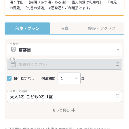
湯：休止 【内湯（あつ湯・ぬる湯）・露天薬湯は利用可】 「滝見
の湯殿」「九谷の湯処」は通常通りご利用頂けます。
部屋・プラン
写真
施設・アクセス
出発地
日程
日付指定なし
宿泊期間
泊
人数・部屋数
もっと見る
※ 下記旅行代金は往復JR（基準JR乗車区間）＋宿泊代金となります。