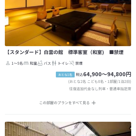
【スタンダード】白雲の館 標準客室（和室) ■禁煙
1～5名
和室
バス
トイレ
禁煙
64,900～94,800円
税込
おとな1名
(おとな2名 こども0名・1部屋/1泊2日)
往復追加代金なし列車・普通車指定席
この部屋のプランをすべて見る