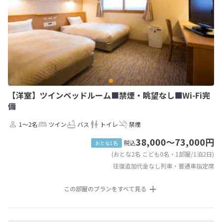
【洋室】ツインベッドルーム■禁煙・眺望なし■Wi-Fi完
備
1～2名
ツイン
バス
トイレ
禁煙
38,000～73,000円
税込
おとな1名
(おとな2名 こども0名・1部屋/1泊2日)
往復追加代金なし列車・普通車指定席
この部屋のプランをすべて見る