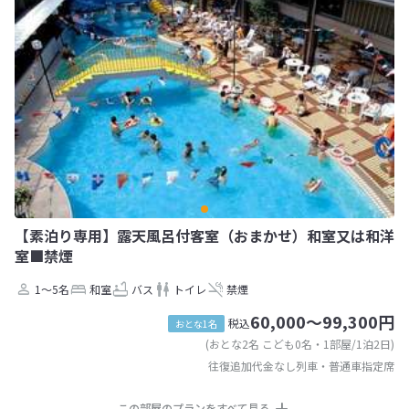
【素泊り専用】露天風呂付客室（おまかせ）和室又は和洋
室■禁煙
1～5名
和室
バス
トイレ
禁煙
60,000～99,300円
税込
おとな1名
(おとな2名 こども0名・1部屋/1泊2日)
往復追加代金なし列車・普通車指定席
この部屋のプランをすべて見る