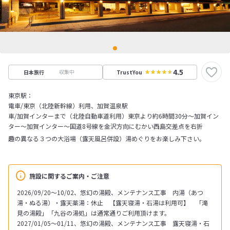
4.5
収集中
日本旅行
TrustYou
東京駅：
電車/東京（北陸新幹線）利用、加賀温泉駅
車/加賀インターまで（北陸自動車道利用）東京より約6時間30分～加賀イン
ター～加賀インター～国道8号線を金沢方向にむかい西島交差点を右折
趣の異なる３つの大浴場（露天風呂併設）湯めぐりをお楽しみ下さい。
施設に関するご案内・ご注意
2026/09/20～10/02、悠幻の湯殿、メンテナンス工事 内湯（あつ
湯・ぬる湯）・露天薬湯：休止 【露天寝湯・石湯は利用可】 「滝
見の湯殿」「九谷の湯処」は通常通りご利用頂けます。
2027/01/05～01/11、悠幻の湯殿、メンテナンス工事 露天寝湯・石