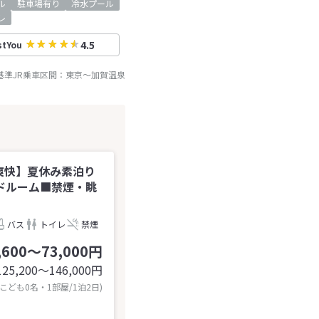
ル
駐車場有り
冷水プール
レ
4.5
stYou
基準JR乗車区間：
東京
～
加賀温泉
爽快】夏休み素泊り
ドルーム■禁煙・眺
バス
トイレ
禁煙
,600～73,000円
125,200〜146,000
円
 こども0名・1部屋/1泊2日)