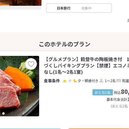
日本旅行
収集中
【グルメプラン】能登牛の陶板焼き付 1
づくしバイキングプラン【禁煙】エコノ
なし(1名～2名1室)
夕・朝食付き
1～2名
和室
80
おとな1名
税込
基本代金合計
(おとな2名