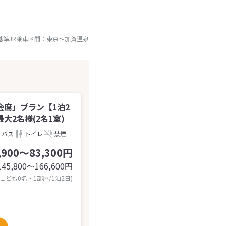
基準JR乗車区間：
東京
～
加賀温泉
席」プラン【1泊2
大2名様(2名1室)
バス
トイレ
禁煙
,900～83,300円
145,800〜166,600
円
 こども0名・1部屋/1泊2日)