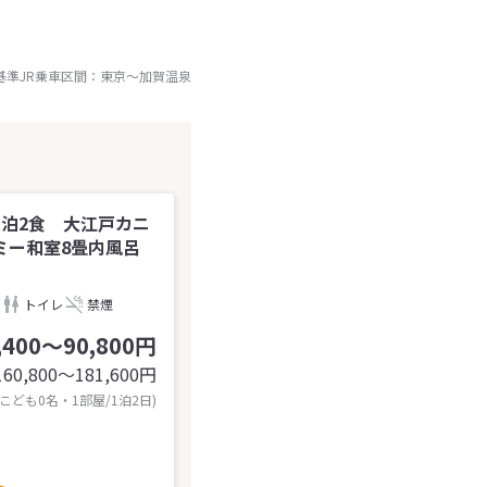
基準JR乗車区間：
東京
～
加賀温泉
泊2食 大江戸カニ
ミー和室8畳内風呂
トイレ
禁煙
,400～90,800円
160,800〜181,600
円
 こども0名・1部屋/1泊2日)