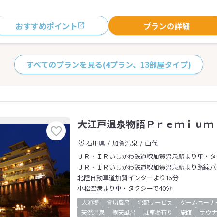
おすすめポイント
プランの詳細
すべてのプランを見る
(4プラン、13部屋タイプ)
大江戸温泉物語Ｐｒｅｍｉｕｍ
石川県
加賀温泉
山代
ＪＲ・ＩＲいしかわ鉄道線加賀温泉駅より車・タ
ＪＲ・ＩＲいしかわ鉄道線加賀温泉駅より路線バ
北陸自動車道加賀インターより15分
小松空港より車・タクシーで40分
大浴場
貸切風呂
宅配サービス
ゲームコーナ
天然温泉
露天風呂
駐車場有り
旅館
サウナ