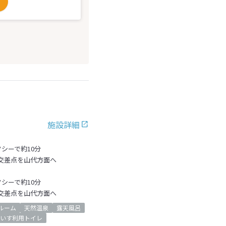
施設詳細
クシーで約10分
の交差点を山代方面へ
クシーで約10分
の交差点を山代方面へ
ルーム
天然温泉
露天風呂
いす利用トイレ