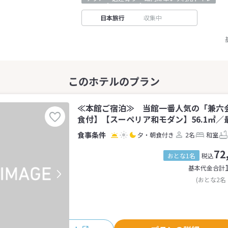
日本旅行
収集中
≪本館ご宿泊≫ 当館一番人気の「兼六会
食付】【スーペリア和モダン】56.1㎡／最
夕・朝食付き
2名
和室
72
おとな1名
税込
基本代金合計
(おとな2名