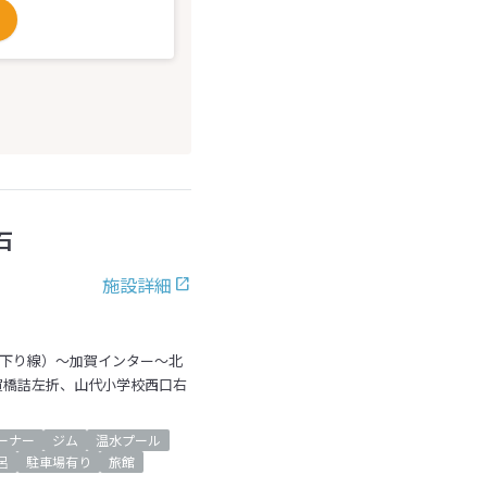
石
施設詳細
（下り線）～加賀インター～北
賀橋詰左折、山代小学校西口右
ーナー
ジム
温水プール
呂
駐車場有り
旅館