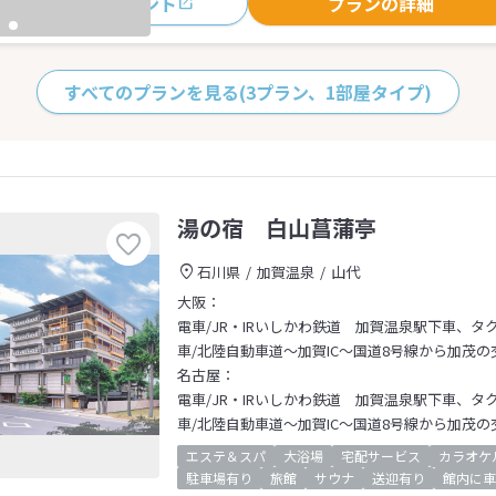
おすすめポイント
プランの詳細
すべてのプランを見る
(3プラン、1部屋タイプ)
湯の宿 白山菖蒲亭
石川県
加賀温泉
山代
大阪：
電車/JR・IRいしかわ鉄道 加賀温泉駅下車、タ
車/北陸自動車道～加賀IC～国道8号線から加茂
名古屋：
電車/JR・IRいしかわ鉄道 加賀温泉駅下車、タ
車/北陸自動車道～加賀IC～国道8号線から加茂
エステ＆スパ
大浴場
宅配サービス
カラオケ
駐車場有り
旅館
サウナ
送迎有り
館内に車