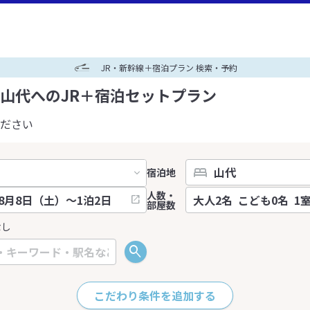
JR・新幹線＋宿泊プラン 検索・予約
山代へのJR＋宿泊セットプラン
ださい
宿泊地
人数・
部屋数
なし
こだわり条件を追加する