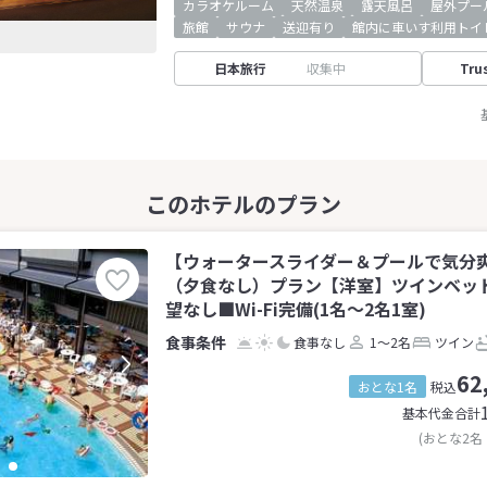
カラオケルーム
天然温泉
露天風呂
屋外プー
旅館
サウナ
送迎有り
館内に車いす利用トイ
日本旅行
収集中
Tru
【ウォータースライダー＆プールで気分
（夕食なし）プラン【洋室】ツインベッ
望なし■Wi-Fi完備(1名～2名1室)
食事なし
1～2名
ツイン
62
おとな1名
税込
基本代金合計
(おとな2名