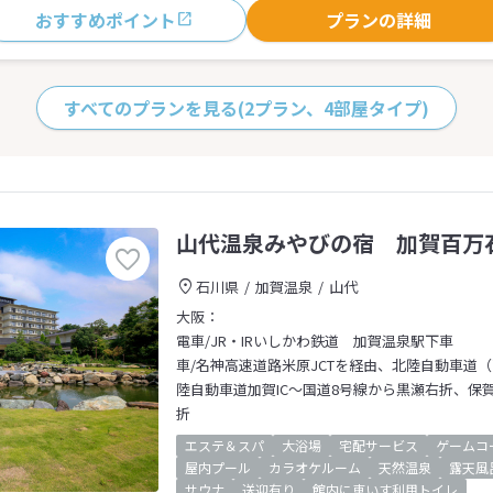
おすすめポイント
プランの詳細
すべてのプランを見る
(2プラン、4部屋タイプ)
山代温泉みやびの宿 加賀百万
石川県
加賀温泉
山代
大阪：
電車/JR・IRいしかわ鉄道 加賀温泉駅下車
車/名神高速道路米原JCTを経由、北陸自動車道
陸自動車道加賀IC～国道8号線から黒瀬右折、保
折
エステ＆スパ
大浴場
宅配サービス
ゲームコ
屋内プール
カラオケルーム
天然温泉
露天風
サウナ
送迎有り
館内に車いす利用トイレ