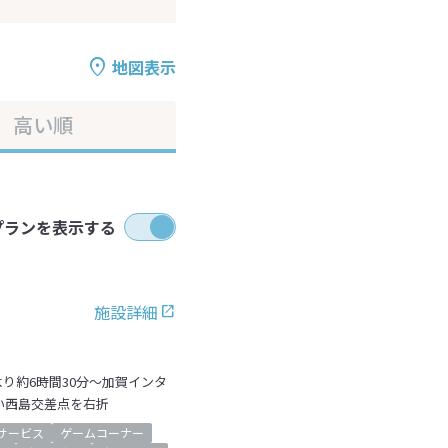
地図表示
高い順
プランを表示する
施設詳細
り約6時間30分～加賀インタ
い西島交差点を右折
サービス
ゲームコーナー