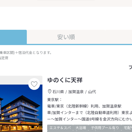
安い順
準乗車区間)＋宿泊代金となります。
指定席
ゆのくに天祥
石川県
加賀温泉
山代
東京駅：
電車/東京（北陸新幹線）利用、加賀温泉駅
車/加賀インターまで（北陸自動車道利用）東京よ
ー～加賀インター～国道8号線を金沢方向にむか
エステ＆スパ
大浴場
子供用プール有り
宅配