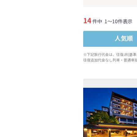
14
件中
1～10件表示
人気順
※下記旅行代金は、往復JR(基
往復追加代金なし列車・普通車