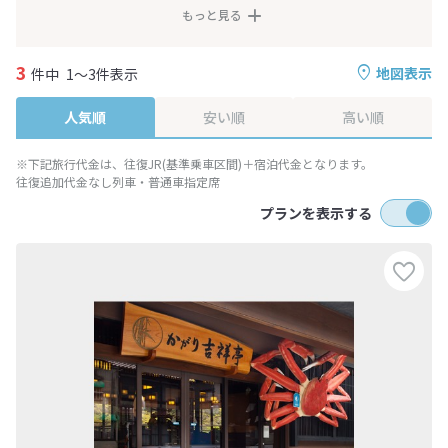
もっと見る
3
地図表示
件中
1～3件表示
人気順
安い順
高い順
※下記旅行代金は、往復JR(基準乗車区間)＋宿泊代金となります。
往復追加代金なし列車・普通車指定席
プランを表示する