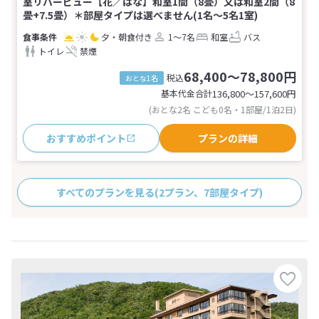
室リバービュー【花／はな】和室1間（8畳）又は和室2間（8
畳+7.5畳）＊部屋タイプは選べません(1名～5名1室)
夕・朝食付き
1～7名
和室
バス
トイレ
禁煙
68,400～78,800円
税込
おとな1名
基本代金合計
136,800〜157,600
円
(おとな2名 こども0名・1部屋/1泊2日)
おすすめポイント
プランの詳細
すべてのプランを見る
(2プラン、7部屋タイプ)