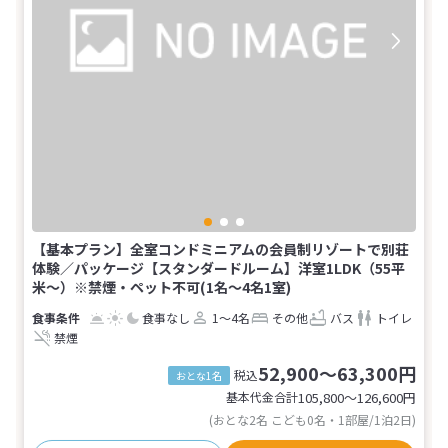
【基本プラン】全室コンドミニアムの会員制リゾートで別荘
体験／パッケージ【スタンダードルーム】洋室1LDK（55平
米～）※禁煙・ペット不可(1名～4名1室)
食事なし
1～4名
その他
バス
トイレ
禁煙
52,900～63,300円
税込
おとな1名
基本代金合計
105,800〜126,600
円
(おとな2名 こども0名・1部屋/1泊2日)