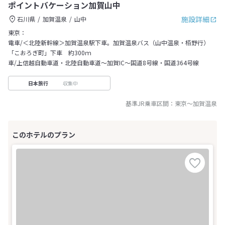
ポイントバケーション加賀山中
施設詳細
石川県
加賀温泉
山中
東京：
電車/＜北陸新幹線＞加賀温泉駅下車。加賀温泉バス（山中温泉・栢野行）
「こおろぎ町」下車 約300ｍ
車/上信越自動車道・北陸自動車道～加賀IC～国道8号線・国道364号線
収集中
日本旅行
基準JR乗車区間：
東京
～
加賀温泉