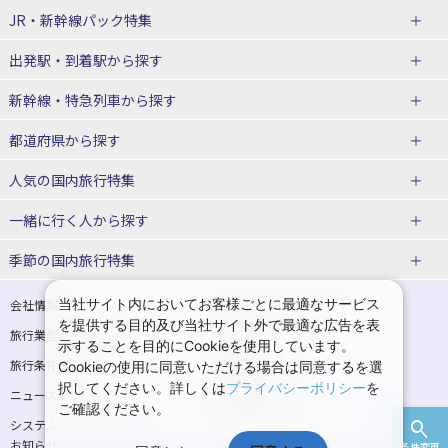
JR・新幹線パック
特集
出発駅・到着駅
から探す
JR・新幹線＋ホテルパック
日帰り JR・新幹線 パック
新幹線・特急列車
から探す
出張パック
秋田⇔東京 新幹線パック
山形⇔東京 新幹線パック
都道府県から探す
仙台→東京 新幹線パック
新潟→東京 新幹線パック
北海道新幹線 旅行
東北新幹線 旅行
人気の国内旅行特集
富山⇔東京 新幹線パック
東京→青森 新幹線パック
山形新幹線 旅行
秋田新幹線 旅行
一緒に行く人
から探す
東京→仙台 新幹線パック
東京 新幹線パック
東海道新幹線 旅行
北陸新幹線 旅行
北海道旅行・ツアー
東京ディズニーリゾート®への旅
ユニバーサル・スタジオ・ジャパ
ンへの旅
季節の国内旅行特集
東京→金沢 新幹線パック
東京→新潟 新幹線パック
上越新幹線 旅行
山陽新幹線 旅行
東北
一人旅 国内版
家族・子連れ旅行 国内版
温泉旅行
日帰り旅行
東京⇔軽井沢 新幹線パック
東京→長野 新幹線パック
九州新幹線 旅行
西九州新幹線 旅行
青森旅行・ツアー
岩手旅行・ツアー
カップル・夫婦旅行 国内版
女子旅 国内版
桜・お花見特集
ゴールデンウィーク（GW）の国内
当社サイト内においてお客様ごとに最適なサービス
会社情報
プライバシーポリシー
旅行
を提供する目的及び当社サイト外で最適な広告を表
旅行業登録票・約款
規約集
東京→名古屋 新幹線パック
東京→京都 新幹線パック
特急サンダーバード 旅行
宮城旅行・ツアー
秋田旅行・ツアー
卒業旅行・学生旅行 国内版
示することを目的にCookieを使用しています。
夏休み・お盆の国内旅行
7月の国内旅行
旅行条件書
商標について
Cookieの使用に同意いただける場合は同意するを選
東京→大阪（新大阪） 新幹線パッ
東京→神戸（新神戸） 新幹線パッ
山形旅行・ツアー
福島旅行・ツアー
択してください。詳しくは
プライバシーポリシー
を
ニュースリリース
採用情報
ク
ク
8月の国内旅行
9月の国内旅行
ご確認ください。
関東
システムメンテナンスの
サイトマップ
東京→岡山 新幹線パック
東京→広島 新幹線パック
10月の国内旅行
11月の国内旅行
お知らせ
条件変更