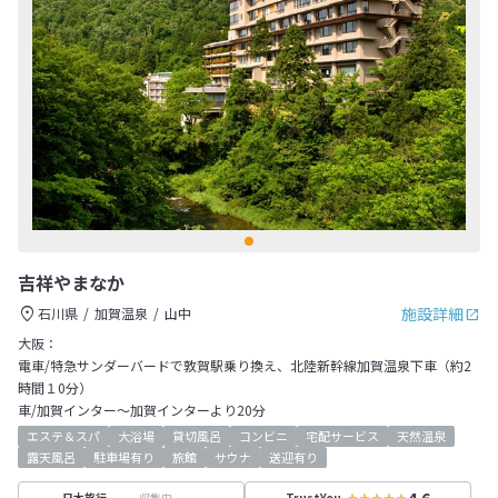
吉祥やまなか
施設詳細
石川県
加賀温泉
山中
大阪：
電車/特急サンダーバードで敦賀駅乗り換え、北陸新幹線加賀温泉下車（約2
時間１0分）
車/加賀インター～加賀インターより20分
エステ＆スパ
大浴場
貸切風呂
コンビニ
宅配サービス
天然温泉
露天風呂
駐車場有り
旅館
サウナ
送迎有り
4.6
収集中
日本旅行
TrustYou