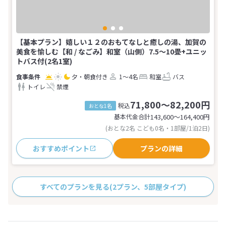
【基本プラン】嬉しい１２のおもてなしと癒しの湯、加賀の
美食を愉しむ【和 / なごみ】和室（山側）7.5～10畳+ユニッ
トバス付(2名1室)
夕・朝食付き
1～4名
和室
バス
トイレ
禁煙
71,800～82,200円
税込
おとな1名
基本代金合計
143,600〜164,400
円
(おとな2名 こども0名・1部屋/1泊2日)
おすすめポイント
プランの詳細
すべてのプランを見る
(2プラン、5部屋タイプ)