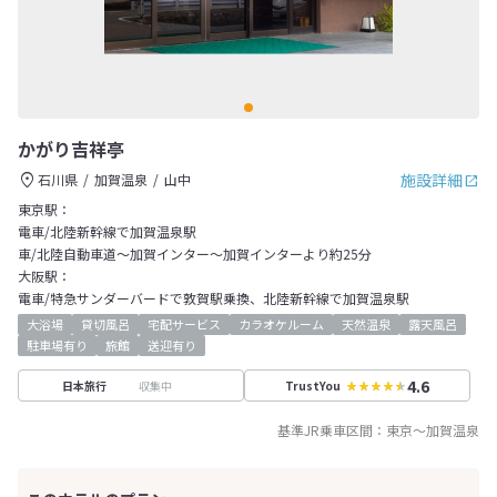
かがり吉祥亭
施設詳細
石川県
加賀温泉
山中
東京駅：
電車/北陸新幹線で加賀温泉駅
車/北陸自動車道～加賀インター～加賀インターより約25分
大阪駅：
電車/特急サンダーバードで敦賀駅乗換、北陸新幹線で加賀温泉駅
大浴場
貸切風呂
宅配サービス
カラオケルーム
天然温泉
露天風呂
駐車場有り
旅館
送迎有り
4.6
収集中
日本旅行
TrustYou
基準JR乗車区間：
東京
～
加賀温泉