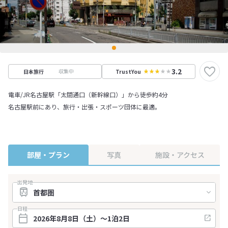
3.2
収集中
日本旅行
TrustYou
電車/JR名古屋駅「太閤通口（新幹線口）」から徒歩約4分
名古屋駅前にあり、旅行・出張・スポーツ団体に最適。
部屋・プラン
写真
施設・アクセス
出発地
日程