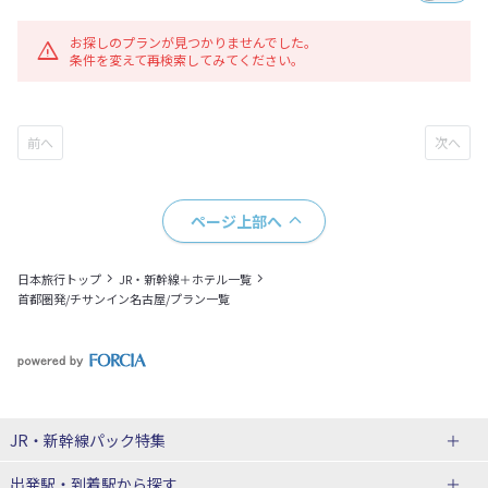
お探しのプランが見つかりませんでした。
条件を変えて再検索してみてください。
ページ上部へ
日本旅行トップ
JR・新幹線＋ホテル一覧
首都圏発/チサンイン名古屋/プラン一覧
JR・新幹線パック
特集
出発駅・到着駅
から探す
JR・新幹線＋ホテルパック
日帰り JR・新幹線 パック