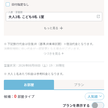
日付指定なし
人数・部屋数
もっと見る
※ 下記旅行代金は往復JR（基準JR乗車区間）＋宿泊代金となります。
消費税増税に伴い代金が一部変更となる場合がございます。
※ 表示されている旅行代金・プラン内容は一定時間ごとに更新されます。最
つづきを見る
終確認画面でご確認ください。
空室状況：2026年08月08日（土）19：30現在
※ 大人１名あたり料金は参考料金となります。
お部屋
プラン
0
候補：
部屋タイプ
人気順
プランを表示する