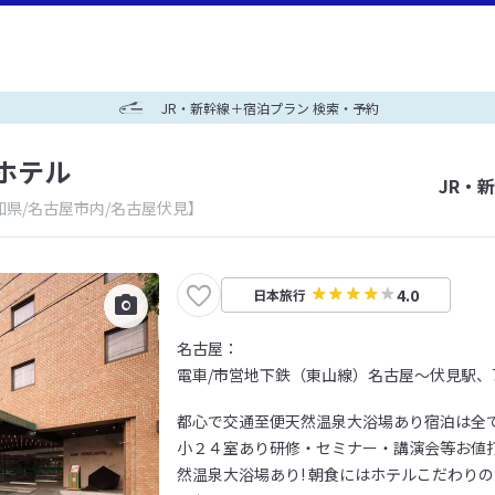
JR・新幹線＋宿泊プラン 検索・予約
ホテル
JR・
知県/名古屋市内/名古屋伏見】
4.0
日本旅行
名古屋：
電車/市営地下鉄（東山線）名古屋～伏見駅、
都心で交通至便天然温泉大浴場あり宿泊は全
小２４室あり研修・セミナー・講演会等お値打
然温泉大浴場あり! 朝食にはホテルこだわり