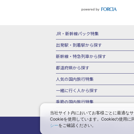
JR・新幹線パック
特集
JR・新幹線＋ホテルパック
日帰り JR
出発駅・到着駅
から探す
秋田⇔東京 新幹線パック
山形⇔東京 
新幹線・特急列車
から探す
富山⇔東京 新幹線パック
東京→青森 
北海道新幹線 旅行
東北新幹線 旅行
都道府県から探す
東京→新潟 新幹線パック
東京⇔軽井沢
上越新幹線 旅行
山陽新幹線 旅行
九
北海道旅行・ツアー
東北
青
人気の国内旅行特集
東京→京都 新幹線パック
東京→大阪（
山形旅行・ツアー
福島旅行・ツアー
東京→広島 新幹線パック
東京⇔山口 
東京ディズニーリゾート®への旅
ユニ
一緒に行く人
から探す
茨城旅行・ツアー
栃木旅行・ツアー
新横浜⇔京都 新幹線パック
新横浜⇔大
一人旅 国内版
家族・子連れ旅行 国内
季節の国内旅行特集
甲信越
山梨旅行・ツアー
新潟旅行・
名古屋→京都 新幹線パック
名古屋→大
愛知旅行・ツアー
三重旅行・ツアー
桜・お花見特集
ゴールデンウィーク（
当社サイト内においてお客様ごとに最適なサ
名古屋⇔岡山 新幹線パック
名古屋⇔広
Cookieを使用しています。Cookieの
奈良旅行・ツアー
和歌山旅行・ツアー
9月の国内旅行
10月の国内旅行
11
大阪（新大阪）→東京 新幹線パック
大
シー
会社情報
をご確認ください。
プライバシーポリシー
旅行業登録
中国
岡山旅行・ツアー
広島旅行・ツ
1月の国内旅行
2月の国内旅行
3月
大阪（新大阪） 新幹線パック
大阪（新