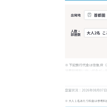
出発地
人数・
部屋数
※ 下記旅行代金は往復JR
消費税増税に伴い代金が一
※ 表示されている旅行代
空室状況：2026年08月07
※ 大人１名あたり料金は参考料