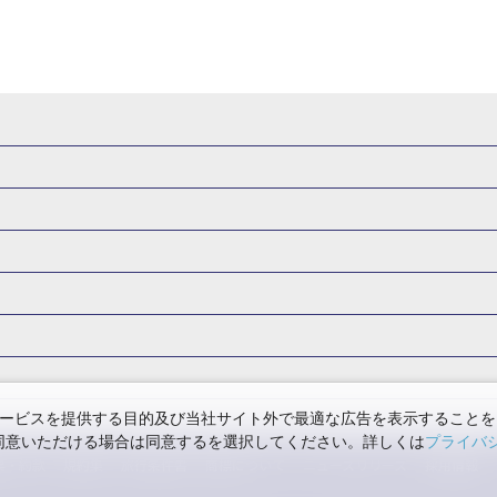
・新幹線 パック
出張パック
新幹線パック
仙台→東京 新幹線パック
新潟→東京 新幹線パック
新幹線パック
東京→仙台 新幹線パック
東京 新幹線パック
東京→
山形新幹線 旅行
秋田新幹線 旅行
東海道新幹線 旅行
北陸新幹線 
 新幹線パック
東京→長野 新幹線パック
東京→名古屋 新幹線パッ
州新幹線 旅行
西九州新幹線 旅行
特急サンダーバード 旅行
森旅行・ツアー
岩手旅行・ツアー
宮城旅行・ツアー
秋田旅行・
新大阪） 新幹線パック
東京→神戸（新神戸） 新幹線パック
東京→
関東
東京旅行・ツアー
神奈川旅行・ツアー
埼玉旅行・ツアー
新幹線パック
東京→福岡（博多） 新幹線パック
新横浜⇔名古屋 新
バーサル・スタジオ・ジャパンへの旅
温泉旅行
日帰り旅行
群馬旅行・ツアー
北陸
富山旅行・ツアー
石川旅行・ツアー
阪（新大阪） 新幹線パック
新横浜⇔広島 新幹線パック
名古屋→東
版
カップル・夫婦旅行 国内版
女子旅 国内版
卒業旅行・学生旅行
ツアー
長野旅行・ツアー
東海
静岡旅行・ツアー
岐阜旅行・
阪（新大阪） 新幹線パック
名古屋⇔神戸（新神戸） 新幹線パック
関西
滋賀旅行・ツアー
京都旅行・ツアー
大阪旅行・ツアー
GW）の国内旅行
夏休み・お盆の国内旅行
7月の国内旅行
8月の
ービスを提供する目的及び当社サイト外で最適な広告を表示することを
島 新幹線パック
名古屋→福岡（博多） 新幹線パック
使用に同意いただける場合は同意するを選択してください。詳しくは
プライバ
四国
徳島旅行・ツアー
高知旅行・ツアー
香川旅行・ツアー
月の国内旅行
紅葉旅行
クリスマスの国内旅行
年末年始・お正月の
阪（新大阪）→名古屋 新幹線パック
大阪（新大阪）⇔金沢 新幹線パ
票・約款
規約集
旅行条件書
商標について
ニュースリリース
採用情報
アー
鳥取旅行・ツアー
島根旅行・ツアー
山口旅行・ツアー
の国内旅行
大阪）→広島 新幹線パック
大阪（新大阪）⇔岡山 新幹線パック