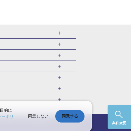
金沢 新幹線パック
旅行
ク
ツアー
岡山 新幹線パック
千葉旅行・ツアー
幹線パック
福井旅行・ツアー
京 新幹線パック
 国内版
ツアー
兵庫旅行・ツアー
国内旅行
目的に
同意しない
同意する
シーポリ
愛媛旅行・ツアー
国内旅行
ック
システムメンテナンスの
お知らせ
サイトマップ
条件変更
九州