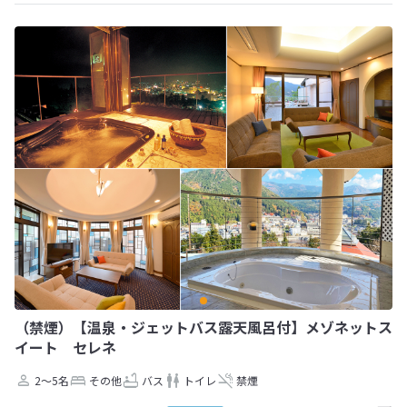
（禁煙）【温泉・ジェットバス露天風呂付】メゾネットス
イート セレネ
2～5名
その他
バス
トイレ
禁煙