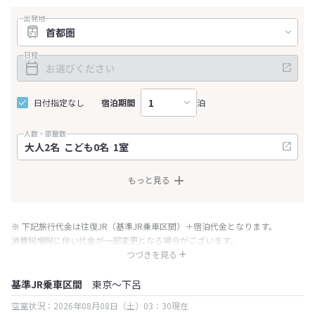
出発地
日程
日付指定なし
宿泊期間
泊
人数・部屋数
もっと見る
※ 下記旅行代金は往復JR（基準JR乗車区間）＋宿泊代金となります。
消費税増税に伴い代金が一部変更となる場合がございます。
※ 表示されている旅行代金・プラン内容は一定時間ごとに更新されます。最
つづきを見る
終確認画面でご確認ください。
基準JR乗車区間
東京～下呂
空室状況：2026年08月08日（土）03：30現在