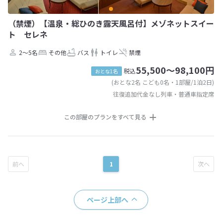
（禁煙）【温泉・総ひのき露天風呂付】メゾネットスイー
ト セレネ
2～5名
その他
バス
トイレ
禁煙
55,500～98,100円
税込
おとな1名
(おとな2名 こども0名・1部屋/1泊2日)
往復追加代金なし列車・普通車指定席
この部屋のプランをすべて見る
1
ページ上部へ