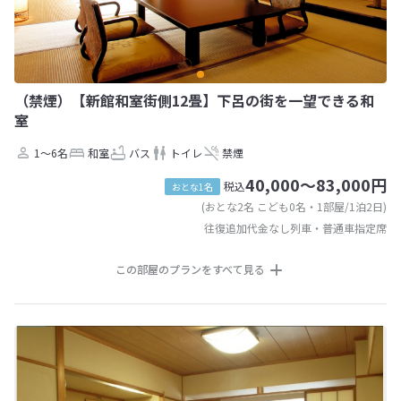
（禁煙）【新館和室街側12畳】下呂の街を一望できる和
室
1～6名
和室
バス
トイレ
禁煙
40,000～83,000円
税込
おとな1名
(おとな2名 こども0名・1部屋/1泊2日)
往復追加代金なし列車・普通車指定席
この部屋のプランをすべて見る