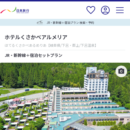
JR・新幹線＋宿泊プラン 検索・予約
ホテルくさかべアルメリア
ほてるくさかべあるめりあ
【岐阜県/下呂・郡上/下呂温泉】
JR・新幹線＋宿泊セットプラン