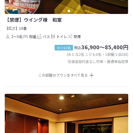
【禁煙】ウイング棟 和室
【広さ】10畳
2～5名
和室
バス
トイレ
禁煙
36,900～85,400円
税込
おとな1名
(おとな2名 こども0名・1部屋/1泊2日)
往復追加代金なし列車・普通車指定席
この部屋のプランをすべて見る