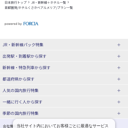
日本旅行トップ
JR・新幹線＋ホテル一覧
首都圏発/ホテルくさかべアルメリア/プラン一覧
JR・新幹線パック
特集
出発駅・到着駅
から探す
JR・新幹線＋ホテルパック
日帰り JR・新幹線 パック
新幹線・特急列車
から探す
出張パック
秋田⇔東京 新幹線パック
山形⇔東京 新幹線パック
都道府県から探す
仙台→東京 新幹線パック
新潟→東京 新幹線パック
北海道新幹線 旅行
東北新幹線 旅行
人気の国内旅行特集
富山⇔東京 新幹線パック
東京→青森 新幹線パック
山形新幹線 旅行
秋田新幹線 旅行
一緒に行く人
から探す
東京→仙台 新幹線パック
東京 新幹線パック
東海道新幹線 旅行
北陸新幹線 旅行
北海道旅行・ツアー
東京ディズニーリゾート®への旅
ユニバーサル・スタジオ・ジャパ
ンへの旅
季節の国内旅行特集
東京→金沢 新幹線パック
東京→新潟 新幹線パック
上越新幹線 旅行
山陽新幹線 旅行
東北
一人旅 国内版
家族・子連れ旅行 国内版
温泉旅行
日帰り旅行
東京⇔軽井沢 新幹線パック
東京→長野 新幹線パック
九州新幹線 旅行
西九州新幹線 旅行
青森旅行・ツアー
岩手旅行・ツアー
カップル・夫婦旅行 国内版
女子旅 国内版
桜・お花見特集
ゴールデンウィーク（GW）の国内
当社サイト内においてお客様ごとに最適なサービス
会社情報
プライバシーポリシー