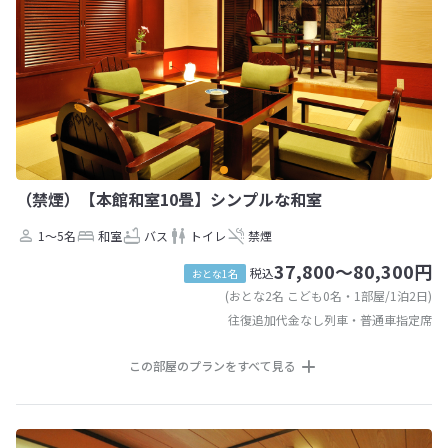
（禁煙）【本館和室10畳】シンプルな和室
1～5名
和室
バス
トイレ
禁煙
37,800～80,300円
税込
おとな1名
(おとな2名 こども0名・1部屋/1泊2日)
往復追加代金なし列車・普通車指定席
この部屋のプランをすべて見る