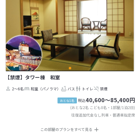
【禁煙】タワー棟 和室
2～6名
和室（パノラマ）
バス
トイレ
禁煙
40,600～85,400円
税込
おとな1名
(おとな2名 こども0名・1部屋/1泊2日)
往復追加代金なし列車・普通車指定席
この部屋のプランをすべて見る