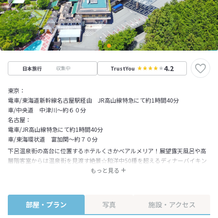
4.2
収集中
日本旅行
TrustYou
東京：
電車/東海道新幹線名古屋駅経由 JR高山線特急にて約1時間40分
車/中央道 中津川～約６０分
名古屋：
電車/JR高山線特急にて約1時間40分
車/東海環状道 富加関～約７０分
下呂温泉街の高台に位置するホテルくさかべアルメリア！展望露天風呂や高
層階客室からは温泉街を見渡す絶景☆和洋中50種を超えるディナーバイキン
グはお酒もジュースも飲み放題！飛騨牛や新鮮食材を使用した会席料理もお
もっと見る
ススメです！売店・居酒屋・ショー・サロン・サウナ・カラオケボックス夏
季限定プール、打ち上げ花火など、充実のパブリックもお楽しみくださいま
せ♪※予告なく休業させていただく施設もございます。
部屋・プラン
写真
施設・アクセス