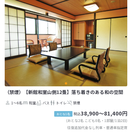
（禁煙）【新館和室山側12畳】落ち着きのある和の空間
1～6名
和室
バス
トイレ
禁煙
38,900～81,400円
税込
おとな1名
(おとな2名 こども0名・1部屋/1泊2日)
往復追加代金なし列車・普通車指定席