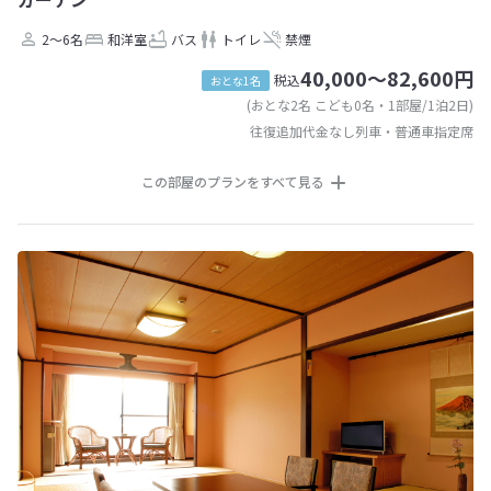
2～6名
和洋室
バス
トイレ
禁煙
40,000～82,600円
税込
おとな1名
(おとな2名 こども0名・1部屋/1泊2日)
往復追加代金なし列車・普通車指定席
この部屋のプランをすべて見る