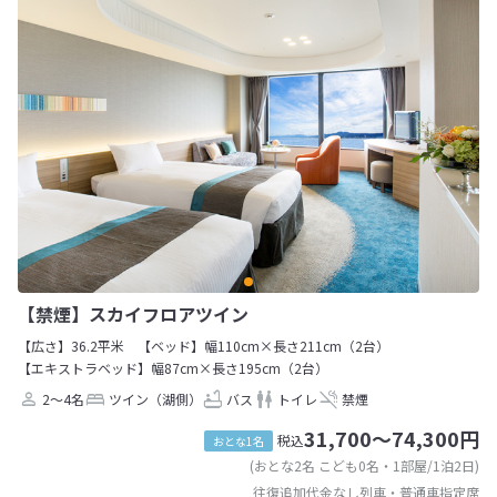
【禁煙】スカイフロアツイン
【広さ】36.2平米
【ベッド】幅110cm×長さ211cm（2台）
【エキストラベッド】幅87cm×長さ195cm（2台）
2～4名
ツイン（湖側）
バス
トイレ
禁煙
31,700～74,300円
税込
おとな1名
(おとな2名 こども0名・1部屋/1泊2日)
往復追加代金なし列車・普通車指定席