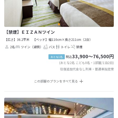
【禁煙】ＥＩＺＡＮツイン
【広さ】36.2平米
【ベッド】幅110cm×長さ211cm（2台）
2名
ツイン（湖側）
バス
トイレ
禁煙
33,900～76,500円
税込
おとな1名
(おとな2名 こども0名・1部屋/1泊2日)
往復追加代金なし列車・普通車指定席
この部屋のプランをすべて見る