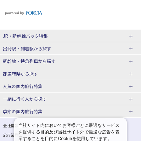
JR・新幹線パック
特集
出発駅・到着駅
から探す
JR・新幹線＋ホテルパック
日帰り JR・新幹線 パック
新幹線・特急列車
から探す
出張パック
秋田⇔東京 新幹線パック
山形⇔東京 新幹線パック
都道府県から探す
仙台→東京 新幹線パック
新潟→東京 新幹線パック
北海道新幹線 旅行
東北新幹線 旅行
人気の国内旅行特集
富山⇔東京 新幹線パック
東京→青森 新幹線パック
山形新幹線 旅行
秋田新幹線 旅行
一緒に行く人
から探す
東京→仙台 新幹線パック
東京 新幹線パック
東海道新幹線 旅行
北陸新幹線 旅行
北海道旅行・ツアー
東京ディズニーリゾート®への旅
ユニバーサル・スタジオ・ジャパ
ンへの旅
季節の国内旅行特集
東京→金沢 新幹線パック
東京→新潟 新幹線パック
上越新幹線 旅行
山陽新幹線 旅行
東北
一人旅 国内版
家族・子連れ旅行 国内版
温泉旅行
日帰り旅行
東京⇔軽井沢 新幹線パック
東京→長野 新幹線パック
九州新幹線 旅行
西九州新幹線 旅行
青森旅行・ツアー
岩手旅行・ツアー
カップル・夫婦旅行 国内版
女子旅 国内版
桜・お花見特集
ゴールデンウィーク（GW）の国内
当社サイト内においてお客様ごとに最適なサービス
会社情報
プライバシーポリシー
旅行
を提供する目的及び当社サイト外で最適な広告を表
旅行業登録票・約款
規約集
東京→名古屋 新幹線パック
東京→京都 新幹線パック
特急サンダーバード 旅行
宮城旅行・ツアー
秋田旅行・ツアー
卒業旅行・学生旅行 国内版
示することを目的にCookieを使用しています。