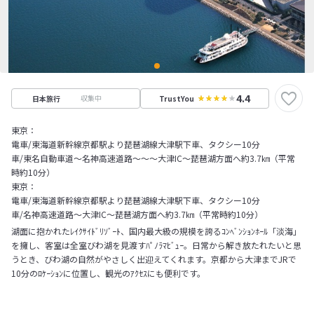
4.4
収集中
日本旅行
TrustYou
東京：
電車/東海道新幹線京都駅より琵琶湖線大津駅下車、タクシー10分
車/東名自動車道～名神高速道路～～～大津IC～琵琶湖方面へ約3.7㎞（平常
時約10分）
東京：
電車/東海道新幹線京都駅より琵琶湖線大津駅下車、タクシー10分
車/名神高速道路～大津IC～琵琶湖方面へ約3.7㎞（平常時約10分）
湖面に抱かれたﾚｲｸｻｲﾄﾞﾘｿﾞｰﾄ、国内最大級の規模を誇るｺﾝﾍﾞﾝｼｮﾝﾎｰﾙ「淡海」
を擁し、客室は全室びわ湖を見渡すﾊﾟﾉﾗﾏﾋﾞｭｰ。日常から解き放たれたいと思
うとき、びわ湖の自然がやさしく出迎えてくれます。京都から大津までJRで
10分のﾛｹｰｼｮﾝに位置し、観光のｱｸｾｽにも便利です。