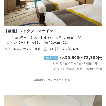
【禁煙】レイクフロアツイン
【広さ】36.2平米
【ベッド】幅105cm×長さ210cm（2台）
【エキストラベッド】幅87cm×長さ210cm（2台）
1～4名
ツイン（湖側）
バス
トイレ
禁煙
30,600～73,100円
税込
おとな1名
(おとな2名 こども0名・1部屋/1泊2日)
往復追加代金なし列車・普通車指定席
この部屋のプランをすべて見る