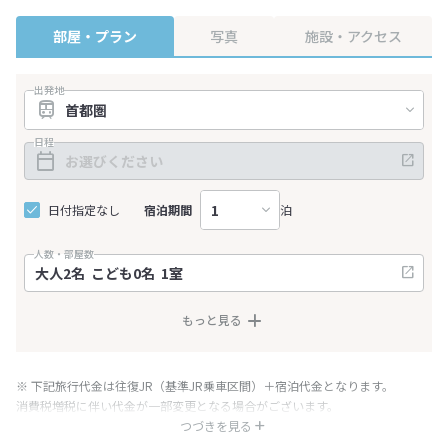
部屋・プラン
写真
施設・アクセス
出発地
日程
日付指定なし
宿泊期間
泊
人数・部屋数
もっと見る
※ 下記旅行代金は往復JR（基準JR乗車区間）＋宿泊代金となります。
消費税増税に伴い代金が一部変更となる場合がございます。
※ 表示されている旅行代金・プラン内容は一定時間ごとに更新されます。最
つづきを見る
終確認画面でご確認ください。