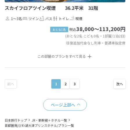
スカイフロアツイン喫煙 36.2平米 31階
1～3名
ツイン
バス
トイレ
喫煙
38,000～113,200円
税込
おとな1名
(おとな2名 こども0名・1部屋/1泊2日)
往復追加代金なし列車・普通車指定席
この部屋のプランをすべて見る
1
2
3
ページ上部へ
日本旅行トップ
JR・新幹線＋ホテル一覧
首都圏発/びわ湖大津プリンスホテル/プラン一覧