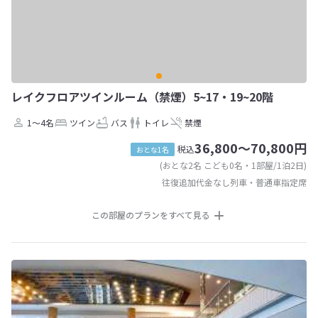
レイクフロアツインルーム（禁煙）5~17・19~20階
1～4名
ツイン
バス
トイレ
禁煙
36,800～70,800円
税込
おとな1名
(おとな2名 こども0名・1部屋/1泊2日)
往復追加代金なし列車・普通車指定席
この部屋のプランをすべて見る