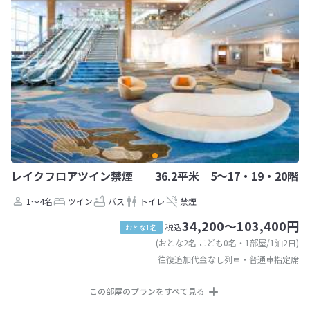
レイクフロアツイン禁煙 36.2平米 5〜17・19・20階
1～4名
ツイン
バス
トイレ
禁煙
34,200～103,400円
税込
おとな1名
(おとな2名 こども0名・1部屋/1泊2日)
往復追加代金なし列車・普通車指定席
この部屋のプランをすべて見る