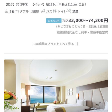
【広さ】36.2平米
【ベッド】幅192cm×長さ211cm（1台）
2名
ダブル（湖側）
バス
トイレ
禁煙
33,000～74,300円
税込
おとな1名
(おとな2名 こども0名・1部屋/1泊2日)
往復追加代金なし列車・普通車指定席
この部屋のプランをすべて見る