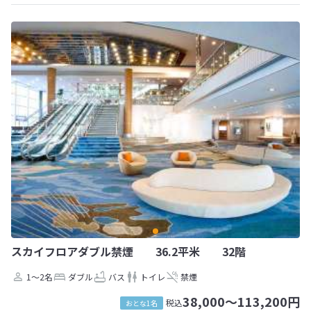
スカイフロアダブル禁煙 36.2平米 32階
1～2名
ダブル
バス
トイレ
禁煙
38,000～113,200円
税込
おとな1名