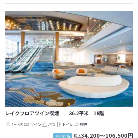
レイクフロアツイン喫煙 36.2平米 18階
1～4名
ツイン
バス
トイレ
喫煙
34,200～106,500円
税込
おとな1名