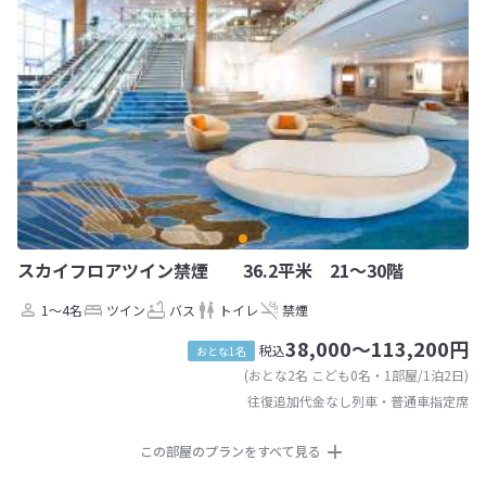
スカイフロアツイン禁煙 36.2平米 21〜30階
1～4名
ツイン
バス
トイレ
禁煙
38,000～113,200円
税込
おとな1名
(おとな2名 こども0名・1部屋/1泊2日)
往復追加代金なし列車・普通車指定席
この部屋のプランをすべて見る