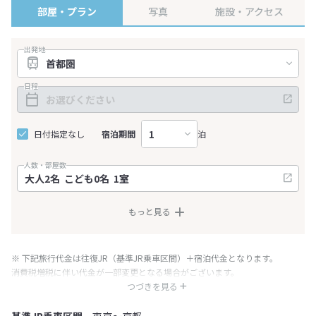
部屋・プラン
写真
施設・アクセス
出発地
日程
日付指定なし
宿泊期間
泊
人数・部屋数
もっと見る
※ 下記旅行代金は往復JR（基準JR乗車区間）＋宿泊代金となります。
消費税増税に伴い代金が一部変更となる場合がございます。
※ 表示されている旅行代金・プラン内容は一定時間ごとに更新されます。最
つづきを見る
終確認画面でご確認ください。