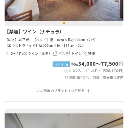
【禁煙】ツイン（ナチュラ）
【広さ】40平米
【ベッド】幅110cm×長さ210cm（2台）
【エキストラベッド】幅100cm×長さ195cm（2台）
2～4名
ツイン（湖側）
バス
トイレ
禁煙
34,000～77,500円
税込
おとな1名
(おとな2名 こども0名・1部屋/1泊2日)
往復追加代金なし列車・普通車指定席
この部屋のプランをすべて見る