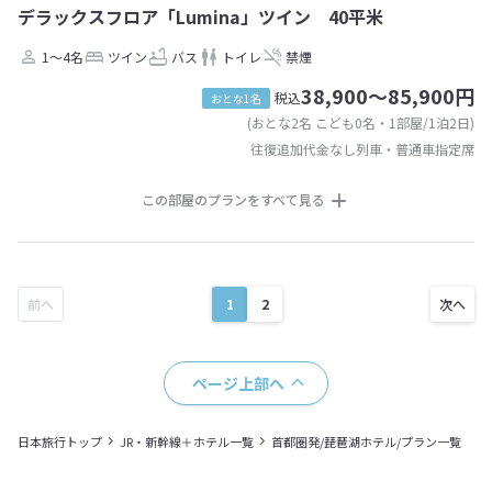
デラックスフロア「Lumina」ツイン 40平米
1～4名
ツイン
バス
トイレ
禁煙
38,900～85,900円
税込
おとな1名
(おとな2名 こども0名・1部屋/1泊2日)
往復追加代金なし列車・普通車指定席
この部屋のプランをすべて見る
1
2
ページ上部へ
日本旅行トップ
JR・新幹線＋ホテル一覧
首都圏発/琵琶湖ホテル/プラン一覧