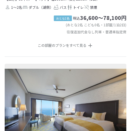
1～2名
ダブル（湖側）
バス
トイレ
禁煙
36,600～78,100円
税込
おとな1名
(おとな2名 こども0名・1部屋/1泊2日)
往復追加代金なし列車・普通車指定席
この部屋のプランをすべて見る