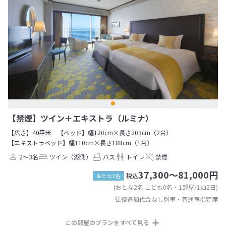
【禁煙】ツイン＋エキストラ（ルミナ）
【広さ】40平米
【ベッド】幅120cm×長さ203cm（2台）
【エキストラベッド】幅110cm×長さ188cm（1台）
2～3名
ツイン（湖側）
バス
トイレ
禁煙
37,300～81,000円
税込
おとな1名
(おとな2名 こども0名・1部屋/1泊2日)
往復追加代金なし列車・普通車指定席
この部屋のプランをすべて見る