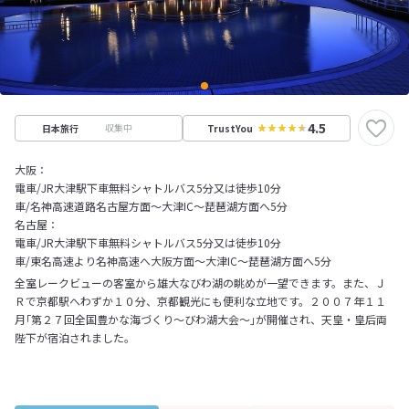
4.5
収集中
日本旅行
TrustYou
大阪：
電車/JR大津駅下車無料シャトルバス5分又は徒歩10分
車/名神高速道路名古屋方面～大津IC～琵琶湖方面へ5分
名古屋：
電車/JR大津駅下車無料シャトルバス5分又は徒歩10分
車/東名高速より名神高速へ大阪方面～大津IC～琵琶湖方面へ5分
全室レークビューの客室から雄大なびわ湖の眺めが一望できます。また、Ｊ
Ｒで京都駅へわずか１０分、京都観光にも便利な立地です。２００７年１１
月｢第２７回全国豊かな海づくり～びわ湖大会～｣が開催され、天皇・皇后両
陛下が宿泊されました。