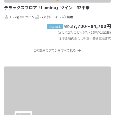
デラックスフロア「Lumina」ツイン 33平米
1～2名
ツイン
バス
トイレ
禁煙
37,700～84,700円
税込
おとな1名
(おとな2名 こども0名・1部屋/1泊2日)
往復追加代金なし列車・普通車指定席
この部屋のプランをすべて見る