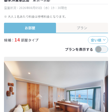
基準JR乗車区間
東京～京都
空室状況：2026年08月05日（水）19：30現在
※ 大人１名あたり料金は参考料金となります。
お部屋
プラン
14
候補：
部屋タイプ
安い順
プランを表示する