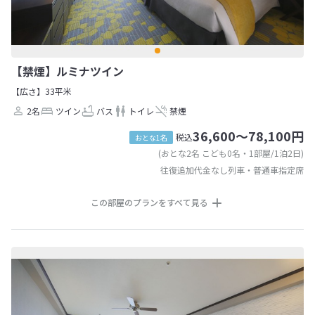
【禁煙】ルミナツイン
【広さ】33平米
2名
ツイン
バス
トイレ
禁煙
36,600～78,100円
税込
おとな1名
(おとな2名 こども0名・1部屋/1泊2日)
往復追加代金なし列車・普通車指定席
この部屋のプランをすべて見る