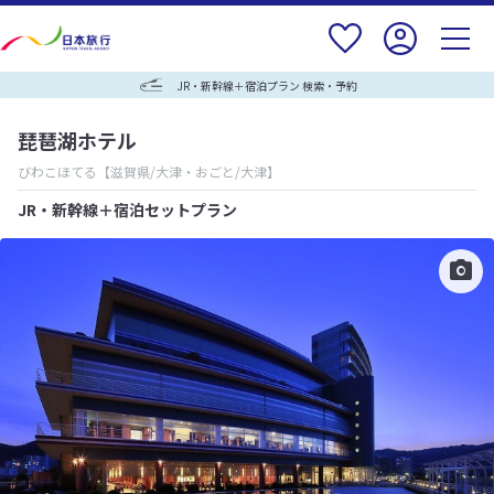
JR・新幹線＋宿泊プラン 検索・予約
琵琶湖ホテル
びわこほてる
【滋賀県/大津・おごと/大津】
JR・新幹線＋宿泊セットプラン