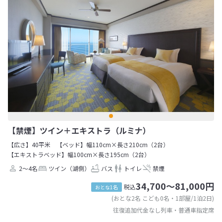
【禁煙】ツイン＋エキストラ（ルミナ）
【広さ】40平米
【ベッド】幅110cm×長さ210cm（2台）
【エキストラベッド】幅100cm×長さ195cm（2台）
2～4名
ツイン（湖側）
バス
トイレ
禁煙
34,700～81,000円
税込
おとな1名
(おとな2名 こども0名・1部屋/1泊2日)
往復追加代金なし列車・普通車指定席