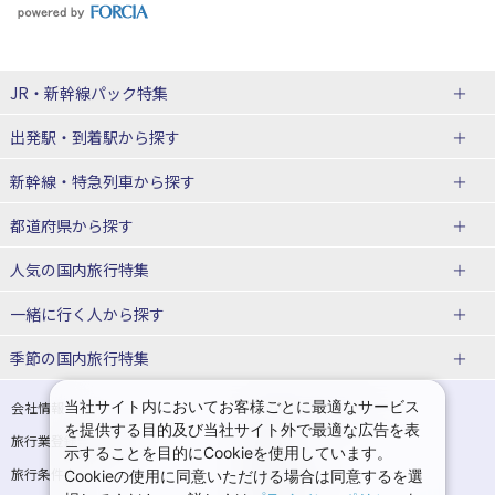
JR・新幹線パック
特集
出発駅・到着駅
から探す
JR・新幹線＋ホテルパック
日帰り JR・新幹線 パック
新幹線・特急列車
から探す
出張パック
秋田⇔東京 新幹線パック
山形⇔東京 新幹線パック
都道府県から探す
仙台→東京 新幹線パック
新潟→東京 新幹線パック
北海道新幹線 旅行
東北新幹線 旅行
人気の国内旅行特集
富山⇔東京 新幹線パック
東京→青森 新幹線パック
山形新幹線 旅行
秋田新幹線 旅行
一緒に行く人
から探す
東京→仙台 新幹線パック
東京 新幹線パック
東海道新幹線 旅行
北陸新幹線 旅行
北海道旅行・ツアー
東京ディズニーリゾート®への旅
ユニバーサル・スタジオ・ジャパ
ンへの旅
季節の国内旅行特集
東京→金沢 新幹線パック
東京→新潟 新幹線パック
上越新幹線 旅行
山陽新幹線 旅行
東北
一人旅 国内版
家族・子連れ旅行 国内版
温泉旅行
日帰り旅行
東京⇔軽井沢 新幹線パック
東京→長野 新幹線パック
九州新幹線 旅行
西九州新幹線 旅行
青森旅行・ツアー
岩手旅行・ツアー
カップル・夫婦旅行 国内版
女子旅 国内版
桜・お花見特集
ゴールデンウィーク（GW）の国内
当社サイト内においてお客様ごとに最適なサービス
会社情報
プライバシーポリシー
旅行
を提供する目的及び当社サイト外で最適な広告を表
旅行業登録票・約款
規約集
東京→名古屋 新幹線パック
東京→京都 新幹線パック
特急サンダーバード 旅行
宮城旅行・ツアー
秋田旅行・ツアー
卒業旅行・学生旅行 国内版
示することを目的にCookieを使用しています。
夏休み・お盆の国内旅行
7月の国内旅行
旅行条件書
商標について
Cookieの使用に同意いただける場合は同意するを選
東京→大阪（新大阪） 新幹線パッ
東京→神戸（新神戸） 新幹線パッ
山形旅行・ツアー
福島旅行・ツアー