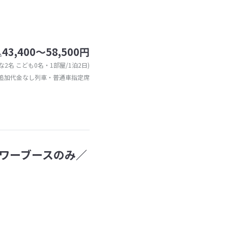
43,400～58,500円
込
な2名 こども0名・1部屋/1泊2日)
追加代金なし列車・普通車指定席
ワーブースのみ／