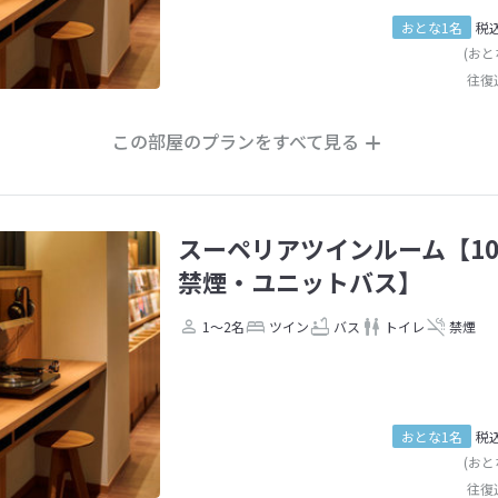
おとな1名
税
(おと
往復
この部屋のプランをすべて見る
スーペリアツインルーム【10
禁煙・ユニットバス】
1～2名
ツイン
バス
トイレ
禁煙
おとな1名
税
(おと
往復