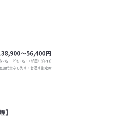
38,900～56,400円
込
な2名 こども0名・1部屋/1泊2日)
追加代金なし列車・普通車指定席
煙】