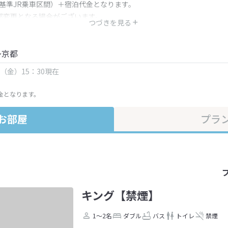
（基準JR乗車区間）＋宿泊代金となります。
部変更となる場合がございます。
つづきを見る
金・プラン内容は一定時間ごとに更新されます。最終確認画面でご確認く
～京都
日（金）15：30現在
金となります。
お部屋
プラ
キング【禁煙】
1～2名
ダブル
バス
トイレ
禁煙