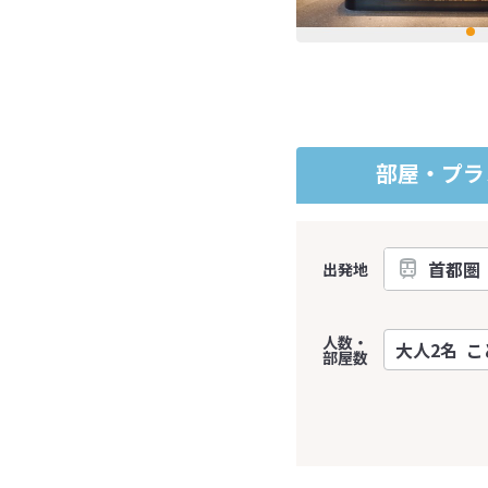
部屋・プラ
出発地
人数・
部屋数