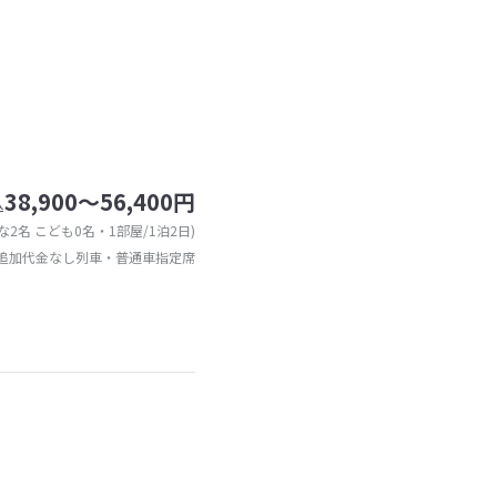
38,900～56,400円
込
な2名 こども0名・1部屋/1泊2日)
追加代金なし列車・普通車指定席