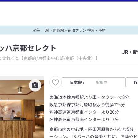
JR・新幹線＋宿泊プラン 検索・予約
ッハ京都セレクト
JR・
とせれくと
【京都府/京都市中心部/京都（中央北）】
日本旅行
収集中
Tr
東海道本線京都駅より車・タクシーで8分
阪急京都線京都河原町駅より徒歩で5分
名神高速道京都東インターより20分
名神高速道京都南インターより17分
京都市内の中心地・四条河原町から徒歩5分
ーション。J.S.バッハの音楽と共に、お酒や