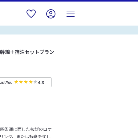
新幹線＋宿泊セットプラン
4.3
ustYou
。四条通に面した抜群のロケ
ドリンク、または軽食を愉し