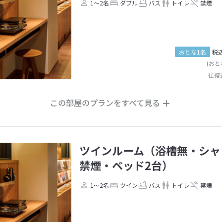
1～2名
ダブル
バス
トイレ
禁煙
おとな1名
税
(おと
往復
この部屋のプランをすべて見る
ツインルーム（浴槽無・シャ
禁煙・ベッド2台）
1～2名
ツイン
バス
トイレ
禁煙