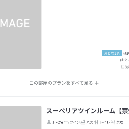
おとな1名
税
(おと
往復
この部屋のプランをすべて見る
スーペリアツインルーム【禁
1～2名
ツイン
バス
トイレ
禁煙