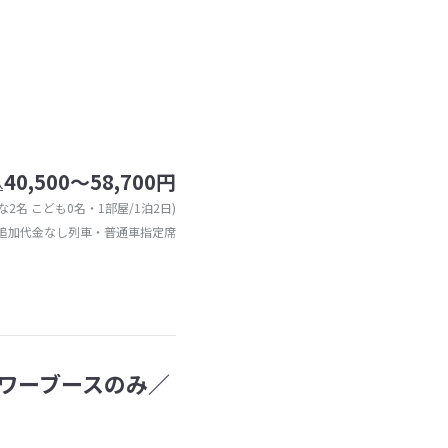
40,500～58,700円
込
な2名 こども0名・1部屋/1泊2日)
追加代金なし列車・普通車指定席
ワーブースのみ／