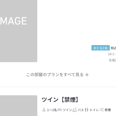
おとな1名
税
(おと
往復
この部屋のプランをすべて見る
ツイン【禁煙】
1～2名
ツイン
バス
トイレ
禁煙