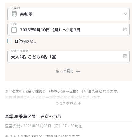
出発地
日程
日付指定なし
人数・部屋数
もっと見る
※ 下記旅行代金は往復JR（基準JR乗車区間）＋宿泊代金となります。
消費税増税に伴い代金が一部変更となる場合がございます。
※ 表示されている旅行代金・プラン内容は一定時間ごとに更新されます。最
つづきを見る
終確認画面でご確認ください。
基準JR乗車区間
東京～京都
空室状況：2026年08月09日（日）07：30現在
※ 大人１名あたり料金は参考料金となります。