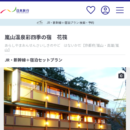
JR・新幹線＋宿泊プラン 検索・予約
嵐山温泉彩四季の宿 花筏
あらしやまおんせんさいしきのやど はないかだ
【京都府/嵐山・高雄/嵐
山】
JR・新幹線＋宿泊セットプラン