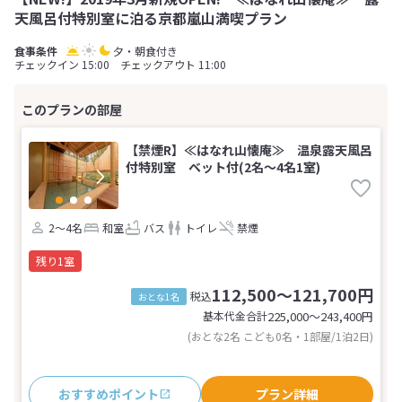
天風呂付特別室に泊る京都嵐山満喫プラン
夕・朝食付き
チェックイン 15:00 チェックアウト 11:00
【禁煙R】≪はなれ山懐庵≫ 温泉露天風呂
付特別室 ベット付(2名～4名1室)
2～4名
和室
バス
トイレ
禁煙
残り1室
112,500～121,700円
税込
おとな1名
基本代金合計
225,000〜243,400
円
(おとな2名 こども0名・1部屋/1泊2日)
おすすめポイント
プラン詳細