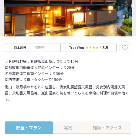
3.5
収集中
日本旅行
TrustYou
ＪＲ嵯峨野線ＪＲ嵯峨嵐山駅より徒歩で15分
京都縦慣自動車道大野原インターより20分
名神高速道京都南インターより30分
関西空港より車・タクシーで150分
嵐山・渡月橋のたもとに位置し、男女別展望露天風呂、男女別内湯露天風
呂、貸切露天風呂等、嵐山温泉と旬を瞬でとらえる京懐石料理が自慢の宿で
す。
部屋・プラン
写真
施設・アクセス