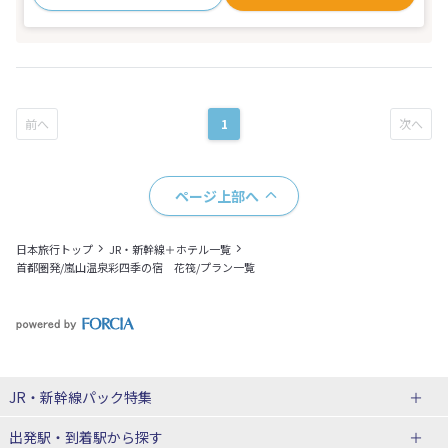
1
ページ上部へ
日本旅行トップ
JR・新幹線＋ホテル一覧
首都圏発/嵐山温泉彩四季の宿 花筏/プラン一覧
JR・新幹線パック
特集
出発駅・到着駅
から探す
JR・新幹線＋ホテルパック
日帰り JR・新幹線 パック