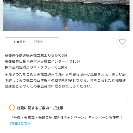
収集中
日本旅行
京都丹後鉄道線天橋立駅より徒歩で3分
京都縦貫自動車道宮津天橋立インターより10分
伊丹空港空港より車・タクシーで120分
朝モヤのたちこめる天橋立運河で浅利貝を獲る漁舟が風情を添え、美しい庭
園越しに天の橋立の四季折々の風情を眺望しながら、粋をこらした純和風建
築建築と心づくしの京風会席料理をお楽しみください。
施設に関するご案内・ご注意
「丹後・天橋立・舞鶴ご宿泊割引キャンペーン」キャンペーン実施中！
詳細はこちら