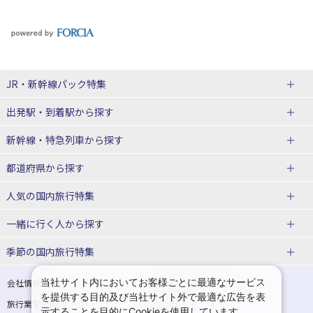
JR・新幹線パック
特集
出発駅・到着駅
から探す
JR・新幹線＋ホテルパック
日帰り JR・新幹線 パック
新幹線・特急列車
から探す
出張パック
秋田⇔東京 新幹線パック
山形⇔東京 新幹線パック
都道府県から探す
仙台→東京 新幹線パック
新潟→東京 新幹線パック
北海道新幹線 旅行
東北新幹線 旅行
人気の国内旅行特集
富山⇔東京 新幹線パック
東京→青森 新幹線パック
山形新幹線 旅行
秋田新幹線 旅行
一緒に行く人
から探す
東京→仙台 新幹線パック
東京 新幹線パック
東海道新幹線 旅行
北陸新幹線 旅行
北海道旅行・ツアー
東京ディズニーリゾート®への旅
ユニバーサル・スタジオ・ジャパ
ンへの旅
季節の国内旅行特集
東京→金沢 新幹線パック
東京→新潟 新幹線パック
上越新幹線 旅行
山陽新幹線 旅行
東北
一人旅 国内版
家族・子連れ旅行 国内版
温泉旅行
日帰り旅行
東京⇔軽井沢 新幹線パック
東京→長野 新幹線パック
九州新幹線 旅行
西九州新幹線 旅行
青森旅行・ツアー
岩手旅行・ツアー
カップル・夫婦旅行 国内版
女子旅 国内版
桜・お花見特集
ゴールデンウィーク（GW）の国内
当社サイト内においてお客様ごとに最適なサービス
会社情報
プライバシーポリシー
旅行
を提供する目的及び当社サイト外で最適な広告を表
旅行業登録票・約款
規約集
東京→名古屋 新幹線パック
東京→京都 新幹線パック
特急サンダーバード 旅行
宮城旅行・ツアー
秋田旅行・ツアー
卒業旅行・学生旅行 国内版
示することを目的にCookieを使用しています。