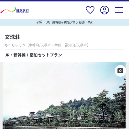
JR・新幹線＋宿泊プラン 検索・予約
文珠荘
もんじゅそう
【京都府/天橋立・舞鶴・福知山/天橋立】
JR・新幹線＋宿泊セットプラン