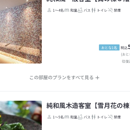
1～4名
和室
バス
トイレ
禁煙
おとな1名
税込
(おと
往復
この部屋のプランをすべて見る
純和風木造客室【雪月花の棟
1～5名
和室
バス
トイレ
禁煙