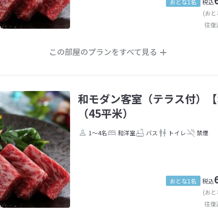
おとな1名
税込
(おと
往復
この部屋のプランをすべて見る
和モダン客室（テラス付）【
（45平米）
1～4名
和洋室
バス
トイレ
禁煙
おとな1名
税込
(おと
往復