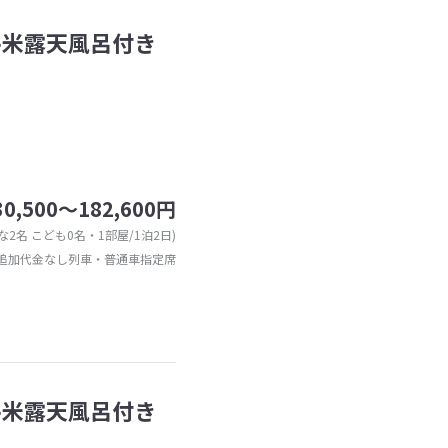
平米露天風呂付き
30,500～182,600円
な2名 こども0名・1部屋/1泊2日)
追加代金なし列車・普通車指定席
平米露天風呂付き