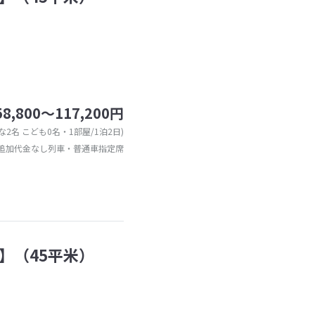
58,800～117,200円
な2名 こども0名・1部屋/1泊2日)
追加代金なし列車・普通車指定席
】（45平米）