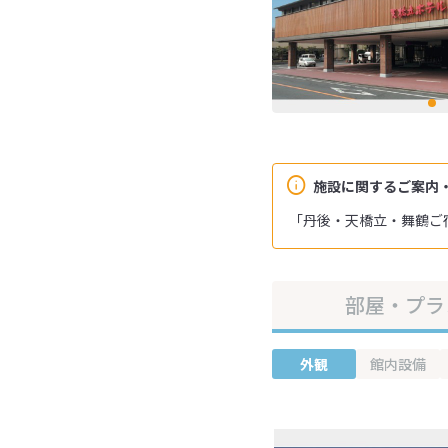
施設に関するご案内
「丹後・天橋立・舞鶴ご
部屋・プラ
外観
館内設備