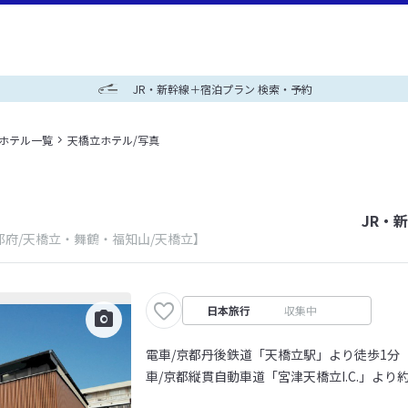
JR・新幹線＋宿泊プラン 検索・予約
＋ホテル一覧
天橋立ホテル/写真
JR・
都府/天橋立・舞鶴・福知山/天橋立】
日本旅行
収集中
電車/京都丹後鉄道「天橋立駅」より徒歩1分
車/京都縦貫自動車道「宮津天橋立I.C.」より約