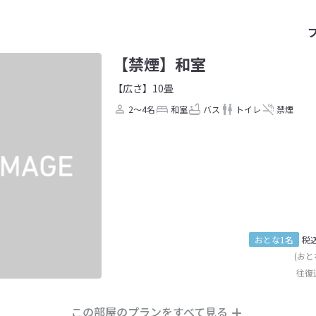
【禁煙】和室
【広さ】10畳
2～4名
和室
バス
トイレ
禁煙
おとな1名
税
(おと
往復
この部屋のプランをすべて見る