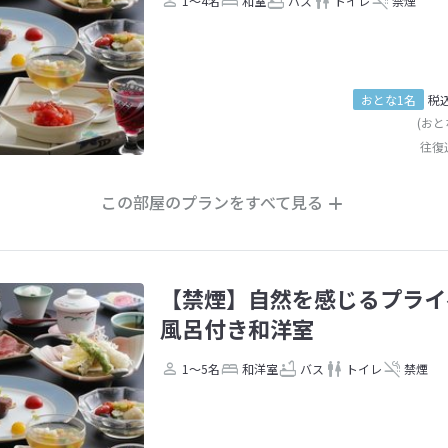
1～4名
和室
バス
トイレ
禁煙
おとな1名
税
(おと
往復
この部屋のプランをすべて見る
【禁煙】自然を感じるプライ
風呂付き和洋室
1～5名
和洋室
バス
トイレ
禁煙