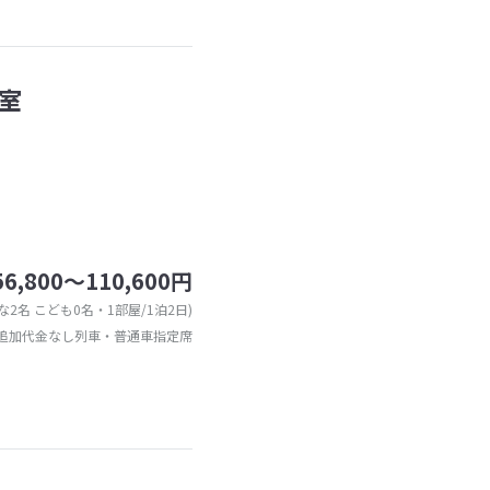
室
56,800～110,600円
な2名 こども0名・1部屋/1泊2日)
追加代金なし列車・普通車指定席