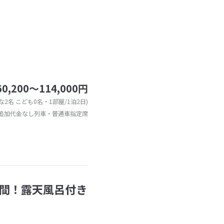
60,200～114,000円
な2名 こども0名・1部屋/1泊2日)
追加代金なし列車・普通車指定席
間！露天風呂付き