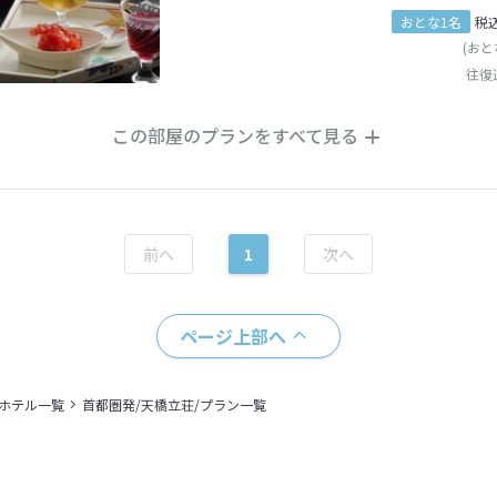
おとな1名
税
(おと
往復
この部屋のプランをすべて見る
1
ページ上部へ
＋ホテル一覧
首都圏発/天橋立荘/プラン一覧