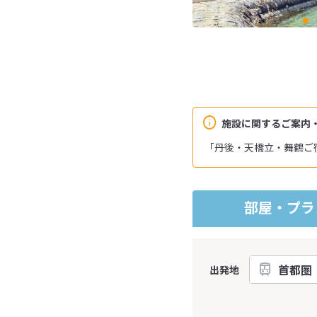
施設に関するご案内
「丹後・天橋立・舞鶴ご
部屋・プラ
出発地