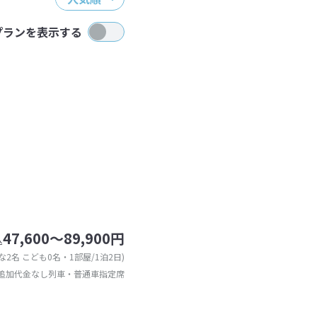
プランを表示する
47,600～89,900円
込
な2名 こども0名・1部屋/1泊2日)
追加代金なし列車・普通車指定席