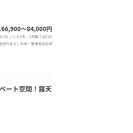
66,900～84,000円
込
な2名 こども0名・1部屋/1泊2日)
追加代金なし列車・普通車指定席
ベート空間！露天