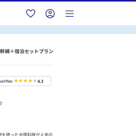
新幹線＋宿泊セットプラン
4.3
ustYou
分
材を使った会席料理が人気の