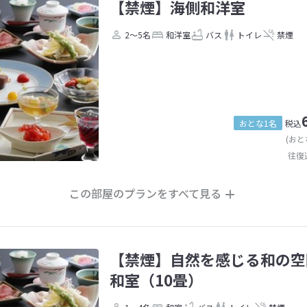
【禁煙】海側和洋室
2～5名
和洋室
バス
トイレ
禁煙
おとな1名
税込
(おと
往復
この部屋のプランをすべて見る
【禁煙】自然を感じる和の空
和室（10畳）