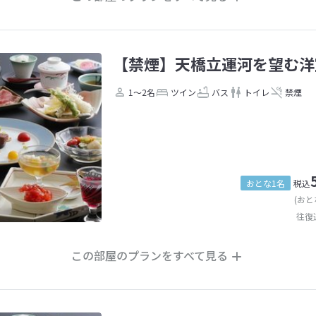
【禁煙】天橋立運河を望む洋
1～2名
ツイン
バス
トイレ
禁煙
おとな1名
税込
(おと
往復
この部屋のプランをすべて見る