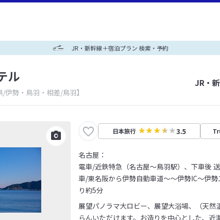
JR・新幹線＋宿泊プラン 検索・予約
テル
JR・
県/伊勢・鳥羽・相差/鳥羽】
3.5
日本旅行
Tr
名古屋：
電車/近鉄特急（名古屋～鳥羽駅）、下車後 
車/東名阪から伊勢自動車道～～伊勢IC～伊
り約5分
展望パノラマ大ロビー、展望大浴場、（天然
らんいただけます。お造りを中心とした、近