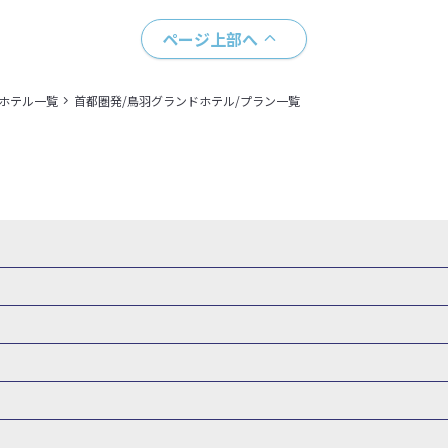
ページ上部へ
＋ホテル一覧
首都圏発/鳥羽グランドホテル/プラン一覧
・新幹線 パック
出張パック
新幹線パック
仙台→東京 新幹線パック
新潟→東京 新幹線パック
新幹線パック
東京→仙台 新幹線パック
東京 新幹線パック
東京→
山形新幹線 旅行
秋田新幹線 旅行
東海道新幹線 旅行
北陸新幹線 
 新幹線パック
東京→長野 新幹線パック
東京→名古屋 新幹線パッ
州新幹線 旅行
西九州新幹線 旅行
特急サンダーバード 旅行
森旅行・ツアー
岩手旅行・ツアー
宮城旅行・ツアー
秋田旅行・
新大阪） 新幹線パック
東京→神戸（新神戸） 新幹線パック
東京→
関東
東京旅行・ツアー
神奈川旅行・ツアー
埼玉旅行・ツアー
新幹線パック
東京→福岡（博多） 新幹線パック
新横浜⇔名古屋 新
バーサル・スタジオ・ジャパンへの旅
温泉旅行
日帰り旅行