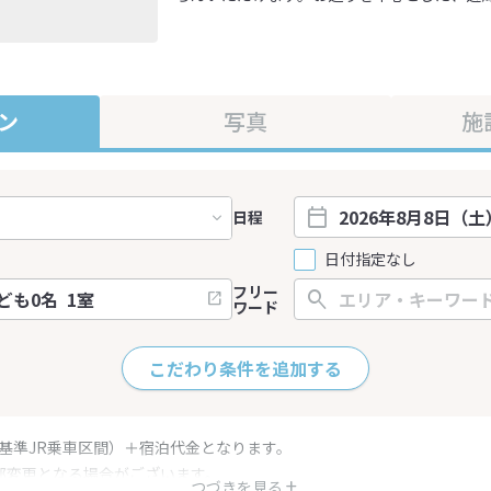
ン
写真
施
日程
日付指定なし
フリー
ワード
こだわり条件を追加する
（基準JR乗車区間）＋宿泊代金となります。
部変更となる場合がございます。
つづきを見る