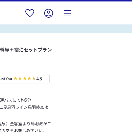
新幹線＋宿泊セットプラン
4.5
ustYou
送迎バスにて約5分
勢二見鳥羽ライン鳥羽終点よ
温泉）全客室より鳥羽湾がご
海の幸をお楽しみ下さい。