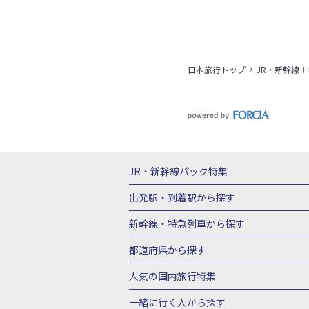
日本旅行トップ
JR・新幹線
JR・新幹線パック
特集
JR・新幹線＋ホテルパック
日帰り JR
出発駅・到着駅
から探す
秋田⇔東京 新幹線パック
山形⇔東京 
新幹線・特急列車
から探す
富山⇔東京 新幹線パック
東京→青森 
北海道新幹線 旅行
東北新幹線 旅行
都道府県から探す
東京→新潟 新幹線パック
東京⇔軽井沢
上越新幹線 旅行
山陽新幹線 旅行
九
北海道旅行・ツアー
東北
青
人気の国内旅行特集
東京→京都 新幹線パック
東京→大阪（
山形旅行・ツアー
福島旅行・ツアー
東京→広島 新幹線パック
東京⇔山口 
東京ディズニーリゾート®への旅
ユニ
一緒に行く人
から探す