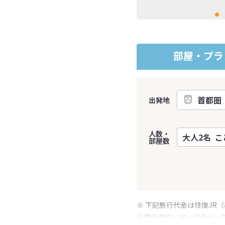
部屋・プラ
出発地
人数・
部屋数
※ 下記旅行代金は往復JR
消費税増税に伴い代金が一