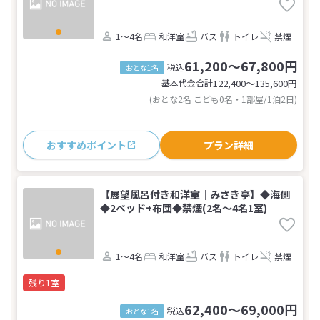
1～4名
和洋室
バス
トイレ
禁煙
61,200～67,800円
税込
おとな1名
基本代金合計
122,400〜135,600
円
(おとな2名 こども0名・1部屋/1泊2日)
おすすめポイント
プラン詳細
【展望風呂付き和洋室｜みさき亭】◆海側
◆2ベッド+布団◆禁煙(2名～4名1室)
1～4名
和洋室
バス
トイレ
禁煙
残り1室
62,400～69,000円
税込
おとな1名