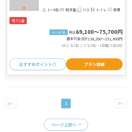
1～4名
和洋室
バス
トイレ
禁煙
残り1室
69,100～75,700円
税込
おとな1名
基本代金合計
138,200〜151,400
円
(おとな2名 こども0名・1部屋/1泊2日)
おすすめポイント
プラン詳細
1
ページ上部へ