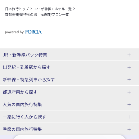
日本旅行トップ
JR・新幹線＋ホテル一覧
首都圏発/風待ちの湯 福寿荘/プラン一覧
JR・新幹線パック
特集
出発駅・到着駅
から探す
JR・新幹線＋ホテルパック
日帰り JR・新幹線 パック
新幹線・特急列車
から探す
出張パック
秋田⇔東京 新幹線パック
山形⇔東京 新幹線パック
都道府県から探す
仙台→東京 新幹線パック
新潟→東京 新幹線パック
北海道新幹線 旅行
東北新幹線 旅行
人気の国内旅行特集
富山⇔東京 新幹線パック
東京→青森 新幹線パック
山形新幹線 旅行
秋田新幹線 旅行
一緒に行く人
から探す
東京→仙台 新幹線パック
東京 新幹線パック
東海道新幹線 旅行
北陸新幹線 旅行
北海道旅行・ツアー
東京ディズニーリゾート®への旅
ユニバーサル・スタジオ・ジャパ
ンへの旅
季節の国内旅行特集
東京→金沢 新幹線パック
東京→新潟 新幹線パック
上越新幹線 旅行
山陽新幹線 旅行
東北
一人旅 国内版
家族・子連れ旅行 国内版
温泉旅行
日帰り旅行