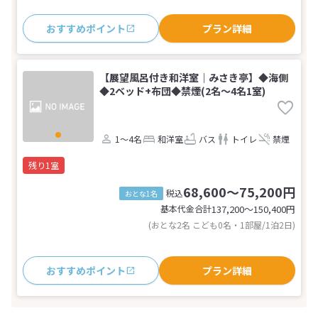
おすすめポイント
プラン詳細
【展望風呂付き和洋室｜みさき亭】◆海側
◆2ベッド+布団◆禁煙(2名～4名1室)
1～4名
和洋室
バス
トイレ
禁煙
残り1室
68,600～75,200円
税込
おとな1名
基本代金合計
137,200〜150,400
円
(おとな2名 こども0名・1部屋/1泊2日)
おすすめポイント
プラン詳細