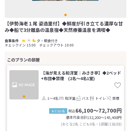
【伊勢海老１尾 姿造里付】◆鮮度が引き立てる濃厚な甘
み◆船で3分離島の温泉宿◆天然療養温泉を満喫◆
夕・朝食付き
チェックイン 15:00 チェックアウト 10:00
【海が見える和洋室｜みさき亭】◆2ベッド
+布団◆禁煙 (2名～4名1室)
1～4名
和洋室
バス
トイレ
禁煙
66,100～72,700円
税込
おとな1名
基本代金合計
132,200〜145,400
円
(おとな2名 こども0名・1部屋/1泊2日)