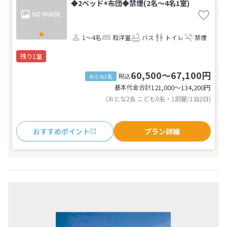
◆2ベッド+布団◆禁煙(2名～4名1室)
1～4名
和洋室
バス
トイレ
禁煙
残り1室
60,500～67,100円
税込
おとな1名
基本代金合計
121,000〜134,200
円
(おとな2名 こども0名・1部屋/1泊2日)
おすすめポイント
プラン詳細