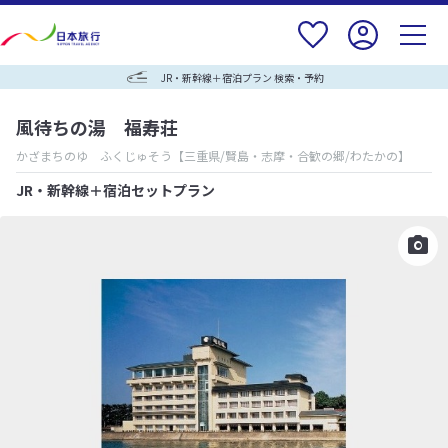
JR・新幹線＋宿泊プラン 検索・予約
風待ちの湯 福寿荘
かざまちのゆ ふくじゅそう
【三重県/賢島・志摩・合歓の郷/わたかの】
JR・新幹線＋宿泊セットプラン