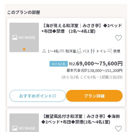
【海が見える和洋室｜みさき亭】◆2ベッド
+布団◆禁煙 (2名～4名1室)
1～4名
和洋室
バス
トイレ
禁煙
69,000～75,600円
税込
おとな1名
基本代金合計
138,000〜151,200
円
(おとな2名 こども0名・1部屋/1泊2日)
おすすめポイント
プラン詳細
【展望風呂付き和洋室｜みさき亭】◆海側
◆2ベッド+布団◆禁煙(2名～4名1室)