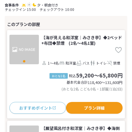
夕・朝食付き
チェックイン 15:00 チェックアウト 10:00
【海が見える和洋室｜みさき亭】◆2ベッド
+布団◆禁煙 (2名～4名1室)
1～4名
和洋室
バス
トイレ
禁煙
59,200～65,800円
税込
おとな1名
基本代金合計
118,400〜131,600
円
(おとな2名 こども0名・1部屋/1泊2日)
おすすめポイント
プラン詳細
【展望風呂付き和洋室｜みさき亭】◆海側