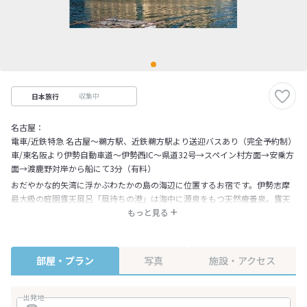
収集中
日本旅行
名古屋：
電車/近鉄特急 名古屋～鵜方駅、近鉄鵜方駅より送迎バスあり（完全予約制）
車/東名阪より伊勢自動車道～伊勢西IC～県道32号→スペイン村方面→安乗方
面→渡鹿野対岸から船にて3分（有料）
おだやかな的矢湾に浮かぶわたかの島の海辺に位置するお宿です。伊勢志摩
最大級の庭園露天風呂「風待ちの港」は海中に源泉をもつ天然療養泉。露天
風呂・内湯・檜のサウナ・エステコーナーで心ゆくまで湯三昧。地場の旬の
もっと見る
素材をふんだんに使い、土地柄を存分に味わっていただく志摩会席。まごこ
ろサービスのおもてなしで、皆様のお越しを心よりお待ち申し上げておりま
す。2006年７月１日よりパールロードが全線無料になりました。
部屋・プラン
写真
施設・アクセス
出発地