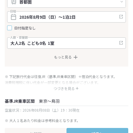
日程
日付指定なし
人数・部屋数
もっと見る
※ 下記旅行代金は往復JR（基準JR乗車区間）＋宿泊代金となります。
消費税増税に伴い代金が一部変更となる場合がございます。
※ 表示されている旅行代金・プラン内容は一定時間ごとに更新されます。最
つづきを見る
終確認画面でご確認ください。
基準JR乗車区間
東京～鳥羽
空室状況：2026年08月08日（土）19：30現在
※ 大人１名あたり料金は参考料金となります。