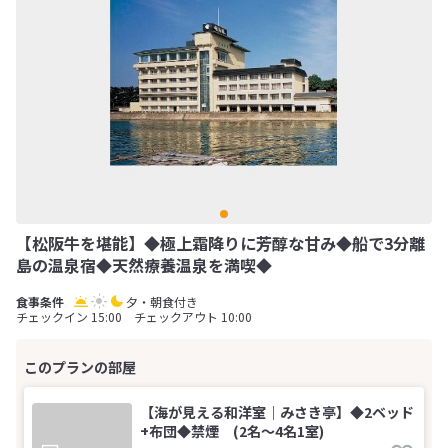
【松阪牛を堪能】◆極上霜降りに芳醇な甘み◆船で3分離
島の温泉宿◆天然療養温泉を満喫◆
夕・朝食付き
チェックイン 15:00 チェックアウト 10:00
【海が見える和洋室｜みさき亭】◆2ベッド
+布団◆禁煙 (2名～4名1室)