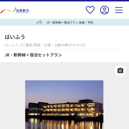
JR・新幹線＋宿泊プラン 検索・予約
はいふう
はいふう
【三重県/賢島・志摩・合歓の郷/わたかの】
JR・新幹線＋宿泊セットプラン