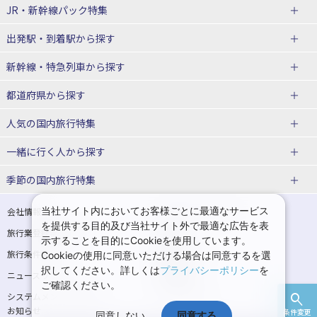
JR・新幹線パック
特集
出発駅・到着駅
から探す
JR・新幹線＋ホテルパック
日帰り JR・新幹線 パック
新幹線・特急列車
から探す
出張パック
秋田⇔東京 新幹線パック
山形⇔東京 新幹線パック
都道府県から探す
仙台→東京 新幹線パック
新潟→東京 新幹線パック
北海道新幹線 旅行
東北新幹線 旅行
人気の国内旅行特集
富山⇔東京 新幹線パック
東京→青森 新幹線パック
山形新幹線 旅行
秋田新幹線 旅行
一緒に行く人
から探す
東京→仙台 新幹線パック
東京 新幹線パック
東海道新幹線 旅行
北陸新幹線 旅行
北海道旅行・ツアー
東京ディズニーリゾート®への旅
ユニバーサル・スタジオ・ジャパ
ンへの旅
季節の国内旅行特集
東京→金沢 新幹線パック
東京→新潟 新幹線パック
上越新幹線 旅行
山陽新幹線 旅行
東北
一人旅 国内版
家族・子連れ旅行 国内版
温泉旅行
日帰り旅行
東京⇔軽井沢 新幹線パック
東京→長野 新幹線パック
九州新幹線 旅行
西九州新幹線 旅行
青森旅行・ツアー
岩手旅行・ツアー
カップル・夫婦旅行 国内版
女子旅 国内版
桜・お花見特集
ゴールデンウィーク（GW）の国内
当社サイト内においてお客様ごとに最適なサービス
会社情報
プライバシーポリシー
旅行
を提供する目的及び当社サイト外で最適な広告を表
旅行業登録票・約款
規約集
東京→名古屋 新幹線パック
東京→京都 新幹線パック
特急サンダーバード 旅行
宮城旅行・ツアー
秋田旅行・ツアー
卒業旅行・学生旅行 国内版
示することを目的にCookieを使用しています。
夏休み・お盆の国内旅行
7月の国内旅行
旅行条件書
商標について
Cookieの使用に同意いただける場合は同意するを選
東京→大阪（新大阪） 新幹線パッ
東京→神戸（新神戸） 新幹線パッ
山形旅行・ツアー
福島旅行・ツアー
択してください。詳しくは
プライバシーポリシー
を
ニュースリリース
採用情報
ク
ク
8月の国内旅行
9月の国内旅行
ご確認ください。
関東
システムメンテナンスの
サイトマップ
東京→岡山 新幹線パック
東京→広島 新幹線パック
10月の国内旅行
11月の国内旅行
お知らせ
条件変更
同意しない
同意する