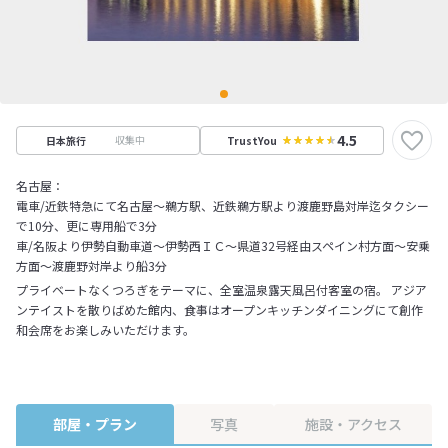
4.5
収集中
日本旅行
TrustYou
名古屋：
電車/近鉄特急にて名古屋～鵜方駅、近鉄鵜方駅より渡鹿野島対岸迄タクシー
で10分、更に専用船で3分
車/名阪より伊勢自動車道～伊勢西ＩＣ～県道32号経由スペイン村方面～安乗
方面～渡鹿野対岸より船3分
プライベートなくつろぎをテーマに、全室温泉露天風呂付客室の宿。 アジア
ンテイストを散りばめた館内、食事はオープンキッチンダイニングにて創作
和会席をお楽しみいただけます。
部屋・プラン
写真
施設・アクセス