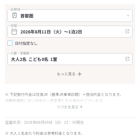
出発地
日程
日付指定なし
人数・部屋数
もっと見る
※ 下記旅行代金は往復JR（基準JR乗車区間）＋宿泊代金となります。
消費税増税に伴い代金が一部変更となる場合がございます。
※ 表示されている旅行代金・プラン内容は一定時間ごとに更新されます。最
つづきを見る
終確認画面でご確認ください。
空室状況：2026年08月09日（日）23：30現在
※ 大人１名あたり料金は参考料金となります。