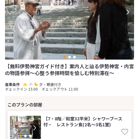
【無料伊勢神宮ガイド付き】案内人と辿る伊勢神宮・内宮
の物語参拝〜心整う参拝時間を愉しむ特別滞在〜
夕・朝食付き
チェックイン 15:00 チェックアウト 11:00
【7・8階／和室32平米】シャワーブース
付・ レストラン食(2名～3名1室)