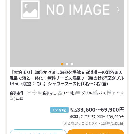
【素泊まり】源泉かけ流し温泉を堪能★白浜唯一の混浴露天
風呂で海と一体化！無料サービス満載♪【暁の抄/洋室ダブル
19㎡（眺望：海）】シャワーブース付(1名～2名1室)
食事なし
1～2名
ダブル
バス
トイレ
禁煙
33,600～69,900円
税込
おとな1名
基本代金合計
67,200〜139,800
円
(おとな2名 こども0名・1部屋/1泊2日)