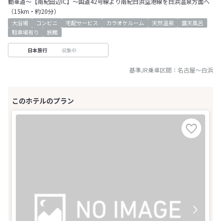
動車道～【南紀田辺IC】～国道42号線より南紀白浜空港線を白浜温泉方面へ
（15km・約20分）
大浴場
コンビニ
宅配サービス
カラオケルーム
天然温泉
露天風呂
駐車場有り
旅館
収集中
日本旅行
基準JR乗車区間：
名古屋
～
白浜