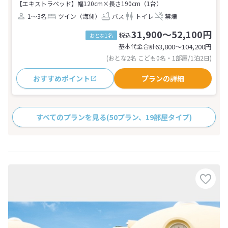
【エキストラベッド】幅120cm×長さ190cm（1台）
1～3名
ツイン（海側）
バス
トイレ
禁煙
31,900～52,100円
税込
おとな1名
基本代金合計
63,800〜104,200
円
(おとな2名 こども0名・1部屋/1泊2日)
おすすめポイント
プランの詳細
すべてのプランを見る
(50プラン、19部屋タイプ)