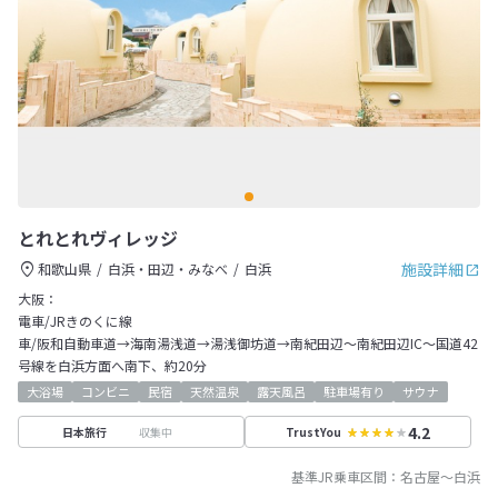
とれとれヴィレッジ
施設詳細
和歌山県
白浜・田辺・みなべ
白浜
大阪：
電車/JRきのくに線
車/阪和自動車道→海南湯浅道→湯浅御坊道→南紀田辺～南紀田辺IC～国道42
号線を白浜方面へ南下、約20分
大浴場
コンビニ
民宿
天然温泉
露天風呂
駐車場有り
サウナ
4.2
収集中
日本旅行
TrustYou
基準JR乗車区間：
名古屋
～
白浜