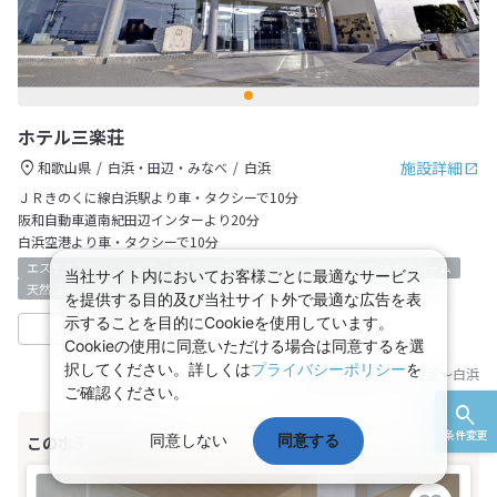
ホテル三楽荘
施設詳細
和歌山県
白浜・田辺・みなべ
白浜
ＪＲきのくに線白浜駅より車・タクシーで10分
阪和自動車道南紀田辺インターより20分
白浜空港より車・タクシーで10分
エステ＆スパ
大浴場
宅配サービス
ゲームコーナー
カラオケルーム
当社サイト内においてお客様ごとに最適なサービス
天然温泉
駐車場有り
旅館
を提供する目的及び当社サイト外で最適な広告を表
示することを目的にCookieを使用しています。
収集中
日本旅行
Cookieの使用に同意いただける場合は同意するを選
択してください。詳しくは
プライバシーポリシー
を
基準JR乗車区間：
名古屋
～
白浜
ご確認ください。
条件変更
同意しない
同意する