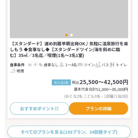
【スタンダード】遅め到着早朝出発OK♪気軽に温泉旅行を楽
しもう ◆食事なし◆【スタンダードツイン/海を斜めに臨
む】35㎡／3名迄／喫煙(1名～3名1室)
食事なし
1～4名
ツイン
バス
トイレ
喫煙
25,500～42,500円
税込
おとな1名
基本代金合計
51,000〜85,000
円
(おとな2名 こども0名・1部屋/1泊2日)
おすすめポイント
プランの詳細
すべてのプランを見る
(103プラン、34部屋タイプ)