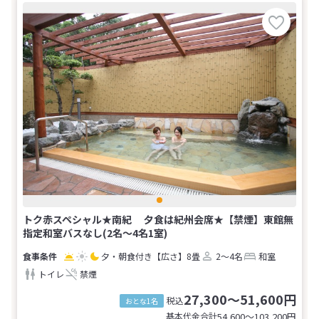
トク赤スペシャル★南紀 夕食は紀州会席★【禁煙】東館無
指定和室バスなし(2名～4名1室)
夕・朝食付き
【広さ】8畳
2～4名
和室
トイレ
禁煙
27,300～51,600円
税込
おとな1名
基本代金合計
54,600〜103,200
円