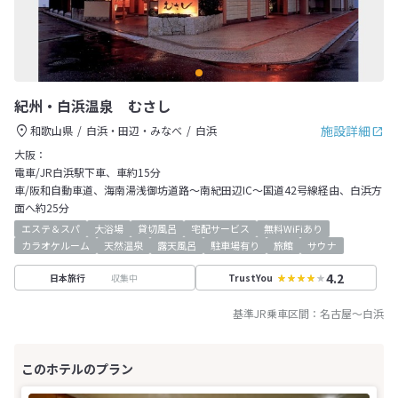
紀州・白浜温泉 むさし
施設詳細
和歌山県
白浜・田辺・みなべ
白浜
大阪：
電車/JR白浜駅下車、車約15分
車/阪和自動車道、海南湯浅御坊道路～南紀田辺IC～国道42号線経由、白浜方
面へ約25分
エステ＆スパ
大浴場
貸切風呂
宅配サービス
無料WiFiあり
カラオケルーム
天然温泉
露天風呂
駐車場有り
旅館
サウナ
4.2
収集中
日本旅行
TrustYou
基準JR乗車区間：
名古屋
～
白浜