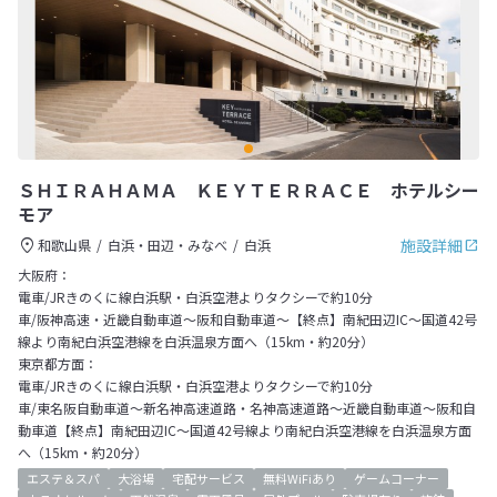
ＳＨＩＲＡＨＡＭＡ ＫＥＹＴＥＲＲＡＣＥ ホテルシー
モア
施設詳細
和歌山県
白浜・田辺・みなべ
白浜
大阪府：
電車/JRきのくに線白浜駅・白浜空港よりタクシーで約10分
車/阪神高速・近畿自動車道～阪和自動車道～【終点】南紀田辺IC～国道42号
線より南紀白浜空港線を白浜温泉方面へ（15km・約20分）
東京都方面：
電車/JRきのくに線白浜駅・白浜空港よりタクシーで約10分
車/東名阪自動車道～新名神高速道路・名神高速道路～近畿自動車道～阪和自
動車道【終点】南紀田辺IC～国道42号線より南紀白浜空港線を白浜温泉方面
へ（15km・約20分）
エステ＆スパ
大浴場
宅配サービス
無料WiFiあり
ゲームコーナー