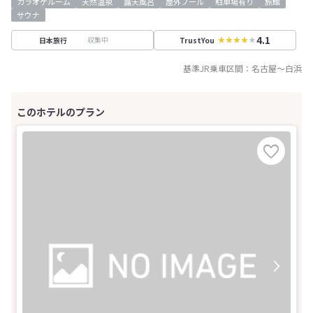
カラオケルーム
天然温泉
露天風呂
屋外プール
駐車場有り
旅館
サウナ
4.1
収集中
日本旅行
TrustYou
基準JR乗車区間：
名古屋
～
白浜