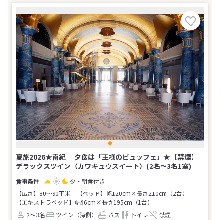
夏旅2026★南紀 夕食は「王様のビュッフェ」★【禁煙】
デラックスツイン（カワキュウスイート）(2名～3名1室)
夕・朝食付き
【広さ】80～90平米
【ベッド】幅120cm×長さ210cm（2台）
【エキストラベッド】幅96cm×長さ195cm（1台）
2～3名
ツイン（海側）
バス
トイレ
禁煙