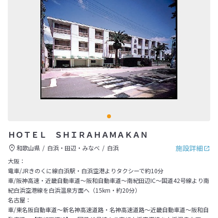
ＨＯＴＥＬ ＳＨＩＲＡＨＡＭＡＫＡＮ
施設詳細
和歌山県
白浜・田辺・みなべ
白浜
大阪：
電車/JRきのくに線白浜駅・白浜空港よりタクシーで約10分
車/阪神高速・近畿自動車道～阪和自動車道～南紀田辺IC～国道42号線より南
紀白浜空港線を白浜温泉方面へ（15km・約20分）
名古屋：
車/東名阪自動車道～新名神高速道路・名神高速道路～近畿自動車道～阪和自