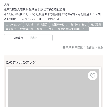
大阪：
電車/JR新大阪駅からJR白浜駅まで約2時間20分
車/大阪（松原JCT）から近畿道および阪和道で約2時間～南紀田辺ＩＣ～国
道42号線（田辺バイパス・経由）で約20分
エステ＆スパ
大浴場
貸切風呂
宅配サービス
無料WiFiあり
天然温泉
露天風呂
駐車場有り
旅館
サウナ
館内に車いす利用トイレ
収集中
日本旅行
基準JR乗車区間：
名古屋
～
白浜