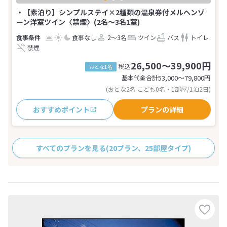
・【素泊り】シンプルステイ×2種類の温泉券付メルヘンゾ
ーン洋室ツイン〈禁煙〉(2名～3名1室)
食事なし
2～3名
ツイン
バス
トイレ
禁煙
26,500～39,900円
税込
おとな1名
基本代金合計
53,000〜79,800
円
(おとな2名 こども0名・1部屋/1泊2日)
おすすめポイント
プランの詳細
すべてのプランを見る
(20プラン、25部屋タイプ)