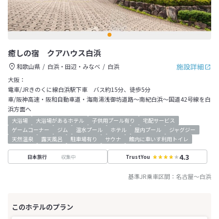
癒しの宿 クアハウス白浜
施設詳細
和歌山県
白浜・田辺・みなべ
白浜
大阪：
電車/JRきのくに線白浜駅下車 バス約15分、徒歩5分
車/阪神高速・阪和自動車道・海南湯浅御坊道路～南紀白浜～国道42号線を白
浜方面へ
大浴場
大浴場があるホテル
子供用プール有り
宅配サービス
ゲームコーナー
ジム
温水プール
ホテル
屋内プール
ジャグジー
天然温泉
露天風呂
駐車場有り
サウナ
館内に車いす利用トイレ
4.3
収集中
日本旅行
TrustYou
基準JR乗車区間：
名古屋
～
白浜