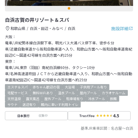
白浜古賀の井リゾート＆スパ
施設詳細
和歌山県
白浜・田辺・みなべ
白浜
大阪：
電車/JR紀勢本線白浜駅下車、明光バス大浦バス停下車、徒歩６分
車/近畿自動車道から阪和自動車道へ入り、和歌山方面へ～阪和自動車道南紀
田辺IC～国道42号線を白浜方面へ約25分
東京：
電車/JAL東京（羽田）南紀白浜線60分、タクシー10分
車/名神高速道吹田ＪＣＴから近畿自動車道へ入り、和歌山方面へ～阪和自動
車道南紀田辺IC～国道42号線を白浜方面へ約25分
エステ＆スパ
赤ちゃん歓迎の宿
大浴場
子供用プール有り
宅配サービス
無料WiFiあり
温水プール
屋内プール
カラオケルーム
天然温泉
露天風呂
屋外プール
駐車場有り
冷水プール
旅館
サウナ
送迎有り
館内に車いす利用トイレ
4.5
収集中
日本旅行
TrustYou
基準JR乗車区間：
名古屋
～
白浜