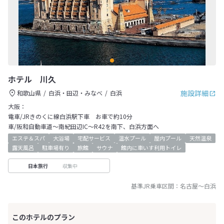
ホテル 川久
施設詳細
和歌山県
白浜・田辺・みなべ
白浜
大阪：
電車/JRきのくに線白浜駅下車 お車で約10分
車/阪和自動車道～南紀田辺IC～R42を南下、白浜方面へ
エステ＆スパ
大浴場
宅配サービス
温水プール
屋内プール
天然温泉
露天風呂
駐車場有り
旅館
サウナ
館内に車いす利用トイレ
収集中
日本旅行
基準JR乗車区間：
名古屋
～
白浜