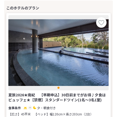
夏旅2026★南紀 【早期申込】30日前までがお得♪夕食は
ビュッフェ★【禁煙】スタンダードツイン(1名～3名1室)
夕・朝食付き
【広さ】45平米
【ベッド】幅120cm×長さ203cm（2台）