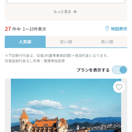
もっと見る
27
地図表示
件中
1～10件表示
人気順
安い順
高い順
※下記旅行代金は、往復JR(基準乗車区間)＋宿泊代金となります。
往復追加代金なし列車・普通車指定席
プランを表示する