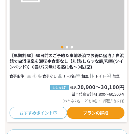
【早期割60】60日前のご予約＆事前決済でお得に宿泊♪白浜
館で白浜温泉を満喫◆食事なし【別館/しらすな庭/和室(ツイ
ンベッド)】8畳/バス無/3名迄(1名～3名1室)
食事なし
1～3名
和室
トイレ
禁煙
20,900～30,100円
税込
おとな1名
基本代金合計
41,800〜60,200
円
(おとな2名 こども0名・1部屋/1泊2日)
おすすめポイント
プランの詳細