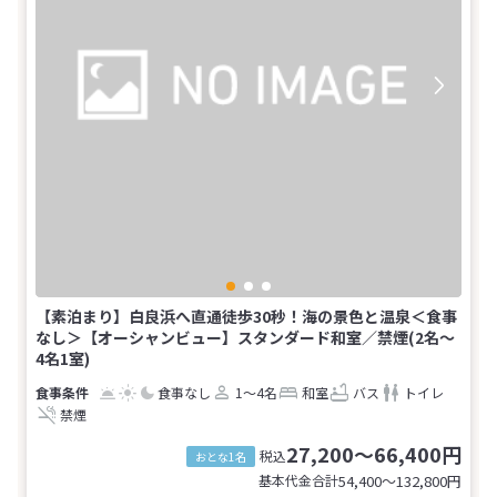
【素泊まり】白良浜へ直通徒歩30秒！海の景色と温泉＜食事
なし＞【オーシャンビュー】スタンダード和室／禁煙(2名～
4名1室)
食事なし
1～4名
和室
バス
トイレ
禁煙
27,200～66,400円
税込
おとな1名
基本代金合計
54,400〜132,800
円