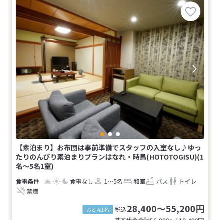
【素泊まり】お布団は事前準備でスタッフの入室なし♪ゆっ
たりのんびり素泊まりプランはなれ・時鳥(HOTOTOGISU)(1
名～5名1室)
食事なし
1～5名
和室
バス
トイレ
禁煙
28,400～55,200円
税込
おとな1名
基本代金合計