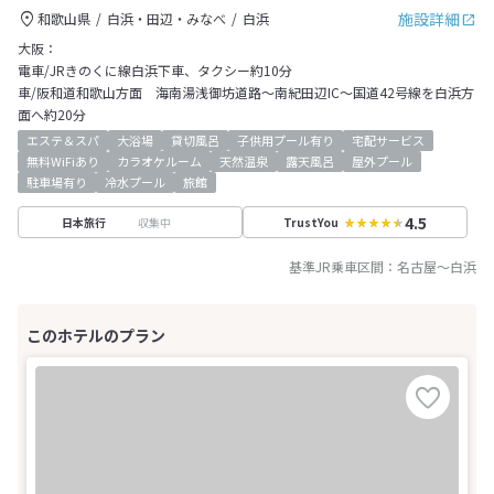
施設詳細
和歌山県
白浜・田辺・みなべ
白浜
大阪：
電車/JRきのくに線白浜下車、タクシー約10分
車/阪和道和歌山方面 海南湯浅御坊道路～南紀田辺IC～国道42号線を白浜方
面へ約20分
エステ＆スパ
大浴場
貸切風呂
子供用プール有り
宅配サービス
無料WiFiあり
カラオケルーム
天然温泉
露天風呂
屋外プール
駐車場有り
冷水プール
旅館
4.5
収集中
日本旅行
TrustYou
基準JR乗車区間：
名古屋
～
白浜