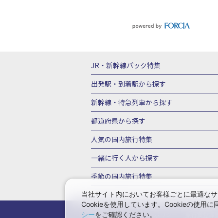
JR・新幹線パック
特集
JR・新幹線＋ホテルパック
日帰り JR
出発駅・到着駅
から探す
秋田⇔東京 新幹線パック
山形⇔東京 
新幹線・特急列車
から探す
富山⇔東京 新幹線パック
東京→青森 
北海道新幹線 旅行
東北新幹線 旅行
都道府県から探す
東京→新潟 新幹線パック
東京⇔軽井沢
上越新幹線 旅行
山陽新幹線 旅行
九
北海道旅行・ツアー
東北
青
人気の国内旅行特集
東京→京都 新幹線パック
東京→大阪（
山形旅行・ツアー
福島旅行・ツアー
東京→広島 新幹線パック
東京⇔山口 
東京ディズニーリゾート®への旅
ユニ
一緒に行く人
から探す
茨城旅行・ツアー
栃木旅行・ツアー
新横浜⇔京都 新幹線パック
新横浜⇔大
一人旅 国内版
家族・子連れ旅行 国内
季節の国内旅行特集
甲信越
山梨旅行・ツアー
新潟旅行・
名古屋→京都 新幹線パック
名古屋→大
愛知旅行・ツアー
三重旅行・ツアー
桜・お花見特集
ゴールデンウィーク（
当社サイト内においてお客様ごとに最適なサ
名古屋⇔岡山 新幹線パック
名古屋⇔広
Cookieを使用しています。Cookieの
奈良旅行・ツアー
和歌山旅行・ツアー
9月の国内旅行
10月の国内旅行
11
大阪（新大阪）→東京 新幹線パック
大
シー
会社情報
をご確認ください。
プライバシーポリシー
旅行業登録