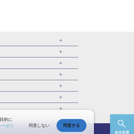
金沢 新幹線パック
旅行
ク
ツアー
岡山 新幹線パック
千葉旅行・ツアー
幹線パック
福井旅行・ツアー
京 新幹線パック
 国内版
ツアー
兵庫旅行・ツアー
国内旅行
目的に
同意しない
同意する
シーポリ
愛媛旅行・ツアー
国内旅行
ック
システムメンテナンスの
お知らせ
サイトマップ
条件変更