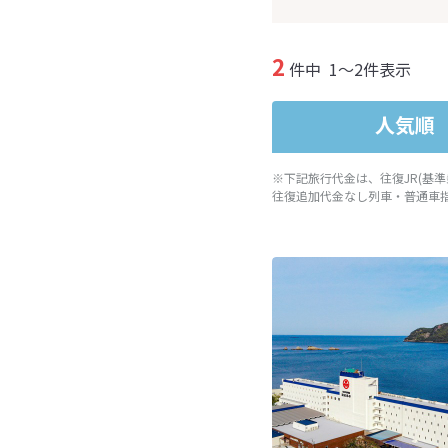
2
件中
1～2件表示
人気順
※下記旅行代金は、往復JR(基
往復追加代金なし列車・普通車