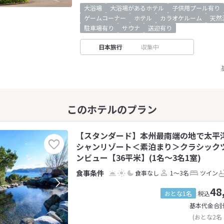
大浴場
大浴場があるホテル
子供用プール有り
ゲームコーナー
ホテル
カラオケルーム
天然
駐車場有り
サウナ
送迎有り
日本旅行
収集中
【スタンダード】本州最南端の地で太平
シャンリゾート＜素泊まり＞クラシック
ンビュー【36平米】(1名～3名1室)
食事なし
1～3名
ツイン
48
おとな1名
税込
基本代金合
(おとな2名