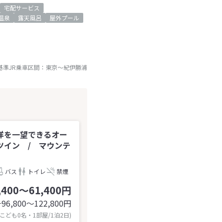
宅配サービス
温泉
露天風呂
屋外プール
基準JR乗車区間：
東京
～
紀伊勝浦
洋を一望できるオー
ツイン / マウンテ
バス
トイレ
禁煙
,400～61,400円
96,800〜122,800
円
計
 こども0名・1部屋/1泊2日)