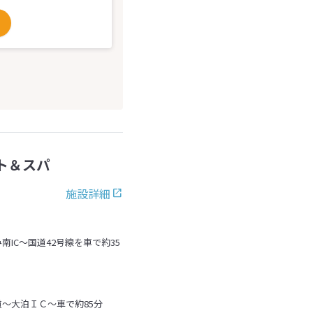
ト＆スパ
施設詳細
IC～国道42号線を車で約35
～大泊ＩＣ～車で約85分