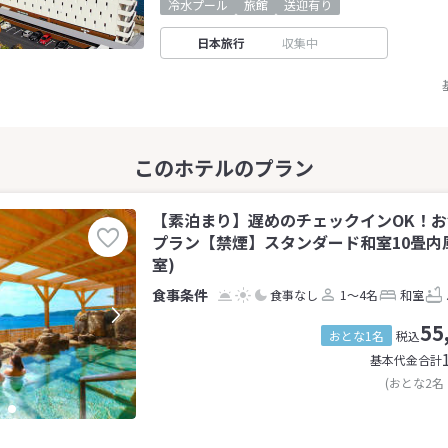
冷水プール
旅館
送迎有り
日本旅行
収集中
【素泊まり】遅めのチェックインOK！
プラン【禁煙】スタンダード和室10畳内風
室)
食事なし
1～4名
和室
55
おとな1名
税込
基本代金合計
(おとな2名