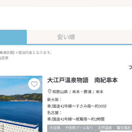
安い順
準乗車区間)＋宿泊代金となります。
指定席
大江戸温泉物語 南紀串本
和歌山県
串本・勝浦
串本
新大阪：
車/国道42号線～すさみ南～約30分
名古屋：
車/国道42号線～尾鷲南～約2時間
大浴場
子供用プール有り
天然温泉
露天風呂