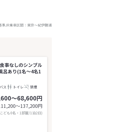
基準JR乗車区間：
東京
～
紀伊勝浦
お食事なしのシンプル
呂あり(1名～4名1
バス
トイレ
禁煙
,600～68,600円
111,200〜137,200
円
 こども0名・1部屋/1泊2日)