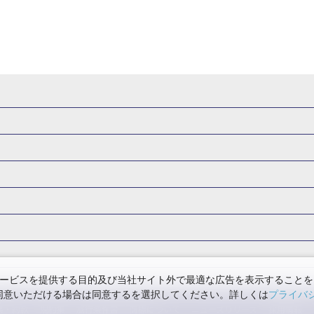
・新幹線 パック
出張パック
新幹線パック
仙台→東京 新幹線パック
新潟→東京 新幹線パック
新幹線パック
東京→仙台 新幹線パック
東京 新幹線パック
東京→
山形新幹線 旅行
秋田新幹線 旅行
東海道新幹線 旅行
北陸新幹線 
 新幹線パック
東京→長野 新幹線パック
東京→名古屋 新幹線パッ
州新幹線 旅行
西九州新幹線 旅行
特急サンダーバード 旅行
森旅行・ツアー
岩手旅行・ツアー
宮城旅行・ツアー
秋田旅行・
新大阪） 新幹線パック
東京→神戸（新神戸） 新幹線パック
東京→
関東
東京旅行・ツアー
神奈川旅行・ツアー
埼玉旅行・ツアー
新幹線パック
東京→福岡（博多） 新幹線パック
新横浜⇔名古屋 新
バーサル・スタジオ・ジャパンへの旅
温泉旅行
日帰り旅行
群馬旅行・ツアー
北陸
富山旅行・ツアー
石川旅行・ツアー
阪（新大阪） 新幹線パック
新横浜⇔広島 新幹線パック
名古屋→東
版
カップル・夫婦旅行 国内版
女子旅 国内版
卒業旅行・学生旅行
ツアー
長野旅行・ツアー
東海
静岡旅行・ツアー
岐阜旅行・
阪（新大阪） 新幹線パック
名古屋⇔神戸（新神戸） 新幹線パック
関西
滋賀旅行・ツアー
京都旅行・ツアー
大阪旅行・ツアー
GW）の国内旅行
夏休み・お盆の国内旅行
7月の国内旅行
8月の
ービスを提供する目的及び当社サイト外で最適な広告を表示することを
島 新幹線パック
名古屋→福岡（博多） 新幹線パック
使用に同意いただける場合は同意するを選択してください。詳しくは
プライバ
四国
徳島旅行・ツアー
高知旅行・ツアー
香川旅行・ツアー
月の国内旅行
紅葉旅行
クリスマスの国内旅行
年末年始・お正月の
阪（新大阪）→名古屋 新幹線パック
大阪（新大阪）⇔金沢 新幹線パ
票・約款
規約集
旅行条件書
商標について
ニュースリリース
採用情報