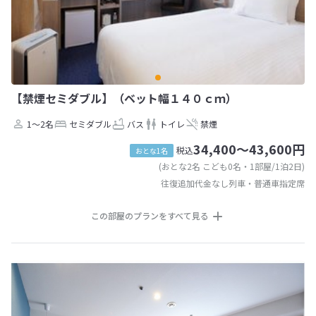
【禁煙セミダブル】（ベット幅１４０ｃｍ）
1～2名
セミダブル
バス
トイレ
禁煙
34,400～43,600円
税込
おとな1名
(おとな2名 こども0名・1部屋/1泊2日)
往復追加代金なし列車・普通車指定席
この部屋のプランをすべて見る