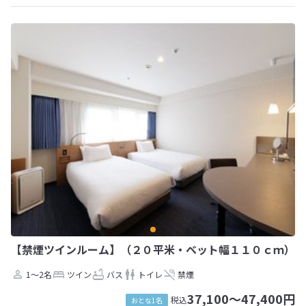
【禁煙ツインルーム】（２０平米・ベット幅１１０ｃｍ）
1～2名
ツイン
バス
トイレ
禁煙
37,100～47,400円
税込
おとな1名