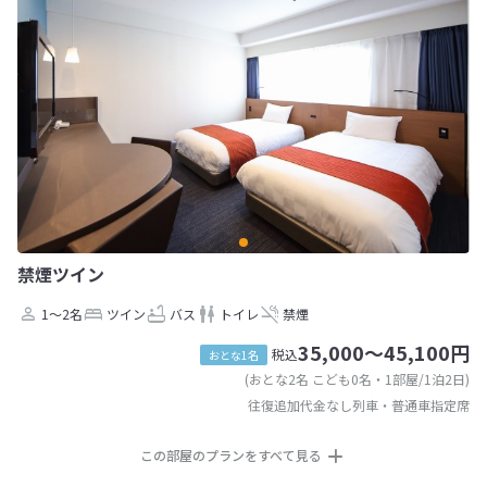
禁煙ツイン
1～2名
ツイン
バス
トイレ
禁煙
35,000～45,100円
税込
おとな1名
(おとな2名 こども0名・1部屋/1泊2日)
往復追加代金なし列車・普通車指定席
この部屋のプランをすべて見る