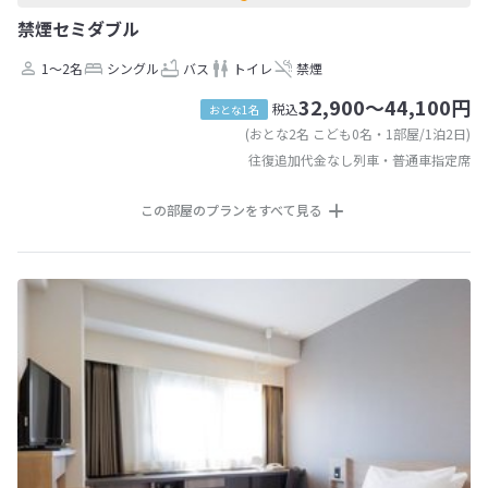
禁煙セミダブル
1～2名
シングル
バス
トイレ
禁煙
32,900～44,100円
税込
おとな1名
(おとな2名 こども0名・1部屋/1泊2日)
往復追加代金なし列車・普通車指定席
この部屋のプランをすべて見る