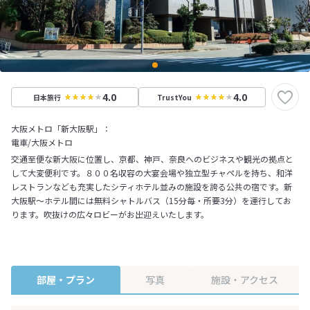
4.0
4.0
日本旅行
TrustYou
大阪メトロ「新大阪駅」：
電車/大阪メトロ
交通至便な新大阪に位置し、京都、神戸、奈良へのビジネスや観光の拠点と
して大変便利です。８００名収容の大宴会場や独立型チャペルを持ち、和洋
レストランなども充実したシティホテル並みの施設を誇る公共の宿です。新
大阪駅～ホテル間には無料シャトルバス（15分毎・所要3分）を運行してお
ります。吹抜けの広々ロビーがお出迎えいたします。
部屋・プラン
写真
施設・アクセス