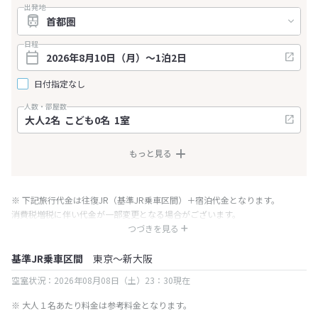
出発地
日程
日付指定なし
人数・部屋数
もっと見る
※ 下記旅行代金は往復JR（基準JR乗車区間）＋宿泊代金となります。
消費税増税に伴い代金が一部変更となる場合がございます。
※ 表示されている旅行代金・プラン内容は一定時間ごとに更新されます。最
つづきを見る
終確認画面でご確認ください。
基準JR乗車区間
東京～新大阪
空室状況：2026年08月08日（土）23：30現在
※ 大人１名あたり料金は参考料金となります。