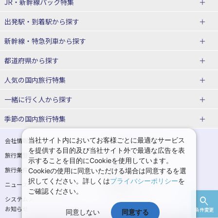
JR・新幹線パック
特集
出発駅・到着駅
から探す
JR・新幹線＋ホテルパック
日帰り JR・新幹線 パック
新幹線・特急列車
から探す
出張パック
秋田⇔東京 新幹線パック
山形⇔東京 新幹線パック
都道府県から探す
仙台→東京 新幹線パック
新潟→東京 新幹線パック
北海道新幹線 旅行
東北新幹線 旅行
人気の国内旅行特集
富山⇔東京 新幹線パック
東京→青森 新幹線パック
山形新幹線 旅行
秋田新幹線 旅行
一緒に行く人
から探す
東京→仙台 新幹線パック
東京 新幹線パック
東海道新幹線 旅行
北陸新幹線 旅行
北海道旅行・ツアー
東京ディズニーリゾート®への旅
ユニバーサル・スタジオ・ジャパ
ンへの旅
季節の国内旅行特集
東京→金沢 新幹線パック
東京→新潟 新幹線パック
上越新幹線 旅行
山陽新幹線 旅行
東北
一人旅 国内版
家族・子連れ旅行 国内版
温泉旅行
日帰り旅行
東京⇔軽井沢 新幹線パック
東京→長野 新幹線パック
九州新幹線 旅行
西九州新幹線 旅行
青森旅行・ツアー
岩手旅行・ツアー
カップル・夫婦旅行 国内版
女子旅 国内版
桜・お花見特集
ゴールデンウィーク（GW）の国内
当社サイト内においてお客様ごとに最適なサービス
会社情報
プライバシーポリシー
旅行
を提供する目的及び当社サイト外で最適な広告を表
旅行業登録票・約款
規約集
東京→名古屋 新幹線パック
東京→京都 新幹線パック
特急サンダーバード 旅行
宮城旅行・ツアー
秋田旅行・ツアー
卒業旅行・学生旅行 国内版
示することを目的にCookieを使用しています。
夏休み・お盆の国内旅行
7月の国内旅行
旅行条件書
商標について
Cookieの使用に同意いただける場合は同意するを選
東京→大阪（新大阪） 新幹線パッ
東京→神戸（新神戸） 新幹線パッ
山形旅行・ツアー
福島旅行・ツアー
択してください。詳しくは
プライバシーポリシー
を
ニュースリリース
採用情報
ク
ク
8月の国内旅行
9月の国内旅行
ご確認ください。
関東
システムメンテナンスの
サイトマップ
東京→岡山 新幹線パック
東京→広島 新幹線パック
10月の国内旅行
11月の国内旅行
お知らせ
条件変更
同意しない
同意する
東京旅行・ツアー
神奈川旅行・ツアー