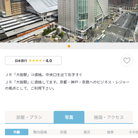
4.0
日本旅行
ＪＲ「大阪駅」⇒直結。中央口を出て右手すぐ
ＪＲ「大阪駅」に直結してます。京都・神戸・奈良へのビジネス・レジャー
の拠点として、ご利用下さい。
部屋・プラン
写真
施設・アクセス
外観
館内設備
部屋
風呂
食事
その