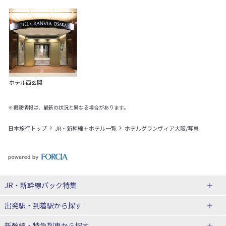
ホテル西玄関
※掲載情報は、最新の状況と異なる場合があります。
日本旅行トップ
JR・新幹線＋ホテル一覧
ホテルグランヴィア大阪/写真
JR・新幹線パック
特集
出発駅・到着駅
から探す
JR・新幹線＋ホテルパック
日帰り JR・新幹線 パック
新幹線・特急列車
から探す
出張パック
秋田⇔東京 新幹線パック
山形⇔東京 新幹線パック