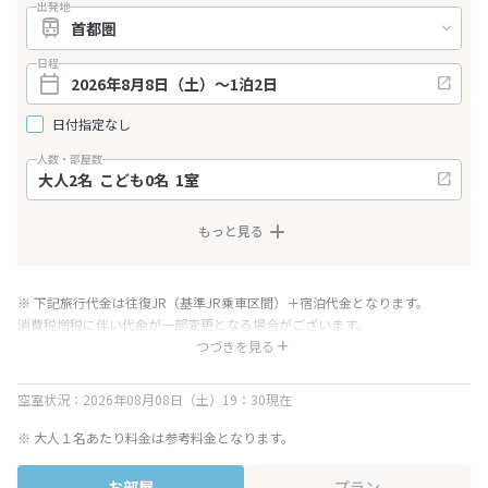
出発地
日程
日付指定なし
人数・部屋数
もっと見る
※ 下記旅行代金は往復JR（基準JR乗車区間）＋宿泊代金となります。
消費税増税に伴い代金が一部変更となる場合がございます。
※ 表示されている旅行代金・プラン内容は一定時間ごとに更新されます。最
つづきを見る
終確認画面でご確認ください。
空室状況：2026年08月08日（土）19：30現在
※ 大人１名あたり料金は参考料金となります。
お部屋
プラン