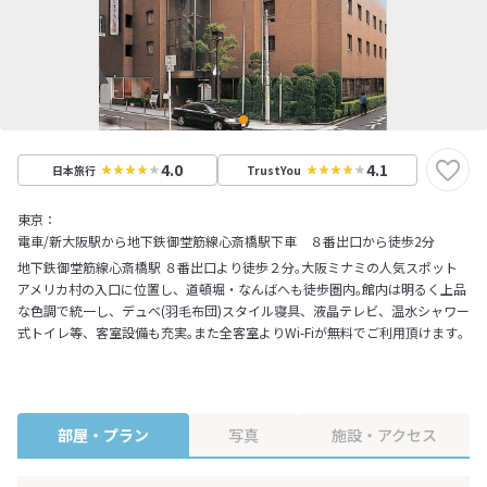
4.0
4.1
日本旅行
TrustYou
東京：
電車/新大阪駅から地下鉄御堂筋線心斎橋駅下車 ８番出口から徒歩2分
地下鉄御堂筋線心斎橋駅 ８番出口より徒歩２分｡大阪ミナミの人気スポット
アメリカ村の入口に位置し、道頓堀・なんばへも徒歩圏内｡館内は明るく上品
な色調で統一し、デュベ(羽毛布団)スタイル寝具、液晶テレビ、温水シャワー
式トイレ等、客室設備も充実｡また全客室よりWi-Fiが無料でご利用頂けます｡
部屋・プラン
写真
施設・アクセス