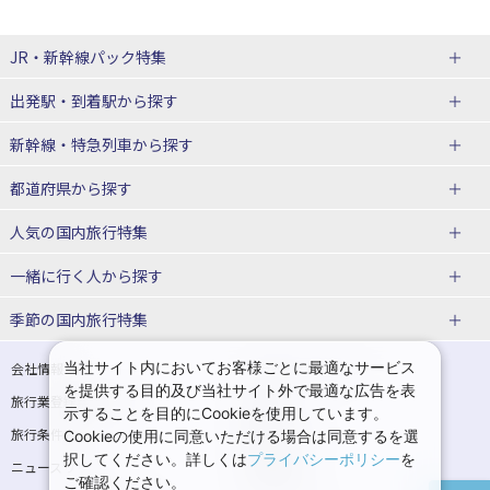
JR・新幹線パック
特集
出発駅・到着駅
から探す
JR・新幹線＋ホテルパック
日帰り JR・新幹線 パック
新幹線・特急列車
から探す
出張パック
秋田⇔東京 新幹線パック
山形⇔東京 新幹線パック
都道府県から探す
仙台→東京 新幹線パック
新潟→東京 新幹線パック
北海道新幹線 旅行
東北新幹線 旅行
人気の国内旅行特集
富山⇔東京 新幹線パック
東京→青森 新幹線パック
山形新幹線 旅行
秋田新幹線 旅行
一緒に行く人
から探す
東京→仙台 新幹線パック
東京 新幹線パック
東海道新幹線 旅行
北陸新幹線 旅行
北海道旅行・ツアー
東京ディズニーリゾート®への旅
ユニバーサル・スタジオ・ジャパ
ンへの旅
季節の国内旅行特集
東京→金沢 新幹線パック
東京→新潟 新幹線パック
上越新幹線 旅行
山陽新幹線 旅行
東北
一人旅 国内版
家族・子連れ旅行 国内版
温泉旅行
日帰り旅行
東京⇔軽井沢 新幹線パック
東京→長野 新幹線パック
九州新幹線 旅行
西九州新幹線 旅行
青森旅行・ツアー
岩手旅行・ツアー
カップル・夫婦旅行 国内版
女子旅 国内版
桜・お花見特集
ゴールデンウィーク（GW）の国内
当社サイト内においてお客様ごとに最適なサービス
会社情報
プライバシーポリシー
旅行
を提供する目的及び当社サイト外で最適な広告を表
旅行業登録票・約款
規約集
東京→名古屋 新幹線パック
東京→京都 新幹線パック
特急サンダーバード 旅行
宮城旅行・ツアー
秋田旅行・ツアー
卒業旅行・学生旅行 国内版
示することを目的にCookieを使用しています。
夏休み・お盆の国内旅行
7月の国内旅行
旅行条件書
商標について
Cookieの使用に同意いただける場合は同意するを選
東京→大阪（新大阪） 新幹線パッ
東京→神戸（新神戸） 新幹線パッ
山形旅行・ツアー
福島旅行・ツアー
択してください。詳しくは
プライバシーポリシー
を
ニュースリリース
採用情報
ク
ク
8月の国内旅行
9月の国内旅行
ご確認ください。