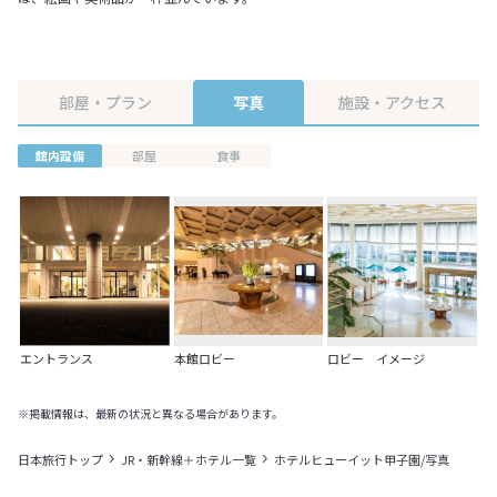
部屋・プラン
写真
施設・アクセス
館内設備
部屋
食事
エントランス
本館ロビー
ロビー イメージ
※掲載情報は、最新の状況と異なる場合があります。
日本旅行トップ
JR・新幹線＋ホテル一覧
ホテルヒューイット甲子園/写真