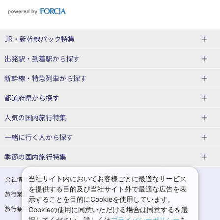
JR・新幹線パック
特集
出発駅・到着駅
から探す
JR・新幹線＋ホテルパック
日帰り JR・新幹線 パック
新幹線・特急列車
から探す
出張パック
秋田⇔東京 新幹線パック
山形⇔東京 新幹線パック
都道府県から探す
仙台→東京 新幹線パック
新潟→東京 新幹線パック
北海道新幹線 旅行
東北新幹線 旅行
人気の国内旅行特集
富山⇔東京 新幹線パック
東京→青森 新幹線パック
山形新幹線 旅行
秋田新幹線 旅行
一緒に行く人
から探す
東京→仙台 新幹線パック
東京 新幹線パック
東海道新幹線 旅行
北陸新幹線 旅行
北海道旅行・ツアー
東京ディズニーリゾート®への旅
ユニバーサル・スタジオ・ジャパ
ンへの旅
季節の国内旅行特集
東京→金沢 新幹線パック
東京→新潟 新幹線パック
上越新幹線 旅行
山陽新幹線 旅行
東北
一人旅 国内版
家族・子連れ旅行 国内版
温泉旅行
日帰り旅行
東京⇔軽井沢 新幹線パック
東京→長野 新幹線パック
九州新幹線 旅行
西九州新幹線 旅行
青森旅行・ツアー
岩手旅行・ツアー
カップル・夫婦旅行 国内版
女子旅 国内版
桜・お花見特集
ゴールデンウィーク（GW）の国内
当社サイト内においてお客様ごとに最適なサービス
会社情報
プライバシーポリシー
旅行
を提供する目的及び当社サイト外で最適な広告を表
旅行業登録票・約款
規約集
東京→名古屋 新幹線パック
東京→京都 新幹線パック
特急サンダーバード 旅行
宮城旅行・ツアー
秋田旅行・ツアー
卒業旅行・学生旅行 国内版
示することを目的にCookieを使用しています。
夏休み・お盆の国内旅行
7月の国内旅行
旅行条件書
商標について
Cookieの使用に同意いただける場合は同意するを選
東京→大阪（新大阪） 新幹線パッ
東京→神戸（新神戸） 新幹線パッ
山形旅行・ツアー
福島旅行・ツアー
択してください。詳しくは
プライバシーポリシー
を