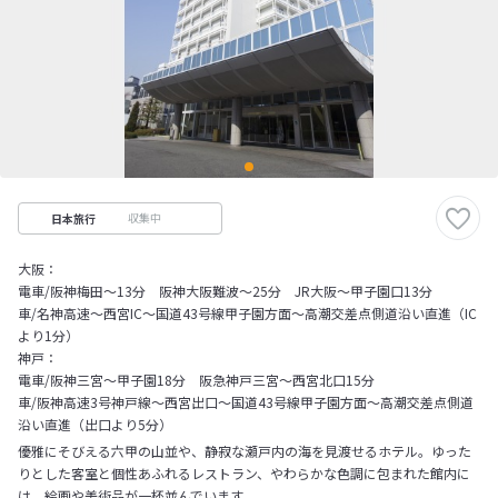
収集中
日本旅行
大阪：
電車/阪神梅田～13分 阪神大阪難波～25分 JR大阪～甲子園口13分
車/名神高速～西宮IC～国道43号線甲子園方面～高潮交差点側道沿い直進（IC
より1分）
神戸：
電車/阪神三宮～甲子園18分 阪急神戸三宮～西宮北口15分
車/阪神高速3号神戸線～西宮出口～国道43号線甲子園方面～高潮交差点側道
沿い直進（出口より5分）
優雅にそびえる六甲の山並や、静寂な瀬戸内の海を見渡せるホテル。ゆった
りとした客室と個性あふれるレストラン、やわらかな色調に包まれた館内に
は、絵画や美術品が一杯並んでいます。